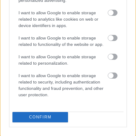
personalized advertising.
I want to allow Google to enable storage
related to analytics like cookies on web or
device identifiers in apps.
I want to allow Google to enable storage
related to functionality of the website or app.
I want to allow Google to enable storage
related to personalization.
I want to allow Google to enable storage
related to security, including authentication
Διαβάζονται αυτή τη στιγμή
functionality and fraud prevention, and other
Η χαμηλή… απόδοση Μητσοτάκη στις
user protection.
στοιχηματικές - Ποιος επισκέφθηκε τα
πυρόπληκτα ζωάκια - Το μισογεμάτο ποτήρι
του ΣΥΡΙΖΑ
CONFIRM
Ποια είναι η (κυβερνητική) λίστα με τα μεγάλα
οδικά έργα και τα εκτιμώμενα
χρονοδιαγράμματα