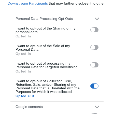
Συγχώνευση.
Downstream Participants
that may further disclose it to other
third parties.
Το Σχέδιο Σύμβασης Συγχώνευσης, η παρούσα
Please note that this website/app uses one or more Google
Personal Data Processing Opt Outs
Έκθεση του Διοικητικού Συμβουλίου και η έκθεση
services and may gather and store information including but
της «PricewaterhouseCoopers Ανώνυμη
not limited to your visit or usage behaviour. You may click to
I want to opt-out of the Sharing of my
personal data.
grant or deny consent to Google and its third-party tags to
Ελεγκτική Εταιρεία» καθώς και τα υπόλοιπα
Opted In
use your data for below specified purposes in below Google
έγγραφα που προβλέπεται από την νομοθεσία θα
consent section.
I want to opt-out of the Sale of my
τεθούν στην διάθεση των μετόχων των
Personal Data.
Opted In
Συγχωνευόμενων Εταιριών.
I want to opt-out of processing my
Personal Data for Targeted Advertising.
Οι μέτοχοι της AΝΕΚ θα λάβουν 0,1217 νέες
Opted In
κοινές ονομαστικές μετοχές της Attica Group,
ονομαστικής αξίας εκάστης μετοχής τριάντα
I want to opt-out of Collection, Use,
Retention, Sale, and/or Sharing of my
λεπτών του ευρώ, για κάθε μία παλαιά, κοινή ή
Personal Data that Is Unrelated with the
Purposes for which it was collected.
προνομιούχα, ενώ οι μέτοχοι της Attica Group θα
Opted Out
εξακολουθήσουν να κατέχουν τον ίδιο αριθμό
Google consents
κοινών μετοχών.