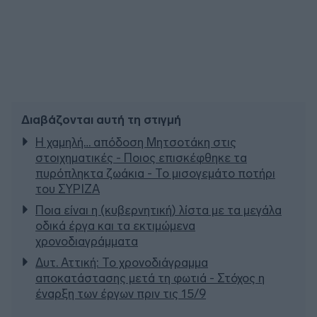
Διαβάζονται αυτή τη στιγμή
Η χαμηλή… απόδοση Μητσοτάκη στις
στοιχηματικές - Ποιος επισκέφθηκε τα
πυρόπληκτα ζωάκια - Το μισογεμάτο ποτήρι
του ΣΥΡΙΖΑ
Ποια είναι η (κυβερνητική) λίστα με τα μεγάλα
οδικά έργα και τα εκτιμώμενα
χρονοδιαγράμματα
Δυτ. Αττική: Το χρονοδιάγραμμα
αποκατάστασης μετά τη φωτιά - Στόχος η
έναρξη των έργων πριν τις 15/9