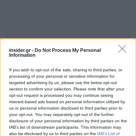
Οι μετοχές της Απορροφώμενης Εταιρίας
insider.gr -
Do Not Process My Personal
Information
ακυρώνονται και το σύνολο της περιουσίας της
(ενεργητικό και παθητικό), όπως αυτό προκύπτει
If you wish to opt-out of the sale, sharing to third parties, or
από τα βιβλία της και περιλαμβάνεται στον
processing of your personal or sensitive information for
καταρτισθέντα Ισολογισμό Μετασχηματισμού και
targeted advertising by us, please use the below opt-out
section to confirm your selection. Please note that after your
όπως θα διαμορφωθεί μέχρι την επέλευση των
opt-out request is processed you may continue seeing
αποτελεσμάτων της Συγχώνευσης, σε
interest-based ads based on personal information utilized by
συνδυασμό και με την Έκθεση του Ανεξάρτητου
us or personal information disclosed to third parties prior to
Εμπειρογνώμονα, θα μεταφερθούν ως στοιχεία
your opt-out. You may separately opt-out of the further
ενεργητικού και παθητικού της Απορροφώσας
disclosure of your personal information by third parties on the
IAB’s list of downstream participants. This information may
Εταιρίας, η οποία θα προκύψει από την
also be disclosed by us to third parties on the
IAB’s List of