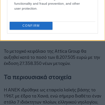
functionality and fraud prevention, and other
user protection.
CONFIRM
To μετoχικό κεφάλαιο της Αttica Group θα
αυξηθεί κατά το ποσό των 8.207.505 ευρώ με την
έκδοση 27.358.350 νέων μετοχών.
Τα περιουσιακά στοιχεία
Η ΑΝΕΚ ιδρύθηκε ως εταιρεία λαϊκής βάσης το
1967, με έδρα τα Χανιά, ενώ σήμερα διαθέτει έναν
στόλο 7 ιδιόκτητων πλοίων, ελληνικού νηολογίου,