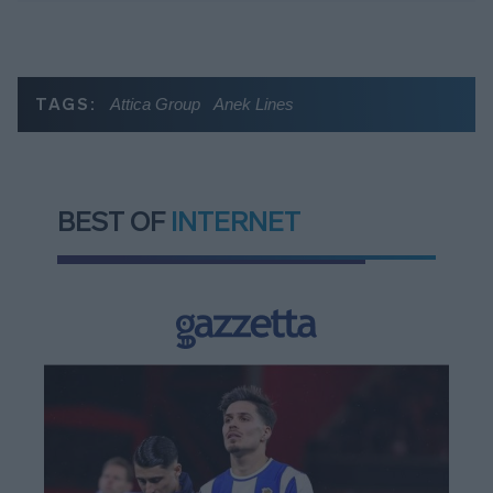
TAGS:
Attica Group
Anek Lines
BEST OF
INTERNET