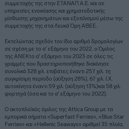
συμμετοχής της στην ΕΤΑΝΑΠ Α.Ε. και σε
υπηρεσίες ενοικίασης και χρηματοδοτικής
μίσθωσης μηχανημάτων και εξοπλισμού μέσω της
συμμετοχής της στα Λευκά Όρη ΑΒΕΕ.
Εκτελώντας σχεδόν τον ίδιο αριθμό δρομολογίων
σε σχέση με το α' εξάμηνο του 2022, ο Όμιλος
της ΑΝΕΚτο α' εξάμηνο του 2023 σε όλες τις
γραμμές που δραστηριοποιήθηκε διακίνησε
συνολικά 328 χιλ. επιβάτες έναντι 257 χιλ. τη
συγκρίσιμη περίοδο (αύξηση 28%), 67 χιλ. Ι.Χ.
αυτοκίνητα έναντι 59 χιλ. (αύξηση 13%)και 58 χιλ.
φορτηγά (όσα και το α' εξάμηνο του 2022).
Ο ακτοπλοϊκός όμιλος της Attica Group με τα
εμπορικά σήματα «Superfast Ferries», «Blue Star
Ferries» και «Hellenic Seaways» αριθμεί 35 πλοία,