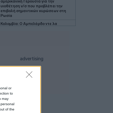
αμερικανική Γερουσία για την
υιοθέτηση ν/σ που προβλέπει την
επιβολή σημαντικών κυρώσεων στη
Ρωσία
Κολομβία: Ο Αμπελάρδο ντε λα
Εσπριέγια ορκίστηκε πρόεδρος της
χώρας
Υπ. Εργασίας: Ο «χάρτης» των
πληρωμών από e-ΕΦΚΑ, ΔΥΠΑ για την
περίοδο 10 έως 14 Αυγούστου
Health Monitoring: Η εθνική υποδομή
για αξιοποίηση δεδομένων υγείας
προς όφελος των πολιτών
ΟΗΕ: Προειδοποιεί ότι υπάρχει
κίνδυνος ανανέωσης μιας μεγάλης
κλίμακας σύγκρουσης στην Υεμένη
sonal or
ection to
Βραζιλία: Σε χαμηλό δεκαετίας
ou may
υποχώρησε η αποψίλωση του
 personal
τροπικού δάσους του Αμαζονίου
out of the