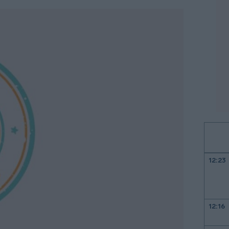
12:23
12:16