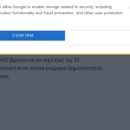
o allow Google to enable storage related to security, including
η Ανώνυμη Εταιρεία-Συστήματα
23:50
cation functionality and fraud prevention, and other user protection.
23:44
CONFIRM
23:32
E βρίσκεται σε ισχύ έως τις 31
ιοποιείται σε όποια ενέργεια δημοσιότητας
σεις.