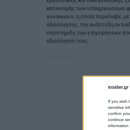
εργασιακής και οικογενειακής ζ
κατανομής των υποχρεώσεων φ
γυναικών»
, η οποία περιέλαβε, 
αξιολόγησης, την ανάπτυξη εκπαιδ
υποστήριξη των επιχειρήσεων που
αξιολόγησή τους.
insider.gr
If you wish 
sensitive in
confirm you
continue se
information 