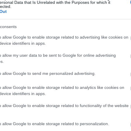
ersonal Data that Is Unrelated with the Purposes for which it
lected.
08:31
Out
08:25
consents
o allow Google to enable storage related to advertising like cookies on
08:11
evice identifiers in apps.
08:08
o allow my user data to be sent to Google for online advertising
s.
utions)
to allow Google to send me personalized advertising.
08:00
ccountants)
o allow Google to enable storage related to analytics like cookies on
evice identifiers in apps.
23:58
o allow Google to enable storage related to functionality of the website
23:53
o allow Google to enable storage related to personalization.
rvices - Υπηρεσίες Ανοικτής Τεχνολογίας)