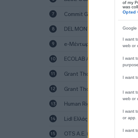
of my P
was col
Opted 
Commit Global
Google 
DEL MONTE ΕΛΛΑΣ
I want t
e-Μέντωρ solutions I.K.E.
web or d
ECOLAB A.E.
I want t
purpose
Grant Thornton (Business Sol
I want 
Grant Thornton (Chartered A
I want t
web or d
Human Rights 360
I want t
or app.
Lidl Ελλάς
I want t
OTS Α.Ε. (Open Technology Se