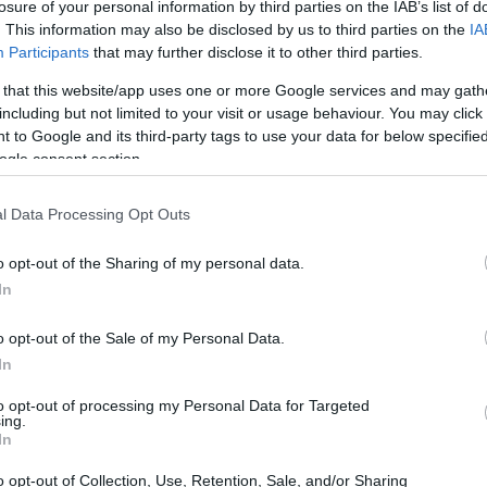
losure of your personal information by third parties on the IAB’s list of
. This information may also be disclosed by us to third parties on the
IA
Participants
that may further disclose it to other third parties.
ειρήσεις, οι οποίες ανταποκρίθηκαν με
 that this website/app uses one or more Google services and may gath
ς, σύμφωνα με την εισήγηση της
09:21
including but not limited to your visit or usage behaviour. You may click 
ης και στις οποίες απονέμεται το Σήμα
 to Google and its third-party tags to use your data for below specifi
ση με αλφαβητική σειρά):
ogle consent section.
09:08
l Data Processing Opt Outs
o opt-out of the Sharing of my personal data.
ΣΙΑ Α.Ε
09:00
In
σωπη Ανώνυμη Εταιρεία
o opt-out of the Sale of my Personal Data.
08:50
In
ών
to opt-out of processing my Personal Data for Targeted
ing.
08:36
ώνυμη Εταιρεία
In
o opt-out of Collection, Use, Retention, Sale, and/or Sharing
E VALUE)