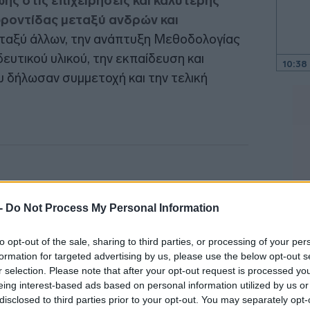
ωής στις επιχειρήσεις και καλύτερης
ροντίδας μεταξύ ανδρών και
μεταξύ άλλων, την ανάπτυξη Μεθοδολογίας
ευτικού υλικού, την εκπαίδευση και
10:38
 δήλωσαν συμμετοχή και την τελική
10:31
10:21
 -
Do Not Process My Personal Information
10:14
to opt-out of the sale, sharing to third parties, or processing of your per
formation for targeted advertising by us, please use the below opt-out s
09:54
r selection. Please note that after your opt-out request is processed y
eing interest-based ads based on personal information utilized by us or
disclosed to third parties prior to your opt-out. You may separately opt-
09:45