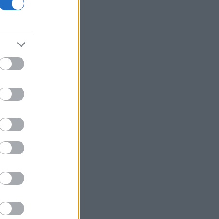
Stargate
5 γραφικά ψαροχώρια της Ελλάδας
που δεν έχετε ανακαλύψει ακόμα
ΟΣΔΕ: Ευρωπαϊκή έγκριση, εγχώριο
στρες τεστ
Τα ανοιχτά μέτωπα για την ενίσχυση
της ελληνικής βιομηχανίας
Νέο Χωροταξικό Τουρισμού: Οι νέες
«κόκκινες γραμμές» για το περιβάλλον
και τι αλλάζει σε ξενοδοχεία, νησιά και
επενδύσεις
Τράπεζες: Στα 55,5 εκατ. ευρώ ο
λογαριασμός από τα δάνεια του ν.
Κατσέλη
Το Περού και το Μεξικό
αποκατέστησαν τις διπλωματικές
τους σχέσεις
Ιράν: Ο Αραγτσί επαινεί τον στρατό,
προτρέπει σε ενότητα των