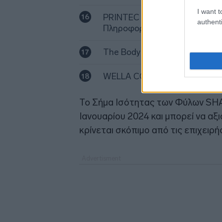
I want t
PRINTEC (ΕΛΛΑΣ Μονοπρόσωπ
authenti
Πληροφορικής)
The Body Shop
WELLA COMPANY
Το Σήμα Ισότητας των Φύλων SHAR
Ιανουαρίου 2024 και μπορεί να αξ
κρίνεται σκόπιμο από τις επιχειρή