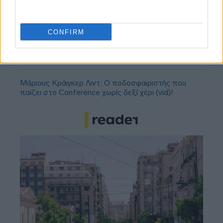
ΣΕΦ: Επαναπροκηρύσσεται η ενεργειακή
αναβάθμιση - Γιατί ακυρώθηκε ο πρώτος
διαγωνισμός
CONFIRM
Τζέφρι Μονκαντά: Ποιος είναι ο «εγκέφαλος» που
εμπιστεύτηκε ο Βαγγέλης Μαρινάκης
Μάριους Κράιγκερ Λιντ: Ο ποδοσφαιριστής που
παίζει στο Conference χωρίς δεξί χέρι (vid)!