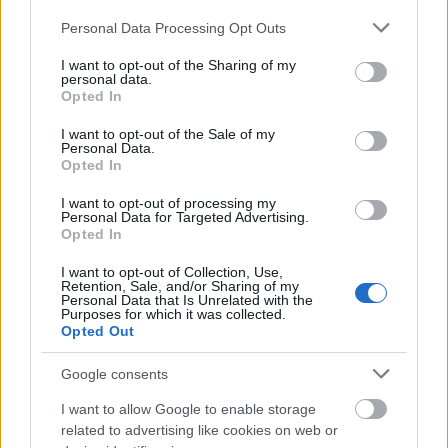
Please note that this website/app uses one or more Google
Personal Data Processing Opt Outs
Διαβάζονται αυτή τη στιγμή
services and may gather and store information including but
not limited to your visit or usage behaviour. You may click to
I want to opt-out of the Sharing of my
Η γαλάζια «θετική ατζέντα» στο δρόμο για το
personal data.
grant or deny consent to Google and its third-party tags to
2027 - Το παράπονο της Καρυστιανού - Στον
Opted In
use your data for below specified purposes in below Google
ΣΥΡΙΖΑ μελετούν Ιστορία
consent section.
I want to opt-out of the Sale of my
Πυρόπληκτοι: Τι σημαίνουν τα «πράσινα»,
Personal Data.
Opted In
«κίτρινα» και «κόκκινα» σπίτια για τις
αποζημιώσεις
I want to opt-out of processing my
Personal Data for Targeted Advertising.
Ποια είναι η (κυβερνητική) λίστα με τα μεγάλα
Opted In
οδικά έργα και τα εκτιμώμενα
χρονοδιαγράμματα
I want to opt-out of Collection, Use,
Retention, Sale, and/or Sharing of my
Personal Data that Is Unrelated with the
Purposes for which it was collected.
Opted Out
Google consents
TAGS:
ΔΥΠΑ
Κατασκηνώσεις
I want to allow Google to enable storage
related to advertising like cookies on web or