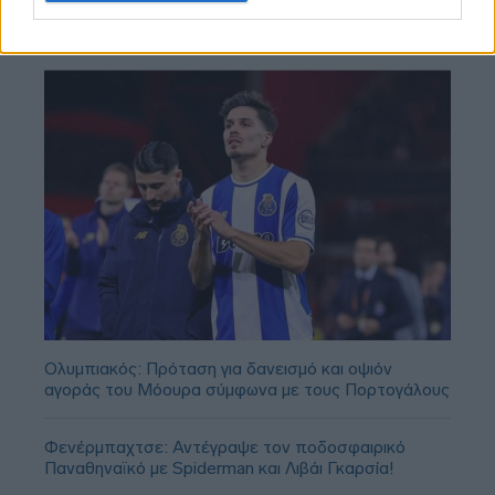
Ολυμπιακός: Πρόταση για δανεισμό και οψιόν
αγοράς του Μόουρα σύμφωνα με τους Πορτογάλους
Φενέρμπαχτσε: Αντέγραψε τον ποδοσφαιρικό
Παναθηναϊκό με Spiderman και Λιβάι Γκαρσία!