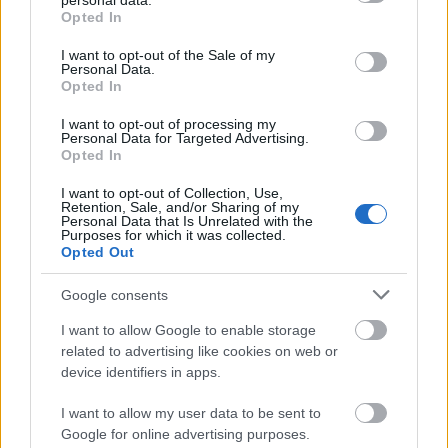
personal data.
grant or deny consent to Google and its third-party tags to
πρώτοι όλες τις
ειδήσεις
από την Ελλάδα και τον κόσμο.
Opted In
use your data for below specified purposes in below Google
consent section.
I want to opt-out of the Sale of my
Personal Data.
Opted In
I want to opt-out of processing my
Personal Data for Targeted Advertising.
Opted In
I want to opt-out of Collection, Use,
Retention, Sale, and/or Sharing of my
Personal Data that Is Unrelated with the
Purposes for which it was collected.
Opted Out
Google consents
I want to allow Google to enable storage
related to advertising like cookies on web or
device identifiers in apps.
Διαβάζονται αυτή τη στιγμή
I want to allow my user data to be sent to
Google for online advertising purposes.
Μεταβιβάσεις ακινήτων: Στο σκάνερ χιλιάδες