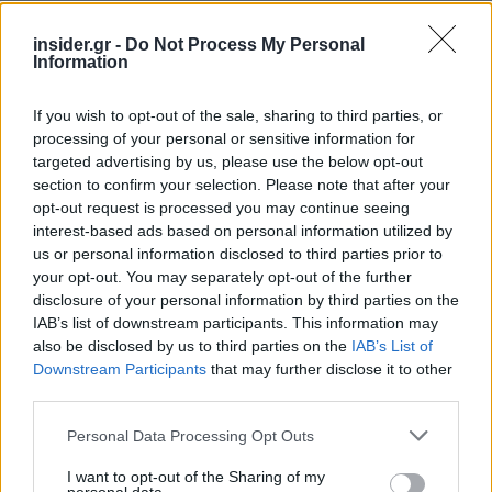
insider.gr -
Do Not Process My Personal
Information
If you wish to opt-out of the sale, sharing to third parties, or
processing of your personal or sensitive information for
targeted advertising by us, please use the below opt-out
section to confirm your selection. Please note that after your
opt-out request is processed you may continue seeing
interest-based ads based on personal information utilized by
us or personal information disclosed to third parties prior to
your opt-out. You may separately opt-out of the further
disclosure of your personal information by third parties on the
IAB’s list of downstream participants. This information may
also be disclosed by us to third parties on the
IAB’s List of
Downstream Participants
that may further disclose it to other
third parties.
Please note that this website/app uses one or more Google
Personal Data Processing Opt Outs
services and may gather and store information including but
not limited to your visit or usage behaviour. You may click to
I want to opt-out of the Sharing of my
Ακολουθήστε το
insider.gr στο Google News
και μάθετε