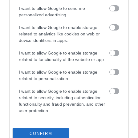
συμβόλαια του 2025 για το πιστοποιητικό
I want to allow Google to send me
ΕΝΦΙΑ
personalized advertising.
Σήμερα το κρίσιμο ραντεβού στο Μέγαρο
I want to allow Google to enable storage
Μαξίμου για τη βιομηχανία
related to analytics like cookies on web or
Πώς μπορείτε να βγείτε νωρίτερα στη σύνταξη
device identifiers in apps.
- Οι 3 κινήσεις που πρέπει να γίνουν εγκαίρως
I want to allow Google to enable storage
related to functionality of the website or app.
I want to allow Google to enable storage
related to personalization.
TAGS:
Ρωσία
Ουκρανία
I want to allow Google to enable storage
related to security, including authentication
functionality and fraud prevention, and other
user protection.
BEST OF
INTERNET
CONFIRM