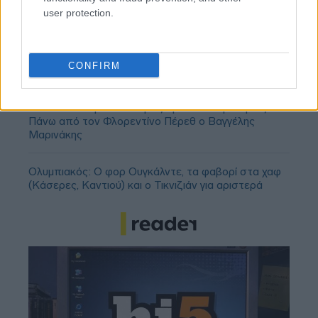
user protection.
Ολυμπιακός, Γουόκαπ: Δεν υπάρχει οπισθοχώρηση
από την αρχική τιμή πώλησης των 3 εκατομμυρίων
CONFIRM
ευρώ!
Οι πλουσιότεροι ιδιοκτήτες ομάδων παγκοσμίως:
Πάνω από τον Φλορεντίνο Πέρεθ ο Βαγγέλης
Μαρινάκης
Ολυμπιακός: Ο φορ Ουγκάλντε, τα φαβορί στα χαφ
(Κάσερες, Καντιού) και ο Τικνιζιάν για αριστερά