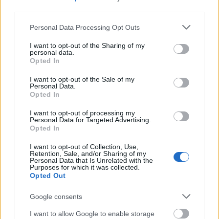
third parties.
Please note that this website/app uses one or more Google
Personal Data Processing Opt Outs
services and may gather and store information including but
not limited to your visit or usage behaviour. You may click to
I want to opt-out of the Sharing of my
Διαβάζονται αυτή τη στιγμή
personal data.
grant or deny consent to Google and its third-party tags to
Opted In
Η χώρα που ζει το δημογραφικό μας μέλλον
use your data for below specified purposes in below Google
προβλέπεται να χάσει το 30% του πληθυσμού
consent section.
I want to opt-out of the Sale of my
της μέχρι το 2070
Personal Data.
Opted In
Ακαθάριστα οικόπεδα: Τι γίνεται όταν ο
ιδιοκτήτης δεν τα καθαρίσει - Πώς κινούνται
I want to opt-out of processing my
Personal Data for Targeted Advertising.
δήμοι και ΠΣ, ποιος πληρώνει τον λογαριασμό
Opted In
Η επίθεση στη Hugging Face σηματοδοτεί την
έναρξη μιας επικίνδυνης εποχής
I want to opt-out of Collection, Use,
Retention, Sale, and/or Sharing of my
κυβερνοεπιθέσεων με AI
Personal Data that Is Unrelated with the
Purposes for which it was collected.
Opted Out
Google consents
I want to allow Google to enable storage