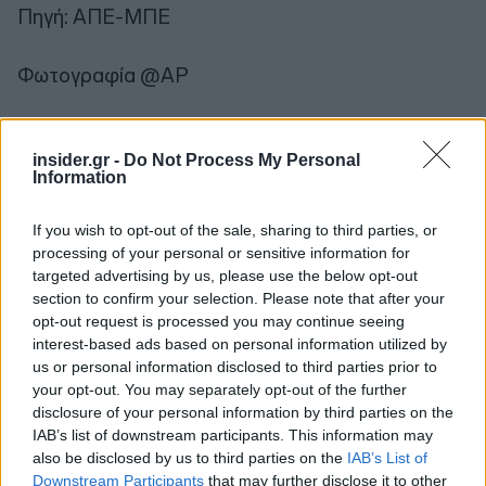
Πηγή: ΑΠΕ-ΜΠΕ
Φωτογραφία @AP
Ακολουθήστε το
insider.gr στο Google News
και μάθετε
πρώτοι όλες τις
ειδήσεις
από την Ελλάδα και τον κόσμο.
insider.gr -
Do Not Process My Personal
Information
If you wish to opt-out of the sale, sharing to third parties, or
processing of your personal or sensitive information for
targeted advertising by us, please use the below opt-out
section to confirm your selection. Please note that after your
opt-out request is processed you may continue seeing
interest-based ads based on personal information utilized by
us or personal information disclosed to third parties prior to
your opt-out. You may separately opt-out of the further
disclosure of your personal information by third parties on the
IAB’s list of downstream participants. This information may
also be disclosed by us to third parties on the
IAB’s List of
Downstream Participants
that may further disclose it to other