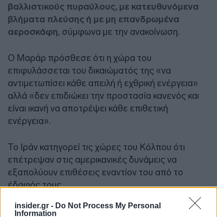
βαλλιστικούς πυραύλους, με κατευθυνόμενα
βλήματα πλεύσης ή με μη επανδρωμένα
αεροσκάφη
, σύμφωνα με την ανακοίνωση.
Ο Μαράρ πρόσθεσε ότι η χώρα του
επιφυλάσσεται του δικαιώματός της «να
αντιμετωπίσει κάθε απειλή ή εχθρική ενέργεια»
αλλά «δεν επιδιώκει την προστασία κανενός και
είναι ικανή να αποτρέψει κάθε επιθετική
ενέργεια».
Το Ιράν κατηγορεί τις χώρες του Κόλπου ότι
επέτρεψαν στις αμερικανικές δυνάμεις να
εξαπολύουν επιθέσεις εναντίον του από το
έδαφός τους.
insider.gr -
Do Not Process My Personal
Information