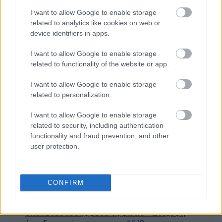
I want to allow Google to enable storage
related to analytics like cookies on web or
device identifiers in apps.
I want to allow Google to enable storage
related to functionality of the website or app.
I want to allow Google to enable storage
related to personalization.
Διαβάζονται αυτή τη στιγμή
I want to allow Google to enable storage
Η χαμηλή… απόδοση Μητσοτάκη στις
related to security, including authentication
στοιχηματικές - Ποιος επισκέφθηκε τα
functionality and fraud prevention, and other
πυρόπληκτα ζωάκια - Το μισογεμάτο ποτήρι
user protection.
του ΣΥΡΙΖΑ
Ποια είναι η (κυβερνητική) λίστα με τα μεγάλα
οδικά έργα και τα εκτιμώμενα
CONFIRM
χρονοδιαγράμματα
Δυτ. Αττική: Το χρονοδιάγραμμα
αποκατάστασης μετά τη φωτιά - Στόχος η