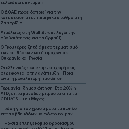
τελειώσει σύντομα»
Ο ΔΟΑΕ προειδοποιεί για την
κατάσταση στον πυρηνικό σταθμό στη
Ζαπορίζια
Απώλειες στη Wall Street λόγω της
αβεβαιότητας για το Ορμούζ
Ο Γκουτέρες ζητά άμεσο τερματισμό
των επιθέσεων κατά αμάχων σε
Ουκρανία και Ρωσία
Οι ελληνικές scale-ups επιχειρήσεις
στρέφονται στην ανάπτυξη - Ποια
είναι η μεγαλύτερη πρόκληση
Γερμανία- δημοσκόπηση: Στο 28% η
AfD, επτά μονάδες μπροστά από το
CDU/CSU του Μερτς
Πτώση για τον χρυσό μετά το υψηλό
επτά εβδομάδων με φόντο το Ιράν
Η Ρωσία έπληξε κόμβο εφοδιασμού
στην περιοχή του Κιέβου με drones