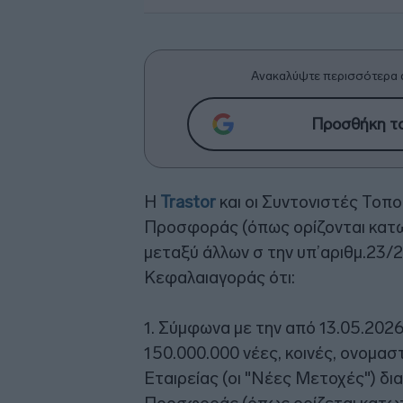
Ανακαλύψτε περισσότερα 
Προσθήκη το
Η
Trastor
και οι Συντονιστές Τοπ
Προσφοράς (όπως ορίζονται κατωτ
μεταξύ άλλων σ την υπ’αριθμ.23/
Κεφαλαιαγοράς ότι:
1. Σύμφωνα με την από 13.05.2026
150.000.000 νέες, κοινές, ονομασ
Εταιρείας (οι "Νέες Μετοχές") δ