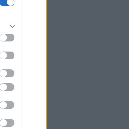
18η συνεχόμενη χρονιά
Νέος γύρος χρηματοδότησης 8 δισ.
δολαρίων για τη DeepSeek
Βρεττού (Credia): Πιστωτική επέκταση
άνω των 1,3 δισ. ευρώ φέτος -
Επιταχύνει την ανάπτυξη, μεταθέτει
το μέρισμα
Στα πράσινα οι ευρωαγορές - Νέο
ενδοσυνεδριακό ρεκόρ για τον Stoxx
Πυρκαγιές: 325 αυτοψίες στις
πληγείσες περιοχές - 118 «κόκκινα»
κτίρια σε Δυτ. Αττική και Ρέθυμνο
Σε εξέλιξη πυρκαγιές σε Σκύρο και
Φάρσαλα
ΑΔΜΗΕ: Διατηρεί την τεχνική ηγεσία
κατά την κατασκευή του Great Sea
Interconnector