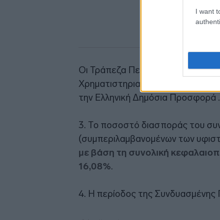
I want t
authenti
Οι Τράπεζα Πειραιώς, Τράπεζα Eu
Χρηματιστηριακή Α.Ε.Π.Ε.Υ. ενήρ
την Ελληνική Δημόσια Προσφορά .
3. Το ποσοστό διασποράς του συ
(συμπεριλαμβανομένων των υφισ
με βάση τη συνολική κεφαλαιοπ
16,08%
.
4. Η περίοδος της Συνδυασμένης 