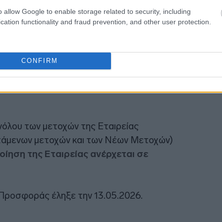
o allow Google to enable storage related to security, including
cation functionality and fraud prevention, and other user protection.
CONFIRM
robank Ανώνυμη Εταιρεία και Euroxx
γησαν ως Συντονιστές Τοποθέτησης για
νόλου των μετοχών της Εταιρείας
τάμενων μετοχών και των Νέων Μετοχών)
οίηση της Εταιρείας ανέρχεται σε
Προσφοράς έληξε την 13.05.2026.