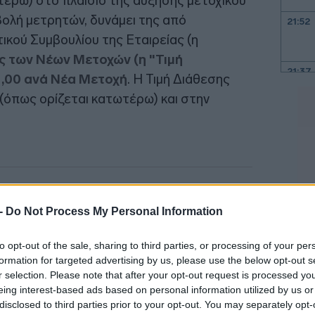
έρω) στο πλαίσιο της αύξησης μετοχικού
βολή μετρητών, δυνάμει της από
21:52
ικού Συμβουλίου της Εταιρείας (η
ης των Νέων Μετοχών (η "Τιμή
21:37
1,00 ανά Νέα Μετοχή
. Η Τιμή Διάθεσης
(όπως ορίζεται κατωτέρω) και στην
21:15
21:03
20:55
 -
Do Not Process My Personal Information
20:41
to opt-out of the sale, sharing to third parties, or processing of your per
formation for targeted advertising by us, please use the below opt-out s
r selection. Please note that after your opt-out request is processed y
eing interest-based ads based on personal information utilized by us or
20:38
disclosed to third parties prior to your opt-out. You may separately opt-