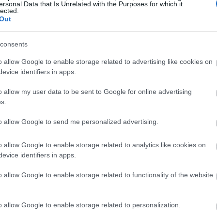
ersonal Data that Is Unrelated with the Purposes for which it
lected.
Out
19:35
consents
19:22
o allow Google to enable storage related to advertising like cookies on
evice identifiers in apps.
o allow my user data to be sent to Google for online advertising
19:14
s.
19:12
to allow Google to send me personalized advertising.
o allow Google to enable storage related to analytics like cookies on
18:54
evice identifiers in apps.
o allow Google to enable storage related to functionality of the website
18:49
o allow Google to enable storage related to personalization.