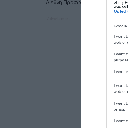
Διεθνή Προσφορά.
of my P
was col
Opted 
Google 
I want t
web or d
I want t
purpose
I want 
I want t
web or d
I want t
or app.
I want t