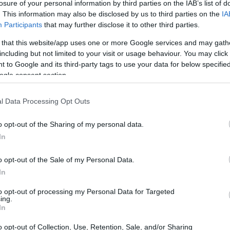
losure of your personal information by third parties on the IAB’s list of
20:33
. This information may also be disclosed by us to third parties on the
IA
Participants
that may further disclose it to other third parties.
 that this website/app uses one or more Google services and may gath
αράλληλα μέσω: (i) δημόσιας προσφοράς
20:20
including but not limited to your visit or usage behaviour. You may click 
 και ειδικούς επενδυτές (η "Ελληνική
 to Google and its third-party tags to use your data for below specifi
ωτικής τοποθέτησης στο εξωτερικό, σε κάθε
ogle consent section.
20:12
μενες εξαιρέσεις από τις ισχύουσες
l Data Processing Opt Outs
ερωτικού δελτίου (η "Διεθνής Προσφορά "
Δημόσια Προσφορά, η "Συνδυασμένη
20:12
o opt-out of the Sharing of my personal data.
In
19:56
o opt-out of the Sale of my Personal Data.
οκλειστικός Παγκόσμιος Συντονιστής και
In
λίου προσφορών για τη Διεθνή Προσφορά
Εταιρεία (η " Τράπεζα Πειραιώς "),
to opt-out of processing my Personal Data for Targeted
19:55
ing.
α και Euroxx Χρηματιστηριακή Α .Ε .Π .Ε
In
χειριστές του βιβλίου προσφορών για τη
o opt-out of Collection, Use, Retention, Sale, and/or Sharing
19:47