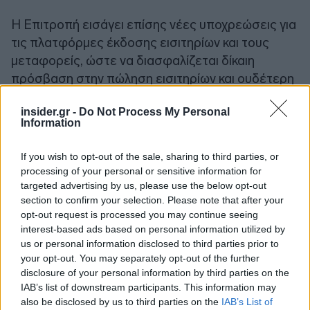
Η Επιτροπή εισάγει επίσης νέες υποχρεώσεις για
τις πλατφόρμες έκδοσης εισιτηρίων και τους
μεταφορείς, ώστε να διασφαλίζεται δίκαιη
πρόσβαση στην πώληση εισιτηρίων και ουδέτερη
παρουσίαση των ταξιδιωτικών επιλογών.
insider.gr -
Do Not Process My Personal
Information
Τέλος, οι πλατφόρμες θα υποχρεούνται να
παρουσιάζουν τις προσφορές με
ουδέτερο
If you wish to opt-out of the sale, sharing to third parties, or
τρόπο
, συμπεριλαμβανομένης, όπου είναι εφικτό,
processing of your personal or sensitive information for
targeted advertising by us, please use the below opt-out
της ταξινόμησης βάσει εκπομπών αερίων του
section to confirm your selection. Please note that after your
θερμοκηπίου.
opt-out request is processed you may continue seeing
interest-based ads based on personal information utilized by
us or personal information disclosed to third parties prior to
your opt-out. You may separately opt-out of the further
disclosure of your personal information by third parties on the
IAB’s list of downstream participants. This information may
also be disclosed by us to third parties on the
IAB’s List of