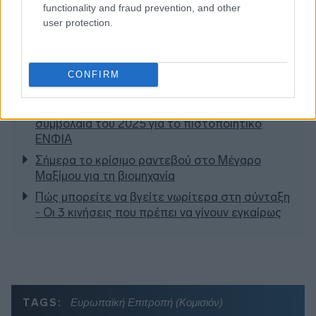
functionality and fraud prevention, and other
user protection.
CONFIRM
Διαβάζονται αυτή τη στιγμή
Μεταβιβάσεις ακινήτων: Στο σκάνερ χιλιάδες
συμβόλαια του 2025 για το πιστοποιητικό
ΕΝΦΙΑ
Σήμερα το κρίσιμο ραντεβού στο Μέγαρο
Μαξίμου για τη βιομηχανία
Πώς μπορείτε να βγείτε νωρίτερα στη σύνταξη
- Οι 3 κινήσεις που πρέπει να γίνουν εγκαίρως
TAGS:
Ευρωπαϊκή Επιτροπή (Κομισιόν)