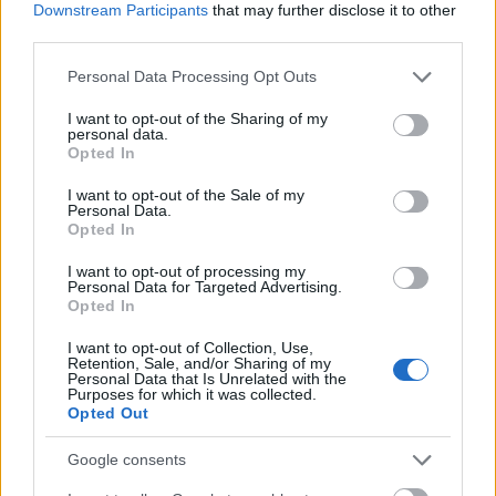
Downstream Participants
that may further disclose it to other
third parties.
Please note that this website/app uses one or more Google
Personal Data Processing Opt Outs
services and may gather and store information including but
not limited to your visit or usage behaviour. You may click to
I want to opt-out of the Sharing of my
personal data.
grant or deny consent to Google and its third-party tags to
Opted In
use your data for below specified purposes in below Google
consent section.
I want to opt-out of the Sale of my
Personal Data.
Opted In
I want to opt-out of processing my
Personal Data for Targeted Advertising.
Opted In
I want to opt-out of Collection, Use,
Retention, Sale, and/or Sharing of my
Personal Data that Is Unrelated with the
Purposes for which it was collected.
Opted Out
Google consents