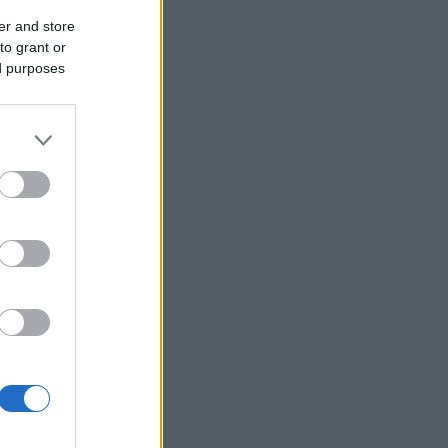
er and store
Δικαστικό μπλόκο στην αίθουσα χορού
του Τραμπ στο Λευκό Οίκο
to grant or
ed purposes
Μπάρκιν (Fed): «Τα στοιχεία για την
αγορά εργασίας συμβαδίζουν με τις
πρόσφατες τάσεις»
Καταβλήθηκαν 33,58 εκατ. ευρώ σε
67.746 δικαιούχους για την αγορά
λιπασμάτων
Ευρωαγορές: Η καλύτερη εβδομάδα
από τα τέλη Ιουνίου - Σε νέα υψηλά ο
Stoxx 600
Κορυφώνεται η έξοδος των εκδρομέων
- Στο 100% η πληρότητα σε πολλά
δρομολόγια για Κυκλάδες
Η Ιταλία απαντά στην Ισπανία: «Δεν
δεχόμαστε τελεσίγραφα» - Σε ισχύ οι
συνοριακοί έλεγχοι
Flexopack: Στα 6,49 εκατ. ευρώ το