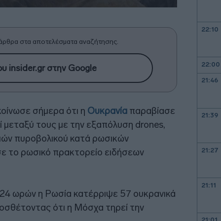
22:10
άρθρα στα αποτελέσματα αναζήτησης.
22:00
υ insider.gr στην Google
21:46
οίνωσε σήμερα ότι η
Ουκρανία
παραβίασε
21:39
ί μεταξύ τους με την εξαπόλυση drones,
σμών πυροβολικού κατά ρωσικών
21:27
ε το ρωσικό πρακτορείο ειδήσεων
21:11
 24 ωρών η Ρωσία κατέρριψε 57 ουκρανικά
οσθέτοντας ότι η Μόσχα τηρεί την
21:01