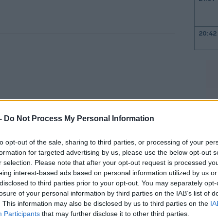
20:42
20:32
20:19
 -
Do Not Process My Personal Information
20:11
to opt-out of the sale, sharing to third parties, or processing of your per
formation for targeted advertising by us, please use the below opt-out s
20:00
r selection. Please note that after your opt-out request is processed y
eing interest-based ads based on personal information utilized by us or
ορήσει τη Ρωσία για την πραγματοποίηση
disclosed to third parties prior to your opt-out. You may separately opt-
losure of your personal information by third parties on the IAB’s list of
α περίπου 150 αντιπαραθέσεις στο πεδίο
19:45
. This information may also be disclosed by us to third parties on the
IA
ο, παρά την εκεχειρία με τη
Participants
that may further disclose it to other third parties.