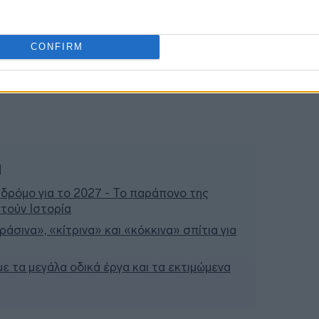
CONFIRM
ή
 δρόμο για το 2027 - Το παράπονο της
τούν Ιστορία
άσινα», «κίτρινα» και «κόκκινα» σπίτια για
 με τα μεγάλα οδικά έργα και τα εκτιμώμενα