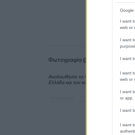
Google 
I want t
web or d
I want t
purpose
I want 
Φωτογραφία @AP
I want t
Ακολουθήστε το
insider.gr στο Google 
web or d
Ελλάδα και τον κόσμο.
I want t
or app.
I want t
I want t
authenti