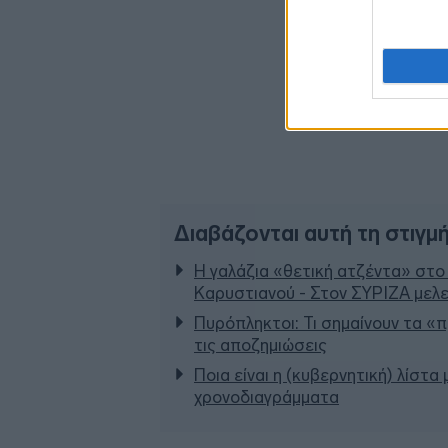
Διαβάζονται αυτή τη στιγμ
Η γαλάζια «θετική ατζέντα» στο
Καρυστιανού - Στον ΣΥΡΙΖΑ μελε
Πυρόπληκτοι: Τι σημαίνουν τα «πρ
τις αποζημιώσεις
Ποια είναι η (κυβερνητική) λίστα
χρονοδιαγράμματα