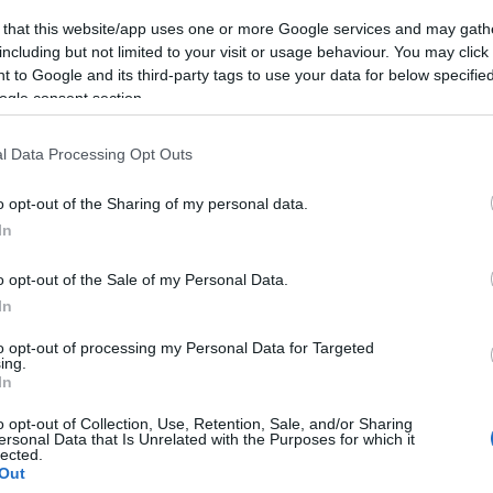
 that this website/app uses one or more Google services and may gath
19:37
including but not limited to your visit or usage behaviour. You may click 
 to Google and its third-party tags to use your data for below specifi
19:27
ogle consent section.
l Data Processing Opt Outs
19:15
o opt-out of the Sharing of my personal data.
In
19:10
o opt-out of the Sale of my Personal Data.
In
19:06
to opt-out of processing my Personal Data for Targeted
ing.
In
18:56
o opt-out of Collection, Use, Retention, Sale, and/or Sharing
ersonal Data that Is Unrelated with the Purposes for which it
lected.
Out
18:40