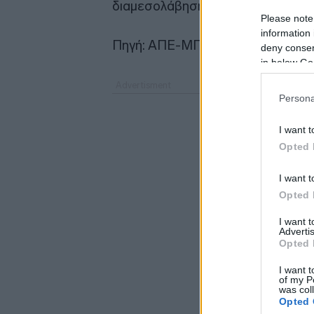
διαμεσολάβηση των ΗΠΑ.
Please note
information 
Πηγή: ΑΠΕ-ΜΠΕ
deny consent
in below Go
Persona
I want t
Opted 
I want t
Opted 
I want 
Advertis
Opted 
I want t
of my P
was col
Opted 