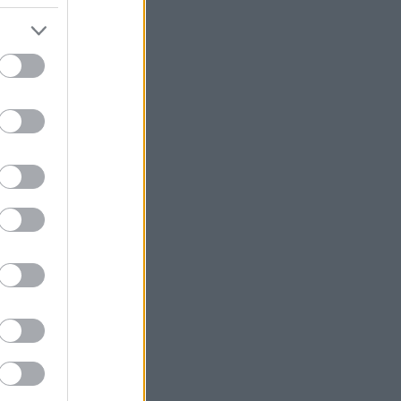
μετοχικό κεφάλαιο μετά την άσκηση
stock options
Θεσσαλονίκη: Οι αλλαγές στις
λεωφορειακές γραμμές με την
επέκταση του Μετρό στην Καλαμαριά
Μπήτρος: Τροποποιήθηκε η συμφωνία
εξυγίανσης θυγατρικής
Ρωσικές επιθέσεις σε πετρελαϊκές
εγκαταστάσεις της Naftogaz στο
ανατολικό τμήμα της Ουκρανίας
Εβδομαδιαία άνοδος 1,76% στο ΧΑ -
Νέα υπεραπόδοση στις τράπεζες
Τι αναφέρει ο ΠΟΥ για τα υποψήφια
εμβόλια για την αντιμετώπιση της
νόσου Έμπολα σε Κονγκό και Ουγκάντα
Προς χαμηλό 10ετίας η παραγωγή
ζάχαρης στην Ευρώπη
Επένδυση του EFA GROUP στη Fractal
- Ανάπτυξη αμυντικών τεχνολογιών σε