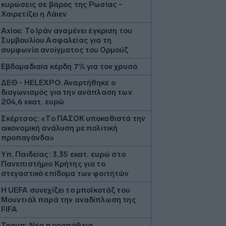
κυρώσεις σε βάρος της Ρωσίας -
Χαιρετίζει η Λάιεν
Axios: Το Ιράν αναμένει έγκριση του
Συμβουλίου Ασφαλείας για τη
συμφωνία ανοίγματος του Ορμούζ
Εβδομαδιαία κέρδη 7% για τον χρυσό
ΔΕΘ - HELEXPO: Αναρτήθηκε ο
διαγωνισμός για την ανάπλαση των
204,6 εκατ. ευρώ
Σκέρτσος: «Το ΠΑΣΟΚ υποκαθιστά την
οικονομική ανάλυση με πολιτική
προπαγάνδα»
Υπ. Παιδείας: 3,35 εκατ. ευρώ στο
Πανεπιστήμιο Κρήτης για το
στεγαστικό επίδομα των φοιτητών
Η UEFA συνεχίζει το μποϊκοτάζ του
Μουντιάλ παρά την αναδίπλωση της
FIFA
Τραμπ: Νέα προσπάθεια