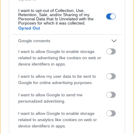
I want to opt-out of Collection, Use,
Retention, Sale, and/or Sharing of my
Personal Data that Is Unrelated with the
Purposes for which it was collected.
Opted Out
Google consents
I want to allow Google to enable storage
related to advertising like cookies on web or
device identifiers in apps.
I want to allow my user data to be sent to
Google for online advertising purposes.
Το νέο σχέδιο προβλέπει τρία διαφορετικά
I want to allow Google to send me
επίπεδα διαχείρισης αποβλήτων και ένα
personalized advertising.
ολοκληρωμένο δίκτυο μονάδων επεξεργασίας και
I want to allow Google to enable storage
ανακύκλωσης. «Είναι ένα δύσκολο στοίχημα, αλλά
related to analytics like cookies on web or
θα το κερδίσουμε. Γιατί η Αττική δεν μπορεί να
device identifiers in apps.
συνεχίσει να ζει με λογικές και παλινωδίες