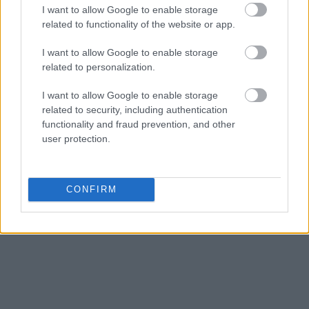
I want to allow Google to enable storage
προηγούμενων δεκαετιών. Η Ευρώπη θέτει ως
related to functionality of the website or app.
στόχο ανακύκλωση 60% έως το 2030 και εμείς
οφείλουμε να πλησιάσουμε αυτόν τον στόχο με
I want to allow Google to enable storage
σοβαρότητα, διαφάνεια και πραγματικό σχέδιο.
related to personalization.
Με τη δυναμική παρέμβασή μας στον ΕΔΣΝΑ και
I want to allow Google to enable storage
με απόλυτη δέσμευση για εξυγίανση, προχωράμε
related to security, including authentication
βήμα-βήμα σε μια νέα εποχή για τη διαχείριση των
functionality and fraud prevention, and other
απορριμμάτων στην Αττική» κατέληξε.
user protection.
Πηγή: ΑΠΕ-ΜΠΕ
CONFIRM