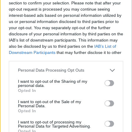
section to confirm your selection. Please note that after your
και η Περιφέρεια είναι έτοιμη να τους στηρίξει με
opt-out request is processed you may continue seeing
σύγχρονο εξοπλισμό και χρηματοδοτικά
interest-based ads based on personal information utilized by
εργαλεία».
us or personal information disclosed to third parties prior to
your opt-out. You may separately opt-out of the further
disclosure of your personal information by third parties on the
IAB’s list of downstream participants. This information may
also be disclosed by us to third parties on the
IAB’s List of
Downstream Participants
that may further disclose it to other
third parties.
Please note that this website/app uses one or more Google
Personal Data Processing Opt Outs
services and may gather and store information including but
not limited to your visit or usage behaviour. You may click to
I want to opt-out of the Sharing of my
personal data.
grant or deny consent to Google and its third-party tags to
Opted In
use your data for below specified purposes in below Google
consent section.
I want to opt-out of the Sale of my
Personal Data.
Opted In
I want to opt-out of processing my
Personal Data for Targeted Advertising.
Opted In