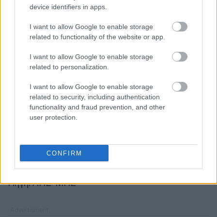
device identifiers in apps.
I want to allow Google to enable storage
related to functionality of the website or app.
I want to allow Google to enable storage
related to personalization.
Οι εξελίξεις έρχονται σε μια περίοδο όπου η
I want to allow Google to enable storage
εγχώρια αμυντική βιομηχανία επιχειρεί να
related to security, including authentication
αποκτήσει πιο ενεργό ρόλο στα νέα εξοπλιστικά
functionality and fraud prevention, and other
προγράμματα και να αυξήσει τη συμμετοχή της
user protection.
στις ευρωπαϊκές αλυσίδες παραγωγής και
τεχνολογίας, αξιοποιώντας το αυξημένο
CONFIRM
επενδυτικό ενδιαφέρον στον τομέα της άμυνας.
Πηγή: ΑΠΕ-ΜΠΕ