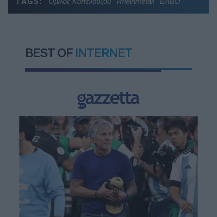
TAGS:
Όμιλος Κοπελούζου
Rheinmetall
ΕΛΒΟ
BEST OF
INTERNET