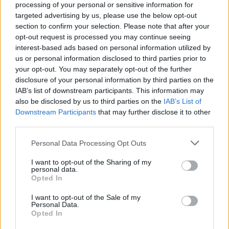
processing of your personal or sensitive information for
Ο γενικός διευθυντής της ΕΛΒΟ, Αντώνης
targeted advertising by us, please use the below opt-out
section to confirm your selection. Please note that after your
Βιτετζάκης, χαρακτήρισε τη συνεργασία με τη
opt-out request is processed you may continue seeing
Rheinmetall σημαντικό ορόσημο για την εταιρεία
interest-based ads based on personal information utilized by
και για το μέλλον της ελληνικής αμυντικής
us or personal information disclosed to third parties prior to
βιομηχανίας, σημειώνοντας ότι ο συνδυασμός της
your opt-out. You may separately opt-out of the further
disclosure of your personal information by third parties on the
εγχώριας παραγωγικής βάσης με τη διεθνή
IAB’s list of downstream participants. This information may
τεχνογνωσία δημιουργεί προϋποθέσεις
also be disclosed by us to third parties on the
IAB’s List of
ανάπτυξης για τη χώρα.
Downstream Participants
that may further disclose it to other
third parties.
Όπως ανέφερε, η Θεσσαλονίκη μπορεί να
Please note that this website/app uses one or more Google
Personal Data Processing Opt Outs
εξελιχθεί σε στρατηγικό κέντρο αμυντικής
services and may gather and store information including but
not limited to your visit or usage behaviour. You may click to
I want to opt-out of the Sharing of my
παραγωγής και τεχνολογίας, με δυνατότητα
personal data.
grant or deny consent to Google and its third-party tags to
εξυπηρέτησης όχι μόνο των ελληνικών αναγκών
Opted In
use your data for below specified purposes in below Google
αλλά και διεθνών συνεργασιών.
consent section.
I want to opt-out of the Sale of my
Personal Data.
Opted In