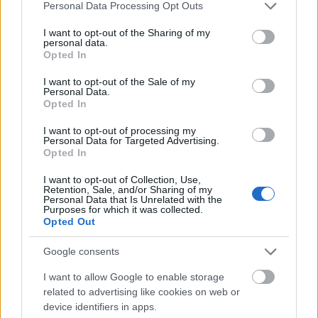
Please note that this website/app uses one or more Google
Personal Data Processing Opt Outs
services and may gather and store information including but
not limited to your visit or usage behaviour. You may click to
I want to opt-out of the Sharing of my
personal data.
grant or deny consent to Google and its third-party tags to
Opted In
use your data for below specified purposes in below Google
consent section.
I want to opt-out of the Sale of my
Personal Data.
Opted In
I want to opt-out of processing my
Personal Data for Targeted Advertising.
Opted In
I want to opt-out of Collection, Use,
Retention, Sale, and/or Sharing of my
Personal Data that Is Unrelated with the
Purposes for which it was collected.
Opted Out
Google consents
I want to allow Google to enable storage
related to advertising like cookies on web or
device identifiers in apps.