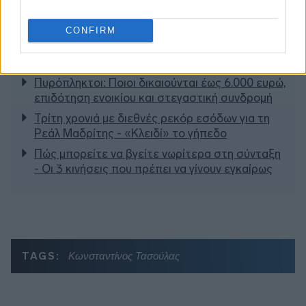
CONFIRM
Διαβάζονται αυτή τη στιγμή
Πυρόπληκτοι: Ποιοι δικαιούνται έως 6.000 ευρώ,
επιδότηση ενοικίου και στεγαστική συνδρομή
Τρίτη χρονιά με διεθνές ρεκόρ εσόδων για τη
Ρεάλ Μαδρίτης - «Κλειδί» το γήπεδο
Πώς μπορείτε να βγείτε νωρίτερα στη σύνταξη
- Οι 3 κινήσεις που πρέπει να γίνουν εγκαίρως
TAGS:
Κωνσταντίνος Τασούλας