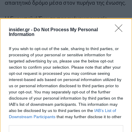
απαιτητικό δρόμο μέσα στον πυρήνα της ένωσης.
Η Ευρωπαϊκή Ένωση παραμένει κορυφαίο
εγχείρημα ειρηνικής συνεργασίας και προόδου
insider.gr -
Do Not Process My Personal
των λαών στη σύγχρονη ιστορία. Σήμερα, οι
Information
γεωπολιτικές εντάσεις, η ενεργειακή ασφάλεια, η
κλιματική κρίση, η ψηφιακή μετάβαση, οι
If you wish to opt-out of the sale, sharing to third parties, or
processing of your personal or sensitive information for
ανισότητες, το δημογραφικό και το
targeted advertising by us, please use the below opt-out
μεταναστευτικό προβάλλουν ως νέες
section to confirm your selection. Please note that after your
προκλήσεις. Ας εργαστούμε, λοιπόν, για μια
opt-out request is processed you may continue seeing
Ευρώπη πιο ισχυρή, πιο δίκαιη, πιο συνεκτική. Μια
interest-based ads based on personal information utilized by
us or personal information disclosed to third parties prior to
Ευρώπη του μέλλοντος, αντάξια των αξιών που τη
your opt-out. You may separately opt-out of the further
θεμελίωσαν».
disclosure of your personal information by third parties on the
IAB’s list of downstream participants. This information may
also be disclosed by us to third parties on the
IAB’s List of
Downstream Participants
that may further disclose it to other
third parties.