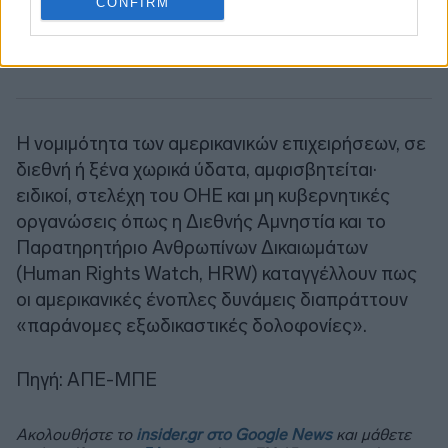
CONFIRM
Η νομιμότητα των αμερικανικών επιχειρήσεων, σε
διεθνή ή ξένα χωρικά ύδατα, αμφισβητείται·
ειδικοί, στελέχη του ΟΗΕ και μη κυβερνητικές
οργανώσεις όπως η Διεθνής Αμνηστία και το
Παρατηρητήριο Ανθρωπίνων Δικαιωμάτων
(Human Rights Watch, HRW) καταγγέλλουν πως
οι αμερικανικές ένοπλες δυνάμεις διαπράττουν
«παράνομες εξωδικαστικές δολοφονίες».
Πηγή: ΑΠΕ-ΜΠΕ
Ακολουθήστε το
insider.gr στο Google News
και μάθετε