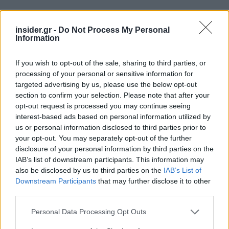
insider.gr -
Do Not Process My Personal
Information
If you wish to opt-out of the sale, sharing to third parties, or
processing of your personal or sensitive information for
targeted advertising by us, please use the below opt-out
section to confirm your selection. Please note that after your
opt-out request is processed you may continue seeing
interest-based ads based on personal information utilized by
us or personal information disclosed to third parties prior to
your opt-out. You may separately opt-out of the further
disclosure of your personal information by third parties on the
IAB’s list of downstream participants. This information may
also be disclosed by us to third parties on the
IAB’s List of
Downstream Participants
that may further disclose it to other
third parties.
Please note that this website/app uses one or more Google
Personal Data Processing Opt Outs
Με τον βομβαρδισμό αυτό, που προστέθηκε σε
services and may gather and store information including but