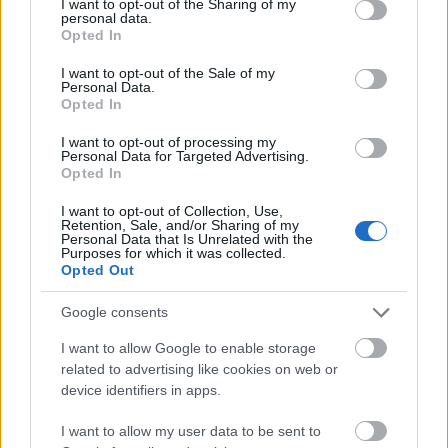
not limited to your visit or usage behaviour. You may click to
I want to opt-out of the Sharing of my
δεκάδες προηγούμενους στον ανατολικό Ειρηνικό
personal data.
grant or deny consent to Google and its third-party tags to
ωκεανό και στην Καραϊβική, ο απολογισμός της
Opted In
use your data for below specified purposes in below Google
εκστρατείας «κατά των ναρκωτικών» έφθασε
consent section.
I want to opt-out of the Sale of my
τους τουλάχιστον 192 νεκρούς.
Personal Data.
Opted In
Η SOUTHCOM σημείωσε πως η αμερικανική
I want to opt-out of processing my
Personal Data for Targeted Advertising.
ακτοφυλακή ειδοποιήθηκε για να «ενεργοποιήσει
Opted In
το σύστημα έρευνας και διάσωσης», χωρίς να
I want to opt-out of Collection, Use,
διευκρινίσει την τύχη του επιζήσαντα.
Retention, Sale, and/or Sharing of my
Personal Data that Is Unrelated with the
Η κυβέρνηση του προέδρου των ΗΠΑ Τραμπ
Purposes for which it was collected.
ουδέποτε παρουσίασε αποδείξεις ότι τα δεκάδες
Opted Out
σκάφη που μπήκαν στο στόχαστρο
Google consents
βομβαρδισμών ενέχονταν πράγματι σε
οποιαδήποτε παράνομη δραστηριότητα.
I want to allow Google to enable storage
related to advertising like cookies on web or
device identifiers in apps.
I want to allow my user data to be sent to