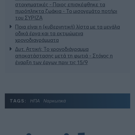
στοιχηματικές - Ποιος επισκέφθηκε τα
πυρόπληκτα ζωάκια - Το μισογεμάτο ποτήρι
του ΣΥΡΙΖΑ
Ποια είναι η (κυβερνητική) λίστα με τα μεγάλα
οδικά έργα και τα εκτιμώμενα
χρονοδιαγράμματα
Δυτ. Αττική: Το χρονοδιάγραμμα
αποκατάστασης μετά τη φωτιά - Στόχος η
έναρξη των έργων πριν τις 15/9
TAGS:
ΗΠΑ
Ναρκωτικά