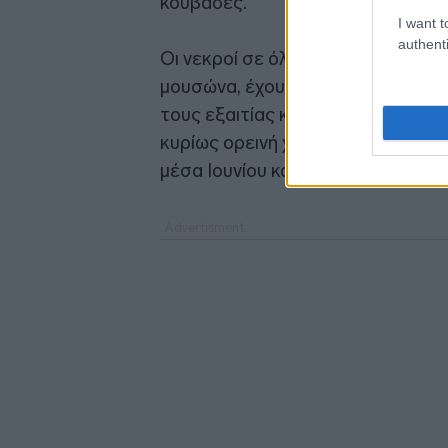
κουβάδες.
I want t
authenti
Οι νεκροί σε όλο το Νεπάλ από τα
μουσώνα, έχουν ξεπεράσει τους 
τους εξαιτίας κατολισθήσεων, πλ
κυρίως ορεινή χώρα την περίοδο 
μέσα Ιουνίου και διαρκεί ως τα μ