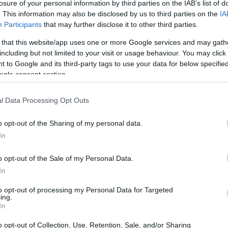
losure of your personal information by third parties on the IAB’s list of
08:22
. This information may also be disclosed by us to third parties on the
IA
μός Κόσι, που προκαλεί πολύνεκρες
Participants
that may further disclose it to other third parties.
πολιτεία Μπιχάρ σχεδόν κάθε χρόνο, έχει
 that this website/app uses one or more Google services and may gath
08:15
νου κι οι αρχές κάλεσαν τους κατοίκους
including but not limited to your visit or usage behaviour. You may click 
» καθώς υπάρχει κίνδυνος «πιθανών
 to Google and its third-party tags to use your data for below specifi
08:06
ουγιάλ, τοπικός αξιωματούχος.
ogle consent section.
l Data Processing Opt Outs
07:55
o opt-out of the Sharing of my personal data.
In
07:41
o opt-out of the Sale of my Personal Data.
In
07:32
to opt-out of processing my Personal Data for Targeted
ing.
In
07:20
o opt-out of Collection, Use, Retention, Sale, and/or Sharing