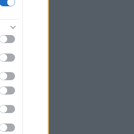
δάνεια, «γύρισε» σε ευρώ σχεδόν το
μισό χαρτοφυλάκιο σε ελβετικό
Μεταβιβάσεις ακινήτων: Στο σκάνερ
χιλιάδες συμβόλαια του 2025 για το
πιστοποιητικό ΕΝΦΙΑ
Νέα δεδομένα με την είσοδο Meridiam
- Προσπέραση στον MSCI Greece -
Της… ανακαινίσεως
Η Etsy απολύει το 12% του
προσωπικού της - «Δεν οφείλεται στην
Τεχνητή Νοημοσύνη»
Κατσαφάδος: Μέχρι αύριο θα έχουν
ολοκληρωθεί οι αυτοψίες στο Πόρτο
Γερμενό – Κανένας δεν θα μείνει
αβοήθητος
Οι ΗΠΑ αναστέλλουν τις εισαγωγές
από τον μεγαλύτερο παραγωγό
αβοκάντο του Μεξικού
Wall Street: «Ξεφούσκωσε» το ράλι