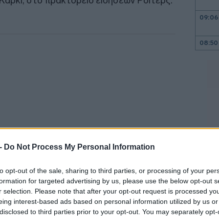
αρκί, στο πρακτορείο ειδήσεων Ρόιτερς.
09:06
08:50
08:45
08:37
 -
Do Not Process My Personal Information
08:31
to opt-out of the sale, sharing to third parties, or processing of your per
τάκτων καταστάσεων προσπαθούν να
formation for targeted advertising by us, please use the below opt-out s
08:26
r selection. Please note that after your opt-out request is processed y
ομακρύνουν συντρίμμια που έφεραν οι
eing interest-based ads based on personal information utilized by us or
βαριά μηχανήματα έργου, πρόσθεσε.
disclosed to third parties prior to your opt-out. You may separately opt-