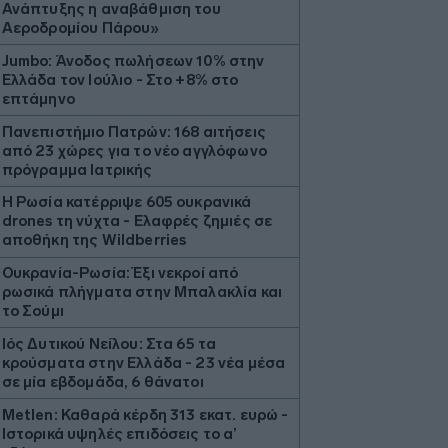
Ανάπτυξης η αναβάθμιση του
Αεροδρομίου Πάρου»
Jumbo: Άνοδος πωλήσεων 10% στην
Ελλάδα τον Ιούλιο - Στο +8% στο
επτάμηνο
Πανεπιστήμιο Πατρών: 168 αιτήσεις
από 23 χώρες για το νέο αγγλόφωνο
πρόγραμμα Ιατρικής
H Ρωσία κατέρριψε 605 ουκρανικά
drones τη νύχτα - Ελαφρές ζημιές σε
αποθήκη της Wildberries
Ουκρανία-Ρωσία: Έξι νεκροί από
ρωσικά πλήγματα στην Μπαλακλία και
το Σούμι
Ιός Δυτικού Νείλου: Στα 65 τα
κρούσματα στην Ελλάδα - 23 νέα μέσα
σε μία εβδομάδα, 6 θάνατοι
Metlen: Καθαρά κέρδη 313 εκατ. ευρώ -
Ιστορικά υψηλές επιδόσεις το α’