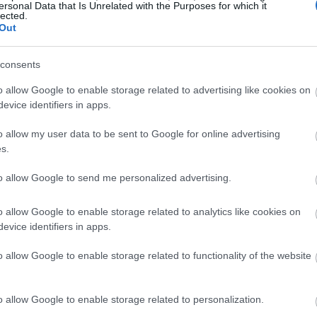
ersonal Data that Is Unrelated with the Purposes for which it
lected.
Out
07:11
consents
o allow Google to enable storage related to advertising like cookies on
07:07
evice identifiers in apps.
o allow my user data to be sent to Google for online advertising
23:52
s.
to allow Google to send me personalized advertising.
23:42
 σε αρκετούς ακόμη ποταμούς, ενώ στην
o allow Google to enable storage related to analytics like cookies on
βάλλεται από λόφους, ποτάμια
evice identifiers in apps.
λημμύρισαν.
o allow Google to enable storage related to functionality of the website
23:30
ανθρώπους μέσα στα νερά μέχρι τη μέση
πομακρύνουν νερά από τα σπίτια τους με
o allow Google to enable storage related to personalization.
23:17