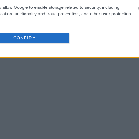
o allow Google to enable storage related to security, including
23:08
cation functionality and fraud prevention, and other user protection.
 μέσα Ιουνίου, όταν άρχισαν οι βροχές του
50. Εκατοντάδες άνθρωποι χάνουν τη ζωή
22:48
ημμυρών και κεραυνών κάθε χρόνο στην
CONFIRM
του μουσώνα, που συνήθως αρχίζει στα
έσα Σεπτεμβρίου.