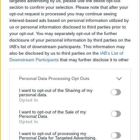
targeted advertising by us, please use the below opt-out
στο Έβερεστ το 2019 ανάγκασε τα μέλη των
section to confirm your selection. Please note that after your
αποστολών να περιμένουν επί ώρες πάνω στο
opt-out request is processed you may continue seeing
interest-based ads based on personal information utilized by
Έβερεστ σε πολύ χαμηλές θερμοκρασίες.
us or personal information disclosed to third parties prior to
Τουλάχιστον τέσσερις από τους 11 θανάτους που
your opt-out. You may separately opt-out of the further
καταγράφηκαν εκείνη τη χρονιά οφείλονταν στον
disclosure of your personal information by third parties on the
υπερπληθυσμό πάνω στο βουνό.
IAB’s list of downstream participants. This information may
also be disclosed by us to third parties on the
IAB’s List of
Downstream Participants
that may further disclose it to other
third parties.
Please note that this website/app uses one or more Google
Personal Data Processing Opt Outs
services and may gather and store information including but
not limited to your visit or usage behaviour. You may click to
I want to opt-out of the Sharing of my
personal data.
grant or deny consent to Google and its third-party tags to
Opted In
use your data for below specified purposes in below Google
consent section.
I want to opt-out of the Sale of my
Personal Data.
Opted In
I want to opt-out of processing my
Personal Data for Targeted Advertising.