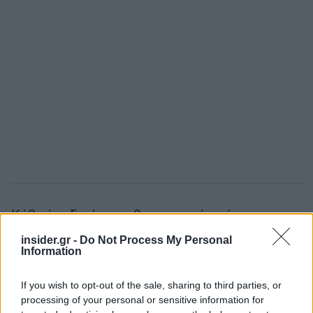
Κάθε άνοιξη, όταν οι θερμοκρασίες είναι πιο
ήπιες και γενικότερα οι άνεμοι ασθενείς, το Νεπάλ
insider.gr -
Do Not Process My Personal
υποδέχεται εκατοντάδες ανθρώπους που
Information
αναζητούν την περιπέτεια στα βουνά του.
If you wish to opt-out of the sale, sharing to third parties, or
processing of your personal or sensitive information for
Ένα πολύ μεγάλο ανθρώπινο «μποτιλιάρισμα»