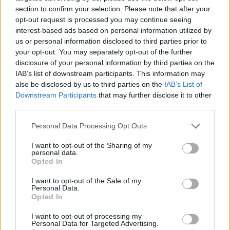
section to confirm your selection. Please note that after your
opt-out request is processed you may continue seeing
Ακολουθήστε το
insider.gr στο Google News
και μάθετε
interest-based ads based on personal information utilized by
πρώτοι όλες τις
ειδήσεις
από την Ελλάδα και τον κόσμο.
us or personal information disclosed to third parties prior to
your opt-out. You may separately opt-out of the further
disclosure of your personal information by third parties on the
IAB’s list of downstream participants. This information may
also be disclosed by us to third parties on the
IAB’s List of
Downstream Participants
that may further disclose it to other
third parties.
Please note that this website/app uses one or more Google
Personal Data Processing Opt Outs
services and may gather and store information including but
not limited to your visit or usage behaviour. You may click to
I want to opt-out of the Sharing of my
personal data.
grant or deny consent to Google and its third-party tags to
Opted In
use your data for below specified purposes in below Google
consent section.
I want to opt-out of the Sale of my
Personal Data.
Opted In
I want to opt-out of processing my
Personal Data for Targeted Advertising.