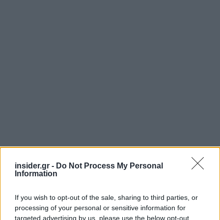
insider.gr -
Do Not Process My Personal
Information
If you wish to opt-out of the sale, sharing to third parties, or
processing of your personal or sensitive information for
Πηγή: ΑΠΕ - ΜΠΕ
targeted advertising by us, please use the below opt-out