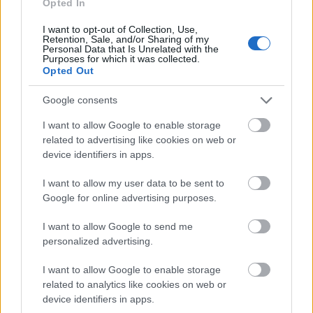
Opted In
Διαβάζονται αυτή τη στιγμή
I want to opt-out of Collection, Use,
Τουρισμός για Όλους: Ανοίγουν οι αιτήσεις για
Retention, Sale, and/or Sharing of my
Personal Data that Is Unrelated with the
voucher έως 600 ευρώ
Purposes for which it was collected.
Opted Out
Μετά τις φορολογικές δηλώσεις έρχονται οι
διασταυρώσεις - Ποιοι κωδικοί ελέγχονται
Google consents
Το βάρος στις αποζημιώσεις - Η πόρτα της
I want to allow Google to enable storage
Δόμνας στον Μακάριο - Τα... depon στο κόμμα
related to advertising like cookies on web or
Καρυστιανού
device identifiers in apps.
I want to allow my user data to be sent to
Google for online advertising purposes.
I want to allow Google to send me
TAGS:
Απεργία
personalized advertising.
ΠΝΟ (Πανελλήνια Ναυτική Ομοσπονδία)
I want to allow Google to enable storage
ΓΣΕΕ
Πλοία
Λιμάνια
related to analytics like cookies on web or
device identifiers in apps.