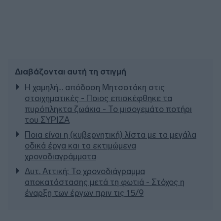
Διαβάζονται αυτή τη στιγμή
Η χαμηλή… απόδοση Μητσοτάκη στις
στοιχηματικές - Ποιος επισκέφθηκε τα
πυρόπληκτα ζωάκια - Το μισογεμάτο ποτήρι
του ΣΥΡΙΖΑ
Ποια είναι η (κυβερνητική) λίστα με τα μεγάλα
οδικά έργα και τα εκτιμώμενα
χρονοδιαγράμματα
Δυτ. Αττική: Το χρονοδιάγραμμα
αποκατάστασης μετά τη φωτιά - Στόχος η
έναρξη των έργων πριν τις 15/9