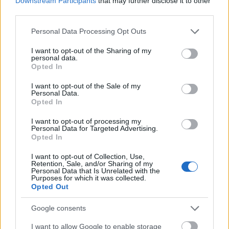
Downstream Participants
that may further disclose it to other
μας να συμμετέχει ως πυλώνας σταθερότητας, με
third parties.
καθοριστικό ρόλο στη διεθνή και περιφερειακή
Please note that this website/app uses one or more Google
Personal Data Processing Opt Outs
ασφάλεια.
services and may gather and store information including but
not limited to your visit or usage behaviour. You may click to
I want to opt-out of the Sharing of my
personal data.
grant or deny consent to Google and its third-party tags to
Με την κίνηση αυτή, η Ελλάδα επιβεβαιώνει
Opted In
use your data for below specified purposes in below Google
έμπρακτα ότι μπορεί να διαδραματίζει
consent section.
I want to opt-out of the Sale of my
πρωταγωνιστικό ρόλο όχι μόνο στη διαμόρφωση
Personal Data.
των νέων γεωπολιτικών ισορροπιών, αλλά και στη
Opted In
δημιουργία των θεσμών που θα στηρίξουν διεθνή
I want to opt-out of processing my
ασφάλεια για τις επόμενες δεκαετίες.
Personal Data for Targeted Advertising.
Opted In
Οι ίδιες πηγές επισημαίνουν: «Όταν
I want to opt-out of Collection, Use,
Retention, Sale, and/or Sharing of my
δημιουργούνται νέοι θεσμοί, η επιλογή είναι απλή:
Personal Data that Is Unrelated with the
Purposes for which it was collected.
είτε κάθεσαι στο τραπέζι όπου λαμβάνονται οι
Opted Out
αποφάσεις, είτε περιμένεις να αποφασίσουν
Google consents
άλλοι για σένα.Η συμμετοχή από την αρχή δίνει
δικαίωμα συνδιαμόρφωσης της στρατηγικής,
I want to allow Google to enable storage