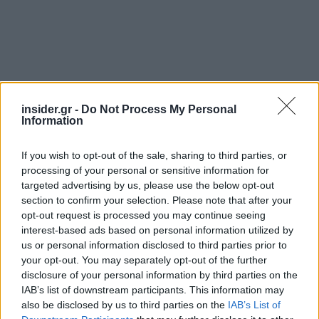
insider.gr -
Do Not Process My Personal
Information
If you wish to opt-out of the sale, sharing to third parties, or
Η συμμετοχή της Ελλάδας ως ιδρυτικού μέλους
processing of your personal or sensitive information for
της DSRB, τονίζουν κυβερνητικές πηγές ότι
targeted advertising by us, please use the below opt-out
αποτελεί μια στρατηγική επιλογή με
section to confirm your selection. Please note that after your
opt-out request is processed you may continue seeing
μακροπρόθεσμο ορίζοντα. Σε μια περίοδο βαθιών
interest-based ads based on personal information utilized by
γεωπολιτικών ανακατατάξεων, η χώρα μας
us or personal information disclosed to third parties prior to
σταθερά τοποθετείται στον πυρήνα της νέας
your opt-out. You may separately opt-out of the further
διεθνούς χρηματοδοτικής αρχιτεκτονικής.
disclosure of your personal information by third parties on the
IAB’s list of downstream participants. This information may
Παράλληλα, η συμμετοχή μας στη DSRB υπηρετεί
also be disclosed by us to third parties on the
IAB’s List of
την σταθερή και διαχρονική επιλογή της χώρας