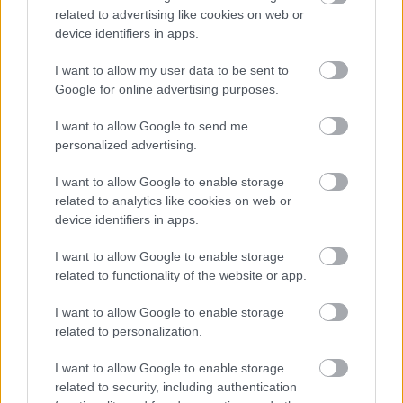
μεγαλύτερη επιρροή στις χρηματοδοτήσεις,
related to advertising like cookies on web or
device identifiers in apps.
πρόσβαση σε πληροφορία και δίκτυα
συνεργασίας. Η συμμετοχή στη Defense and
I want to allow my user data to be sent to
Resilience Bank είναι ψήφος υπέρ της ασφάλειας,
Google for online advertising purposes.
της οικονομικής ανθεκτικότητας και της
I want to allow Google to send me
τεχνολογικής ανταγωνιστικότητας. Σε μια εποχή
personalized advertising.
όπου οι κίνδυνοι δεν γνωρίζουν σύνορα, η χώρα
επιλέγει να βρίσκεται μεταξύ εκείνων που
I want to allow Google to enable storage
σχεδιάζουν τις λύσεις, αντί να περιορίζεται στο
related to analytics like cookies on web or
device identifiers in apps.
να προσαρμόζεται στις αποφάσεις άλλων. Η
συμμετοχή διασφαλίζει μεγαλύτερη επιρροή,
I want to allow Google to enable storage
περισσότερες ευκαιρίες για την εγχώρια
related to functionality of the website or app.
οικονομία και ισχυρότερη προστασία των
I want to allow Google to enable storage
κρίσιμων υποδομών και των πολιτών».
related to personalization.
I want to allow Google to enable storage
related to security, including authentication