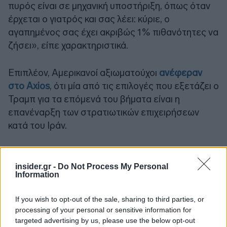
πυρός είναι σε μηχανική υποστήριξη, όπως όταν
έρχεται ο γιατρός και σας λέει: κύριε, ο
αγαπημένος σας έχει ακριβώς 1% πιθανότητες να
ζήσει», είπε χαρακτηριστικά.
Επιπλέον, Αμερικανοί αξιωματούχοι
ανέφεραν
στο Axios
, ότι μία από τις επιλογές που εξετάζει ο
Τραμπ για τα επόμενά του βήματα είναι η
επανέναρξη των στρατιωτικών επιχειρήσεων
κατά του Ιράν.
insider.gr -
Do Not Process My Personal
Information
If you wish to opt-out of the sale, sharing to third parties, or
processing of your personal or sensitive information for
targeted advertising by us, please use the below opt-out