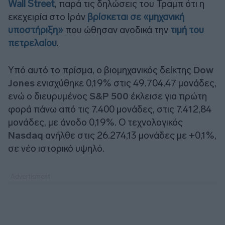
Wall Street
, παρά τις δηλώσεις του Τραμπ ότι η
εκεχειρία στο Ιράν
βρίσκεται σε «μηχανική
υποστήριξη»
που ώθησαν ανοδικά την
τιμή του
πετρελαίου
.
Υπό αυτό το πρίσμα, ο βιομηχανικός δείκτης
Dow
Jones
ενισχύθηκε 0,19% στις 49.704,47 μονάδες,
ενώ ο διευρυμένος
S&P 500
έκλεισε για πρώτη
φορά πάνω από τις 7.400 μονάδες, στις 7.412,84
μονάδες, με άνοδο 0,19%. Ο τεχνολογικός
Nasdaq
ανήλθε στις 26.274,13 μονάδες με +0,1%,
σε νέο ιστορικό υψηλό.