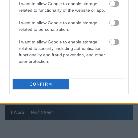
Διαβάζονται αυτή τη στιγμή
I want to allow Google to enable storage
related to functionality of the website or app.
Η γαλάζια «θετική ατζέντα» στο δρόμο για το
2027 - Το παράπονο της Καρυστιανού - Στον
I want to allow Google to enable storage
ΣΥΡΙΖΑ μελετούν Ιστορία
related to personalization.
Πυρόπληκτοι: Τι σημαίνουν τα «πράσινα»,
I want to allow Google to enable storage
«κίτρινα» και «κόκκινα» σπίτια για τις
related to security, including authentication
αποζημιώσεις
functionality and fraud prevention, and other
Ποια είναι η (κυβερνητική) λίστα με τα μεγάλα
user protection.
οδικά έργα και τα εκτιμώμενα
χρονοδιαγράμματα
CONFIRM
TAGS:
Wall Street