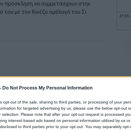
ν πρόσκληση να συμμετάσχουν στην
 του με τον Κινέζο ομόλογό του Σι
21:53
21:40
21:30
21:15
 -
Do Not Process My Personal Information
to opt-out of the sale, sharing to third parties, or processing of your per
21:03
formation for targeted advertising by us, please use the below opt-out s
r selection. Please note that after your opt-out request is processed y
eing interest-based ads based on personal information utilized by us or
20:53
disclosed to third parties prior to your opt-out. You may separately opt-
ίων στελεχών επιχειρήσεων θα