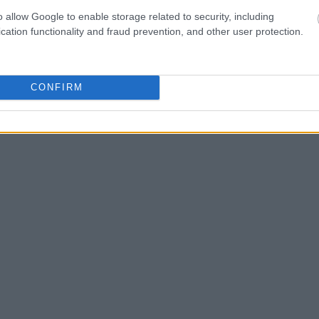
18:34
μπορούσε να φτάσει τα 50 δισ. δολάρια σε
o allow Google to enable storage related to security, including
cation functionality and fraud prevention, and other user protection.
18:32
News
και μάθετε πρώτοι όλες τις
ειδήσεις
από την
CONFIRM
18:19