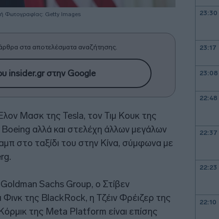
23:30
ή Φωτογραφίας: Getty Images
άρθρα στα αποτελέσματα αναζήτησης.
23:17
υ insider.gr στην Google
23:08
22:48
λον Μασκ της Tesla, τον Τιμ Κουκ της
 Boeing αλλά και στελέχη άλλων μεγάλων
22:37
αμπ στο ταξίδι του στην Κίνα, σύμφωνα με
rg.
22:23
 Goldman Sachs ⁠Group, ο Στίβεν
 Φινκ της BlackRock, η Τζέιν Φρέιζερ της
22:10
Κόρμικ της Meta Platform είναι επίσης