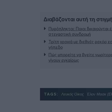
Διαβάζονται αυτή τη στιγμ
Πυρόπληκτοι: Ποιοι δικαιούνται 
στεγαστική συνδρομή
Τρίτη χρονιά με διεθνές ρεκόρ ε
γήπεδο
Πώς μπορείτε να βγείτε νωρίτερα
γίνουν εγκαίρως
TAGS:
Λευκός Οίκος
Έλον Μασκ (El