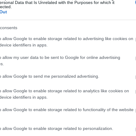
ersonal Data that Is Unrelated with the Purposes for which it
lected.
19:37
Out
consents
19:32
o allow Google to enable storage related to advertising like cookies on
evice identifiers in apps.
19:29
o allow my user data to be sent to Google for online advertising
s.
19:12
to allow Google to send me personalized advertising.
o allow Google to enable storage related to analytics like cookies on
19:02
evice identifiers in apps.
o allow Google to enable storage related to functionality of the website
άζει ο CEO της Nvidia, Τζένσεν Χουάνγκ.
18:47
ήγμα για την Nvidia, η οποία επιδιώκει να
o allow Google to enable storage related to personalization.
τές τεχνητής νοημοσύνης της, μία αγορά