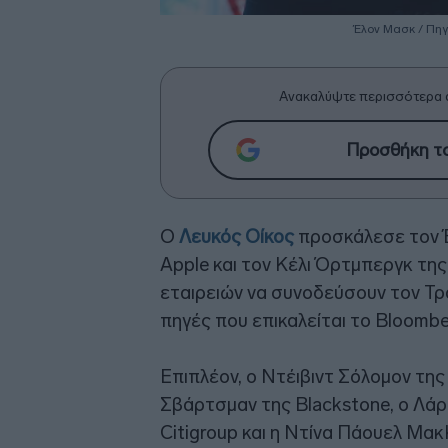
Έλον Μασκ / Πηγ
Ανακαλύψτε περισσότερα 
Προσθήκη το
Ο
Λευκός Οίκος
προσκάλεσε τον Έ
Apple και τον Κέλι Όρτμπεργκ της
εταιρειών να συνοδεύσουν τον Τρ
πηγές που επικαλείται το Bloombe
Επιπλέον, ο Ντέιβιντ Σόλομον της
Σβάρτσμαν της Blackstone, ο Λάρι
Citigroup και η Ντίνα Πάουελ Μακ