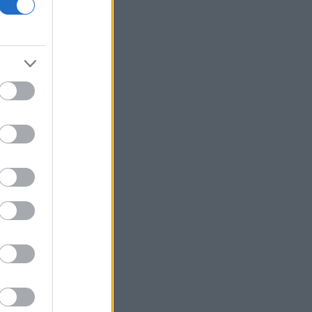
Viohalco: Στα 4,3 δισ. ευρώ ο τζίρος
εξαμήνου, αύξηση 14% - «Άλμα» 62%
στα κέρδη προ φόρων
Fitch: Ο κίνδυνος διόρθωσης στην AI
απειλεί οικονομία και αγορές
Επιφυλακτικό ρεκόρ στις ευρωαγορές
με το βλέμμα στις διαπραγματεύσεις
ΗΠΑ-Ιράν
Τρεις συλλήψεις σε Τρίκαλα, Ανατολική
Αττική και Πρέβεζα για πρόκληση
πυρκαγιάς και παραβάσεις
πυροπροστασίας
Ιράν: Συμφώνησε με το Ομάν για τις
συντεταγμένες της διαδρομής μέσω
των Στενών του Ορμούζ
Flexopack: Από 7 Αυγούστου η
διαπραγμάτευση των 82.400 νέων
μετοχών