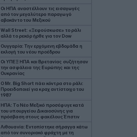
Οι ΗΠΑ αναστέλλουν τις εισαγωγές
από τον μεγαλύτερο παραγωγό
αβοκάντο του Μεξικού
Wall Street: «Ξεφούσκωσε» το ράλι
αλλά το ρεκόρ ήρθε για τον Dow
Ουγγαρία: Την ερχόμενη εβδομάδα η
εκλογή του νέου προέδρου
Οι ΥΠΕΞ ΗΠΑ και Βρετανίας συζήτησαν
την ασφάλεια της Ευρώπης και της
Ουκρανίας
O Mr. Big Short πάει κόντρα στο ράλι:
Προειδοποιεί για κραχ αντίστοιχο του
1987
ΗΠΑ: Το Νέο Μεξικό προσέφυγε κατά
του υπουργείου Δικαιοσύνης για
πρόσβαση στους φακέλους Έπστιν
Λιθουανία: Εντοπίστηκε σήραγγα κάτω
από τον συνοριακό φράχτη με τη