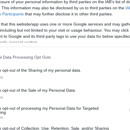
losure of your personal information by third parties on the IAB’s list of
κεψη η οποία, όπως ο ίδιος ελπίζει, θα
. This information may also be disclosed by us to third parties on the
IA
ματικών συμφωνιών με το Πεκίνο.
Participants
that may further disclose it to other third parties.
20:40
 that this website/app uses one or more Google services and may gath
αι οι: Λάρι Καλπ της General Electric, ο
including but not limited to your visit or usage behaviour. You may click 
20:23
 to Google and its third-party tags to use your data for below specifi
κ Ρόμπινς της Cisco, ο Σαντζάι Μεχρότρα
ogle consent section.
τιάνο Άμον της Qualcomm. Τη λίστα
20:15
 της Visa, ο Μάικλ Μίεμπαχ της
l Data Processing Opt Outs
Illumina και ο Τζιμ Άντερσον της Coherent
o opt-out of the Sharing of my personal data.
20:14
In
o opt-out of the Sale of my Personal Data.
20:03
In
to opt-out of processing my Personal Data for Targeted
ing.
In
19:53
o opt-out of Collection, Use, Retention, Sale, and/or Sharing