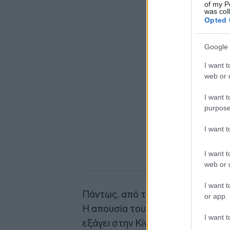
of my P
was col
Opted 
Google 
I want t
web or d
I want t
purpose
I want 
I want t
web or d
I want t
Πάντως, από την αποστολή απουσι
or app.
Η απουσία του θεωρείται πιθανό πλ
I want t
εξάγει στην Κίνα τους επεξεργασ