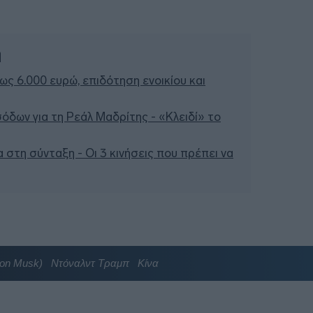
ή
έως 6.000 ευρώ, επιδότηση ενοικίου και
σόδων για τη Ρεάλ Μαδρίτης - «Κλειδί» το
 στη σύνταξη - Οι 3 κινήσεις που πρέπει να
on Musk)
Ντόναλντ Τραμπ
Κίνα