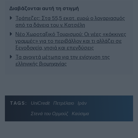
Διαβάζονται αυτή τη στιγμή
Τράπεζες: Στα 55,5 εκατ. ευρώ ο λογαριασμός
από τα δάνεια του ν. Κατσέλη
Νέο Χωροταξικό Τουρισμού: Οι νέες «κόκκινες
γραμμές» για το περιβάλλον και τι αλλάζει σε
ξενοδοχεία, νησιά και επενδύσεις
Τα ανοιχτά μέτωπα για την ενίσχυση της
ελληνικής βιομηχανίας
TAGS:
UniCredit
Πετρέλαιο
Ιράν
Στενά του Ορμούζ
Καύσιμα