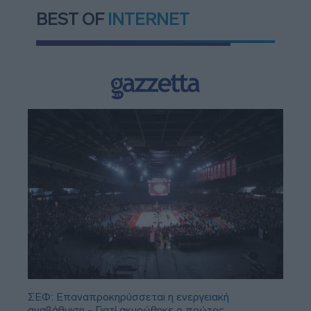
BEST OF
INTERNET
ΣΕΦ: Επαναπροκηρύσσεται η ενεργειακή
αναβάθμιση - Γιατί ακυρώθηκε ο πρώτος