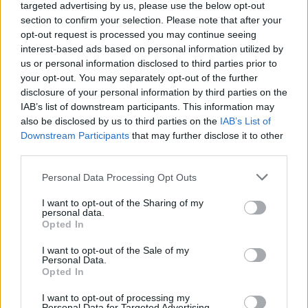
targeted advertising by us, please use the below opt-out
Κόλπου λειτουργούν σημαντικά κάτω από τα
section to confirm your selection. Please note that after your
φυσιολογικά επίπεδα, αλλά η δυνατότητά τους να
opt-out request is processed you may continue seeing
προσαρμοστούν διαφέρει. Το
Ιράκ
και το
interest-based ads based on personal information utilized by
us or personal information disclosed to third parties prior to
Κουβέιτ
είναι ιδιαίτερα εκτεθειμένα, λόγω της
your opt-out. You may separately opt-out of the further
μεγάλης εξάρτησής τους από εξαγωγές που
disclosure of your personal information by third parties on the
διέρχονται από τα Στενά του Ορμούζ και της
IAB’s list of downstream participants. This information may
απουσίας εναλλακτικών διαδρομών μεγάλης
also be disclosed by us to third parties on the
IAB’s List of
Downstream Participants
that may further disclose it to other
κλίμακας. Η
Σαουδική Αραβία
και τα
Ηνωμένα
third parties.
Αραβικά Εμιράτα
διαθέτουν περιορισμένες
δυνατότητες παράκαμψης μέσω αγωγών προς
Please note that this website/app uses one or more Google
Personal Data Processing Opt Outs
services and may gather and store information including but
την Ερυθρά Θάλασσα και τη Φουτζάιρα στον
not limited to your visit or usage behaviour. You may click to
I want to opt-out of the Sharing of my
Κόλπο του Ομάν, γεγονός που μετριάζει, αλλά δεν
personal data.
grant or deny consent to Google and its third-party tags to
Opted In
εξαλείφει, την ευαλωτότητά τους.
use your data for below specified purposes in below Google
consent section.
I want to opt-out of the Sale of my
Personal Data.
Το
Ιράν
, από την άλλη πλευρά, συνεχίζει να
Opted In
παράγει αργό πετρέλαιο, αλλά ουσιαστικά
I want to opt-out of processing my
εμποδίζεται να διαθέσει σημαντικούς όγκους
Personal Data for Targeted Advertising.