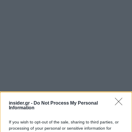
insider.gr -
Do Not Process My Personal
Information
If you wish to opt-out of the sale, sharing to third parties, or
processing of your personal or sensitive information for
Επίσης, έχει σημασία ότι οι εξαγωγείς του