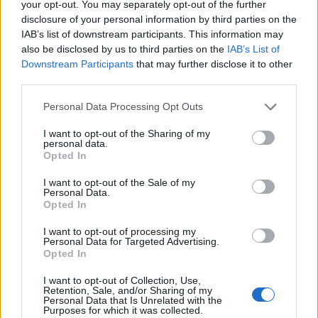
your opt-out. You may separately opt-out of the further
disclosure of your personal information by third parties on the
IAB’s list of downstream participants. This information may
also be disclosed by us to third parties on the
IAB’s List of
Downstream Participants
that may further disclose it to other
third parties.
Please note that this website/app uses one or more Google
Personal Data Processing Opt Outs
services and may gather and store information including but
not limited to your visit or usage behaviour. You may click to
I want to opt-out of the Sharing of my
personal data.
grant or deny consent to Google and its third-party tags to
Opted In
use your data for below specified purposes in below Google
consent section.
I want to opt-out of the Sale of my
Personal Data.
Opted In
Παράλληλα, το Ιράν ζητά πολεμικές
αποζημιώσεις, άρση των κυρώσεων και του
I want to opt-out of processing my
Personal Data for Targeted Advertising.
ναυτικού αποκλεισμού, επανέναρξη των
Opted In
εξαγωγών πετρελαίου και εγγυήσεις ότι δεν θα
I want to opt-out of Collection, Use,
υπάρξουν νέες αμερικανικές επιθέσεις. Η
Retention, Sale, and/or Sharing of my
Τεχεράνη ζητά επίσης τη σταδιακή
Personal Data that Is Unrelated with the
Purposes for which it was collected.