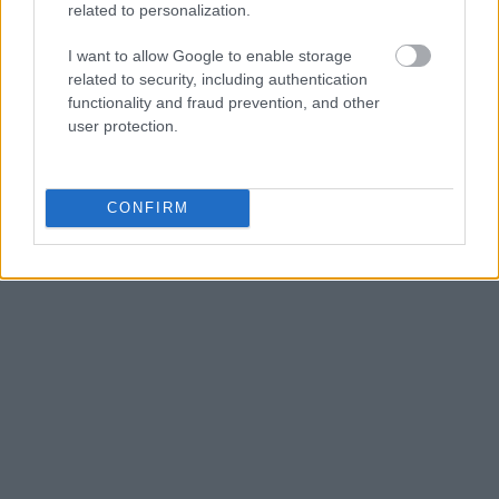
Παρά τις επαφές των τελευταίων ημερών, οι δύο
related to personalization.
πλευρές εξακολουθούν να βρίσκονται μακριά από
συμφωνία, κυρίως ως προς το μέλλον του
I want to allow Google to enable storage
related to security, including authentication
πυρηνικού προγράμματος του Ιράν.
functionality and fraud prevention, and other
user protection.
CONFIRM