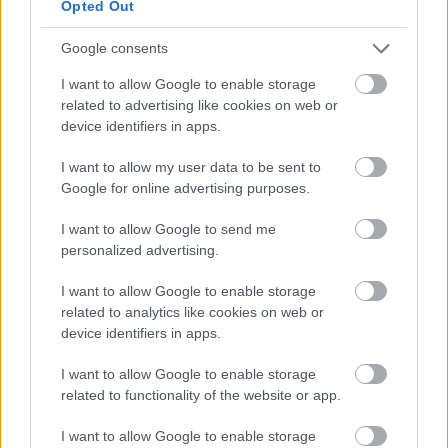
επαναλειτουργία των Στενών του Ορμούζ και την
Opted Out
αποδέσμευση ιρανικών κεφαλαίων που
Google consents
παραμένουν δεσμευμένα στο εξωτερικό.
I want to allow Google to enable storage
related to advertising like cookies on web or
«
Το αίτημά μας είναι θεμιτό
: ζητάμε το τέλος
device identifiers in apps.
του πολέμου, την άρση του αποκλεισμού και της
πειρατείας (των ΗΠΑ) και την αποδέσμευση των
I want to allow my user data to be sent to
ιρανικών κεφαλαίων που έχουν παγώσει
Google for online advertising purposes.
αδικαιολόγητα σε τράπεζες, λόγω των
I want to allow Google to send me
αμερικανικών πιέσεων», δήλωσε ο εκπρόσωπος
personalized advertising.
του υπουργείου Εξωτερικών Εσμαΐλ Μπαγαεΐ. «Η
ασφαλής διέλευση μέσω των Στενών του Ορμούζ
I want to allow Google to enable storage
related to analytics like cookies on web or
και η ασφάλεια στην περιοχή και τον Λίβανο ήταν
device identifiers in apps.
τα άλλα αιτήματα του Ιράν, που θεωρούνται
γενναιόδωρη και υπεύθυνη προσφορά»,
I want to allow Google to enable storage
πρόσθεσε.
related to functionality of the website or app.
I want to allow Google to enable storage