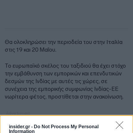
Θα ολοκληρώσει την περιοδεία του στην
Ιταλία
στις 19 και 20 Μαΐου.
Το ευρωπαϊκό σκέλος του ταξιδιού θα έχει στόχο
την εμβάθυνση των εμπορικών και επενδυτικών
δεσμών της Ινδίας με αυτές τις χώρες, σε
συνέχεια της εμπορικής συμφωνίας Ινδίας-ΕΕ
νωρίτερα φέτος, προστίθεται στην ανακοίνωση.
insider.gr -
Do Not Process My Personal
Information