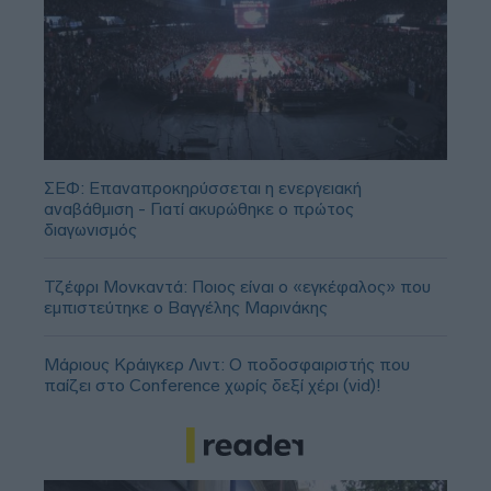
ΣΕΦ: Επαναπροκηρύσσεται η ενεργειακή
αναβάθμιση - Γιατί ακυρώθηκε ο πρώτος
διαγωνισμός
Τζέφρι Μονκαντά: Ποιος είναι ο «εγκέφαλος» που
εμπιστεύτηκε ο Βαγγέλης Μαρινάκης
Μάριους Κράιγκερ Λιντ: Ο ποδοσφαιριστής που
παίζει στο Conference χωρίς δεξί χέρι (vid)!