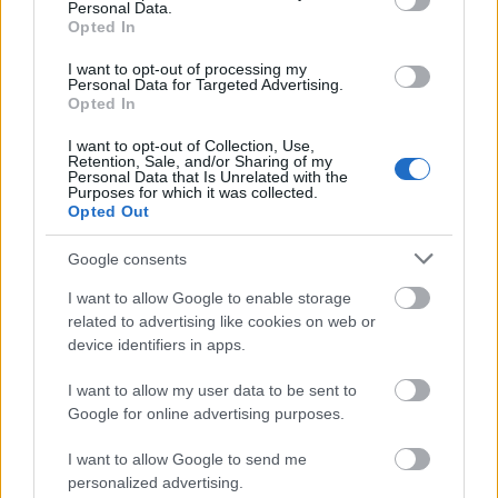
Personal Data.
Opted In
I want to opt-out of processing my
Personal Data for Targeted Advertising.
Opted In
Η Ινδία είναι μια από τις λίγες χώρες της περιοχής
I want to opt-out of Collection, Use,
που δεν αύξησε τις τιμές της βενζίνης και του
Retention, Sale, and/or Sharing of my
Personal Data that Is Unrelated with the
ντίζελ για τους ιδιώτες, ούτε επέβαλε δελτίο στα
Purposes for which it was collected.
Opted Out
καύσιμα. Ωστόσο την Κυριακή, ο Μόντι κάλεσε
τους κατοίκους να μειώσουν την κατανάλωση
Google consents
καυσίμων λόγω των διαταραχών στον εφοδιασμό
I want to allow Google to enable storage
που οφείλονται στον πόλεμο στη Μέση Ανατολή.
related to advertising like cookies on web or
device identifiers in apps.
Οι υψηλότερες τιμές πετρελαίου συνιστούν
I want to allow my user data to be sent to
μεγάλο κίνδυνο για την Ινδία, απειλώντας με
Google for online advertising purposes.
διεύρυνση του ελλείμματος τρεχουσών
συναλλαγών της χώρας, επιβράδυνση της
I want to allow Google to send me
ανάπτυξης και αύξηση του πληθωρισμού.
personalized advertising.