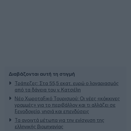
Διαβάζονται αυτή τη στιγμή
Τράπεζες: Στα 55,5 εκατ. ευρώ ο λογαριασμός
από τα δάνεια του ν. Κατσέλη
Νέο Χωροταξικό Τουρισμού: Οι νέες «κόκκινες
γραμμές» για το περιβάλλον και τι αλλάζει σε
ξενοδοχεία, νησιά και επενδύσεις
Τα ανοιχτά μέτωπα για την ενίσχυση της
ελληνικής βιομηχανίας