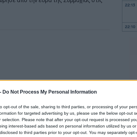
ώρησε από την έδρα της Συμμαχίας στις
22:13
22:10
22:00
21:52
21:46
 -
Do Not Process My Personal Information
21:39
to opt-out of the sale, sharing to third parties, or processing of your per
formation for targeted advertising by us, please use the below opt-out s
r selection. Please note that after your opt-out request is processed y
λωματίας θα συναντούσε τους ομολόγους
21:27
eing interest-based ads based on personal information utilized by us or
πρόσφατη ένδειξη της εμβάθυνσης των
disclosed to third parties prior to your opt-out. You may separately opt-