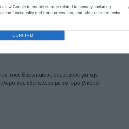
18:56
o allow Google to enable storage related to security, including
cation functionality and fraud prevention, and other user protection.
μαχία», δήλωσε. «Είναι φυσικό τα κράτη
εις, αλλά η ανθεκτικότητα του οργανισμού
CONFIRM
άνουμε δύσκολες συζητήσεις και ότι
εις αποφασισμένοι να υπερασπιστούμε τη
σε τους Ευρωπαίους συμμάχους για την
όλεμο που εξαπέλυσε με το Ισραήλ κατά