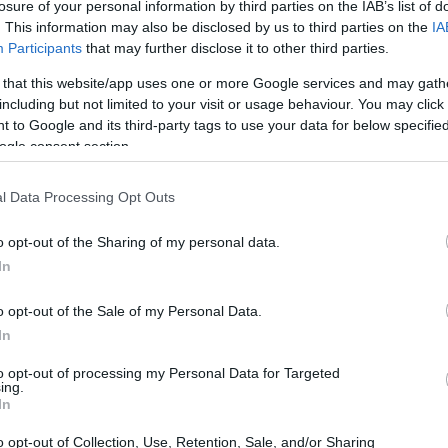
που ο Ντόναλντ Τραμπ δεν σταματά να
losure of your personal information by third parties on the IAB’s list of
. This information may also be disclosed by us to third parties on the
IA
21:11
 συμπεριλαμβανομένης της οικονομικής.
Participants
that may further disclose it to other third parties.
 that this website/app uses one or more Google services and may gath
ική θέση στις προσπάθειες του Καναδά να
21:01
including but not limited to your visit or usage behaviour. You may click 
 συναλλαγές και θα συνεχίσουμε να
 to Google and its third-party tags to use your data for below specifi
ύ, να αναπτύσσουμε εμπορικές σχέσεις
ogle consent section.
20:42
επόμενα έξι χρόνια, τον όγκο του
l Data Processing Opt Outs
ε.
20:32
o opt-out of the Sharing of my personal data.
In
20:19
o opt-out of the Sale of my Personal Data.
In
20:11
to opt-out of processing my Personal Data for Targeted
ing.
In
20:00
o opt-out of Collection, Use, Retention, Sale, and/or Sharing