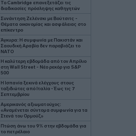
Το Cambridge επανεξετάζει τις
διαδικασίες πρόσληψης καθηγητών
Συνάντηση Ζελένσκι με Βούτσιτς -
Θέματα οικονομίας και ασφάλειας στο
επίκεντρο
Άγκυρα: Η συμφωνία με Πακιστάν και
Σαουδική Αραβία δεν παραβιάζει το
ΝΑΤΟ
Η καλύτερη εβδομάδα από τον Απρίλιο
στη Wall Street - Νέο ρεκόρ για S&P
500
Η Ισπανία ξεκινά ελέγχους στους
ταξιδιώτες από Ιταλία - Έως τις 7
Σεπτεμβρίου
Αμερικανός αξιωματούχος:
«Αναμένεται σύντομα συμφωνία για τα
Στενά του Ορμούζ»
Πτώση άνω του 9% στην εβδομάδα για
το πετρέλαιο