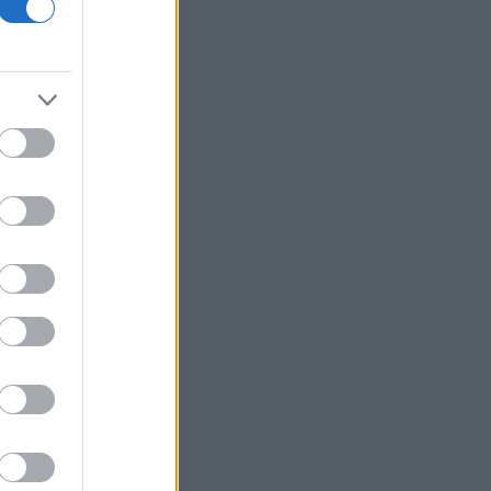
οικονομίας και οι κίνδυνοι της
επενδυτικής έκρηξης
ΕΛ.Α.Σ: «Η απροκάλυπτη ώσμωση
δικαστικής αρχής και εκτελεστικής
εξουσίας εκθέτει τη χώρα διεθνώς»
Δικαστικό μπλόκο στην αίθουσα χορού
του Τραμπ στο Λευκό Οίκο
Μπάρκιν (Fed): «Τα στοιχεία για την
αγορά εργασίας συμβαδίζουν με τις
πρόσφατες τάσεις»
Καταβλήθηκαν 33,58 εκατ. ευρώ σε
67.746 δικαιούχους για την αγορά
λιπασμάτων
Ευρωαγορές: Η καλύτερη εβδομάδα
από τα τέλη Ιουνίου - Σε νέα υψηλά ο
Stoxx 600
Κορυφώνεται η έξοδος των εκδρομέων
- Στο 100% η πληρότητα σε πολλά
δρομολόγια για Κυκλάδες