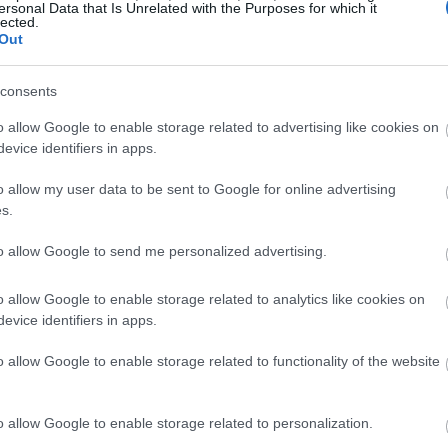
ersonal Data that Is Unrelated with the Purposes for which it
lected.
Out
19:45
consents
19:37
o allow Google to enable storage related to advertising like cookies on
evice identifiers in apps.
19:27
o allow my user data to be sent to Google for online advertising
s.
19:15
to allow Google to send me personalized advertising.
o allow Google to enable storage related to analytics like cookies on
19:10
evice identifiers in apps.
κε επίσης με τον Γενικό Γραμματέα του
o allow Google to enable storage related to functionality of the website
ιδέα σύμφωνα με την οποία ο Ντόναλντ
19:06
μοιραίο πλήγμα στην αμυντική συμμαχία,
o allow Google to enable storage related to personalization.