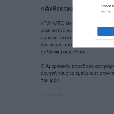
I want t
«Ανθεκτική Συμμαχία»
authenti
«ΤΟ ΝΑΤΟ είναι μια ανθεκτική συμ
μέλη να έχουν αποκλίνουσες απόψ
σημαίνει ότι συνεδριάζουμε, ότι κ
βγαίνουμε από αυτές τις συζητήσ
συλλογική ασφάλεια».
Ο Αμερικανός πρόεδρος κατηγόρη
άρνησή τους να εμπλακούν στον π
του Ιράν.