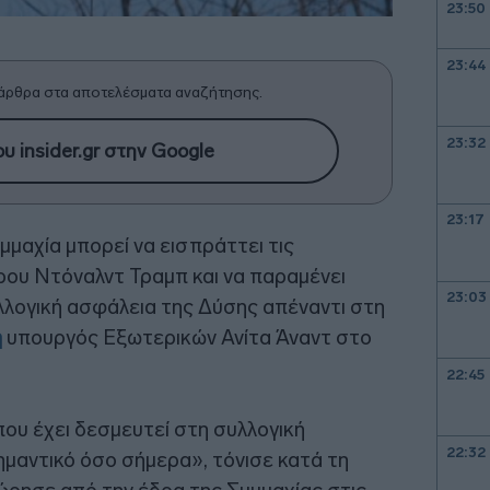
23:50
23:44
άρθρα στα αποτελέσματα αναζήτησης.
23:32
υ insider.gr στην Google
23:17
μαχία μπορεί να εισπράττει τις
ρου Ντόναλντ Τραμπ και να παραμένει
23:03
υλλογική ασφάλεια της Δύσης απέναντι στη
ή
υπουργός Εξωτερικών Ανίτα Άναντ στο
22:45
ου έχει δεσμευτεί στη συλλογική
22:32
μαντικό όσο σήμερα», τόνισε κατά τη