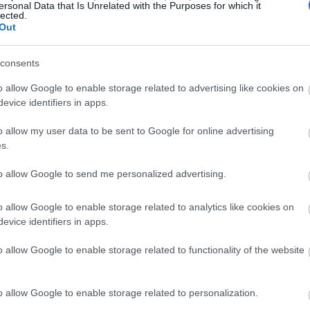
ersonal Data that Is Unrelated with the Purposes for which it
lected.
12:43
Out
consents
12:23
o allow Google to enable storage related to advertising like cookies on
evice identifiers in apps.
ν πρόβλεψή της ενώ η
ABN Amro
δήλωσε
12:16
o allow my user data to be sent to Google for online advertising
δυναμωθεί ελαφρώς τους επόμενους μήνες,
s.
12:03
ι τα επιτόκια της Fed.
to allow Google to send me personalized advertising.
περνά τα 115 δολάρια το βαρέλι
και το Ιράν
o allow Google to enable storage related to analytics like cookies on
μεγάλο βαθμό κλειστά, οι traders στην
evice identifiers in apps.
11:46
την κρίση του
2022
, όταν η εισβολή της
o allow Google to enable storage related to functionality of the website
 ευρωαγορές και ενίσχυσε το δολάριο.
11:39
o allow Google to enable storage related to personalization.
ου ρόλου τους ως μεγάλος παραγωγός