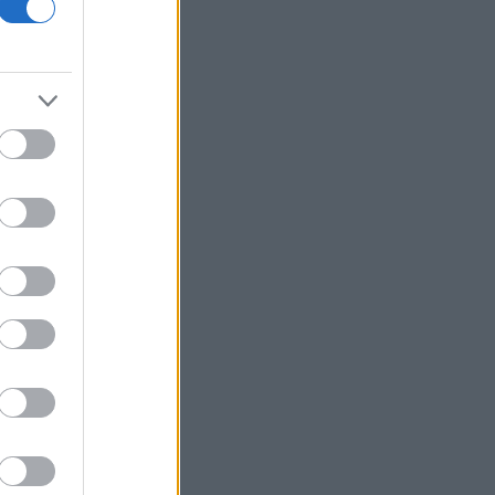
Situational Awareness: Συρροή
επενδυτών παρότι το hedge fund
βρέθηκε στα όρια της κατάρρευσης
ΙΣΑ: Ζητά άμεση αναστολή της
υποχρεωτικής καταχώρισης
αποτελεσμάτων στο Ψηφιακό
Αποθετήριο
Η ακραία ζέστη δημιουργεί μια νέα
κλιματική πραγματικότητα
BP: Μια πώληση της καθιστά
Αμερικανό επενδυτή τον δεύτερο
μεγαλύτερο διυλιστή πετρελαίου της
Γερμανίας
Με ταχείς ρυθμούς οι διαδικασίες
αποκατάστασης μετά την πυρκαγιά
στη Δυτική Αττική
Συνεδρίαση της Επιτροπής Εκτίμησης
Κινδύνου για τους ισχυρούς ανέμους
και τις υψηλές θερμοκρασίες