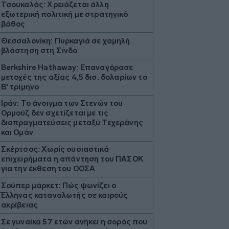
Τσουκαλάς: Xρειάζεται άλλη
εξωτερική πολιτική με στρατηγικό
βάθος
Θεσσαλονίκη: Πυρκαγιά σε χαμηλή
βλάστηση στη Σίνδο
Berkshire Hathaway: Επαναγόρασε
μετοχές της αξίας 4,5 δισ. δολαρίων το
Β' τρίμηνο
Ιράν: Το άνοιγμα των Στενών του
Ορμούζ δεν σχετίζεται με τις
διαπραγματεύσεις μεταξύ Τεχεράνης
και Ομάν
Σκέρτσος: Χωρίς ουσιαστικά
επιχειρήματα η απάντηση του ΠΑΣΟΚ
για την έκθεση του ΟΟΣΑ
Σούπερ μάρκετ: Πώς ψωνίζει ο
Έλληνας καταναλωτής σε καιρούς
ακρίβειας
Σε γυναίκα 57 ετών ανήκει η σορός που