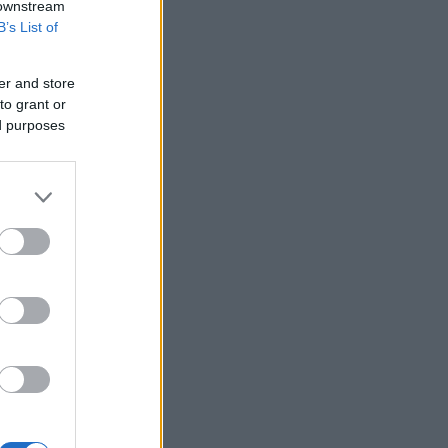
 downstream
Χαρδαλιάς: Δεν θα επιτρέψουμε
B’s List of
καμμία ανεμογεννήτρια στις
αναδασωτέες και πυρόπληκτες
περιοχές της Αττικής
er and store
Ιταλία: Όλες οι πόλεις στο υψηλότερο
to grant or
επίπεδο προειδοποίησης για καύσωνα
ed purposes
Ρωσία: Πυρκαγιά σε διυλιστήριο
πετρελαίου της περιφέρειας
Κρασνοντάρ ύστερα από ουκρανική
επίθεση με drones
Κορυφώνεται η έξοδος του Αυγούστου
Τουρνάς: Το ΠΣ αντιμετώπισε
πρωτοφανείς ακραίες συνθήκες
Ισραηλινά ΜΜΕ: Σε κρίσιμη κατάσταση
η υγεία του Μοτζταμπά Χαμενεΐ -
Σύντομα μπορεί να είναι νεκρός
Marfin: Επιμένει ο δικηγόρος της
46χρονης για την ταυτοποίηση - «Η
ίδια εξέταση είχε γίνει και το 2022»