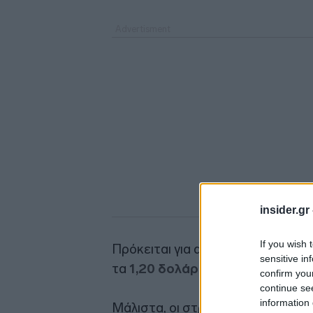
insider.gr
If you wish 
Πρόκειται για απότομη αντιστροφ
sensitive in
τα
1,20 δολάρια
στο ισχυρότερο 
confirm you
continue se
information 
Μάλιστα, οι στρατηγικοί αναλυτές