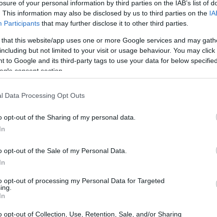
losure of your personal information by third parties on the IAB’s list of
13:56
 το ευρώ θα
διολισθήσει
έως και στα 1,13
. This information may also be disclosed by us to third parties on the
IA
Participants
that may further disclose it to other third parties.
 that this website/app uses one or more Google services and may gath
13:42
including but not limited to your visit or usage behaviour. You may click 
 to Google and its third-party tags to use your data for below specifi
ogle consent section.
13:35
l Data Processing Opt Outs
o opt-out of the Sharing of my personal data.
13:17
In
13:13
o opt-out of the Sale of my Personal Data.
13:01
In
to opt-out of processing my Personal Data for Targeted
ing.
12:50
In
o opt-out of Collection, Use, Retention, Sale, and/or Sharing