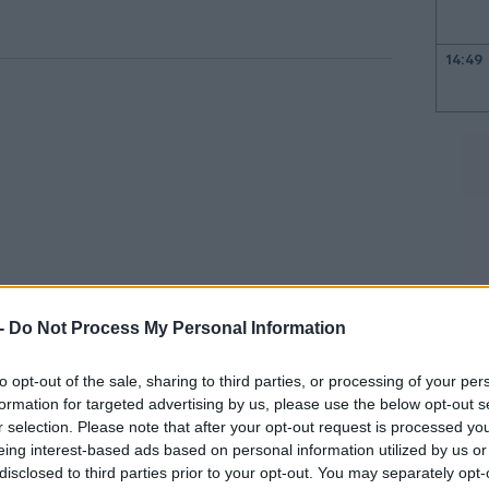
14:49
14:42
14:34
14:21
 -
Do Not Process My Personal Information
to opt-out of the sale, sharing to third parties, or processing of your per
ή από τα τέλη Ιανουαρίου, όταν ξεπέρασε
14:17
formation for targeted advertising by us, please use the below opt-out s
επίπεδο εδώ και
σχεδόν πέντε χρόνια
.
r selection. Please note that after your opt-out request is processed y
14:06
eing interest-based ads based on personal information utilized by us or
disclosed to third parties prior to your opt-out. You may separately opt-
 της Morgan Stanley, με επικεφαλής τον