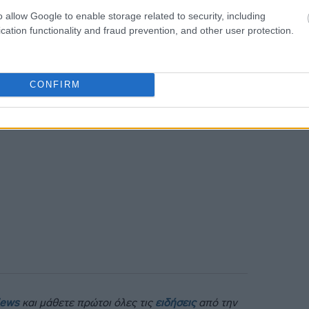
 για άλλη μια φορά αναζωπύρωση των
11:22
o allow Google to enable storage related to security, including
εται στην ενέργεια και την εξασθένηση
cation functionality and fraud prevention, and other user protection.
11:03
CONFIRM
News
και μάθετε πρώτοι όλες τις
ειδήσεις
από την