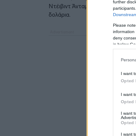
further disc
Ντέιβιντ Άνταμς, προβλέπουν ότι
participants
δολάρια.
Downstream 
Please note
information 
deny consent
in below Go
Persona
I want t
Opted 
I want t
Opted 
I want 
Advertis
Opted 
I want t