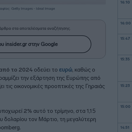
16:10
φίας: Getty Images - Ideal Image
16:00
άρθρα στα αποτελέσματα αναζήτησης.
15:47
υ insider.gr στην Google
15:35
 από το 2024
οδεύει το
ευρώ
, καθώς ο
αμμίζει την εξάρτηση της Ευρώπης από
ζει τις οικονομικές προοπτικές της Γηραιάς
15:23
15:00
 υποχωρεί
2%
αυτό το τρίμηνο, στα 1,15
υ δολαρίου τον Μάρτιο, τη μεγαλύτερη
oomberg.
14:51