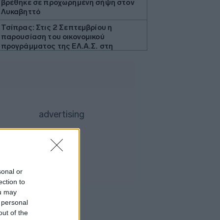
βρέθηκε σε προχωρημένη σήψη στον
Λυκαβηττό
Τσίπρας: Στις 2 Σεπτεμβρίου η
παρουσίαση του οικονομικού
προγράμματος της ΕΛ.Α.Σ. στη
Θεσσαλονίκη
ΗΠΑ: Η Γερουσία ενέκρινε
βραχυπρόθεσμη χρηματοδότηση της
ομοσπονδιακής κυβέρνησης - Αγνόησε
τον Τραμπ για το Ιράν
ΓΓΠΠ: Red Code την Κυριακή σε
αρκετές περιοχές της χώρας
ΗΠΑ: Η Ουάσινγκτον θα προσφέρει
βοήθεια 1 δισ. δολαρίων στη νέα
κυβέρνηση της Κολομβίας
sonal or
Τουρκία: Περιορίζει την εμπορική
ection to
ναυσιπλοΐα προς τη Μαύρη Θάλασσα
ou may
Ρωσία: Έπληξε φορτηγό πλοίο με όπλα
 personal
για την Ουκρανία ανοιχτά της Οδησσού
out of the