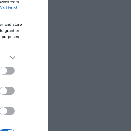
 downstream
Υεμένη: Επίθεση των Χούθι σε
B’s List of
κυβερνητικές δυνάμεις - Τουλάχιστον
58 νεκροί
er and store
Fars: Το Ιράν εξετάζει νομοσχέδιο για
to grant or
απαγόρευση διέλευσης πλοίων από
ed purposes
ΗΠΑ και Ισραήλ από το Ορμούζ
Επένδυση 6,3 δισ. δολαρίων από ΗΑΕ
για data center τεχνητής νοημοσύνης
στην Ιαπωνία
Οπλισμένα τουρκικά F-16
πραγματοποίησαν 10 παραβάσεις και
17 παραβιάσεις στο Αιγαίο
Ο Ζελένσκι θα επισκεφθεί τη Σερβία
για πρώτη φορά από την έναρξη του
πολέμου
Ξεκινούν τα δοκιμαστικά δρομολόγια
της επέκτασης του Μετρό
Θεσσαλονίκης προς την Καλαμαριά
Ο ΟΤΕ στους δείκτες FTSE4Good για