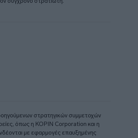
ον σύγχρονο στρατιώτη.
προηγούμενων στρατηγικών συμμετοχών
είες, όπως η KOPIN Corporation και η
υνδέονται με εφαρμογές επαυξημένης