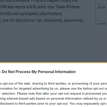
ρα την Ελλάδα
. Η νέα εταιρική δομή θα
ON και κατά 40% από την Twin Prime
21:52
άπτυξη και εμπορική αξιοποίηση
ια τα προϊόντα της ελληνικής αμυντικής
21:37
21:15
21:03
20:55
 -
Do Not Process My Personal Information
20:41
to opt-out of the sale, sharing to third parties, or processing of your per
formation for targeted advertising by us, please use the below opt-out s
r selection. Please note that after your opt-out request is processed y
eing interest-based ads based on personal information utilized by us or
20:38
disclosed to third parties prior to your opt-out. You may separately opt-