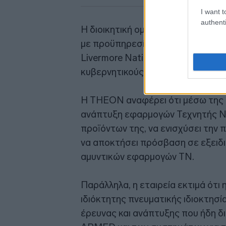
I want t
authenti
Η διοικητική ομάδα της Twin Prim
με προϋπηρεσία σε οργανισμούς ό
Livermore National Laboratory, το
κυβερνητικούς και στρατιωτικούς
Η THEON αναφέρει ότι μέσω της σ
ανάπτυξη εφαρμογών Τεχνητής Ν
προϊόντων της, να ενισχύσει την 
να αποκτήσει πρόσβαση σε εξειδ
αμυντικών εφαρμογών ΤΝ.
Παράλληλα, η εταιρεία εκτιμά ότι 
ιδιόκτητης πνευματικής ιδιοκτησία
έρευνας και ανάπτυξης που ήδη δ