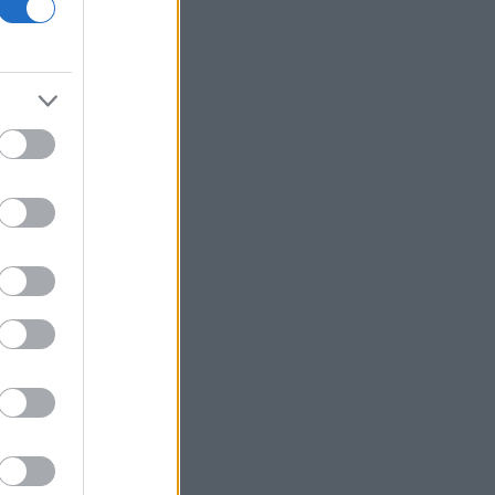
18η συνεχόμενη χρονιά
Νέος γύρος χρηματοδότησης 8 δισ.
δολαρίων για τη DeepSeek
Βρεττού (Credia): Πιστωτική επέκταση
άνω των 1,3 δισ. ευρώ φέτος -
Επιταχύνει την ανάπτυξη, μεταθέτει
το μέρισμα
Στα πράσινα οι ευρωαγορές - Νέο
ενδοσυνεδριακό ρεκόρ για τον Stoxx
Πυρκαγιές: 325 αυτοψίες στις
πληγείσες περιοχές - 118 «κόκκινα»
κτίρια σε Δυτ. Αττική και Ρέθυμνο
Σε εξέλιξη πυρκαγιές σε Σκύρο και
Φάρσαλα
ΑΔΜΗΕ: Διατηρεί την τεχνική ηγεσία
κατά την κατασκευή του Great Sea
Interconnector