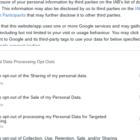
losure of your personal information by third parties on the IAB’s list of
20:33
. This information may also be disclosed by us to third parties on the
IA
νεργασία εντάσσεται στη στρατηγική
Participants
that may further disclose it to other third parties.
ο όμιλος επιδιώκει να ενσωματώσει
 that this website/app uses one or more Google services and may gath
ς στο σύνολο των ηλεκτροοπτικών και
20:20
including but not limited to your visit or usage behaviour. You may click 
ύσσει.
 to Google and its third-party tags to use your data for below specifi
ogle consent section.
20:12
ις Ηνωμένες Πολιτείες και
l Data Processing Opt Outs
η μοντέλων Τεχνητής Νοημοσύνης που
να αναλύουν δεδομένα από πολλαπλούς
20:12
o opt-out of the Sharing of my personal data.
ήριξη επιχειρησιακών αποφάσεων σε
In
ίσκεται στη φάση ολοκλήρωσης γύρου
19:56
o opt-out of the Sale of my Personal Data.
d), με επικεφαλής το επενδυτικό σχήμα
In
 τεχνολογικές και αμυντικές νεοφυείς
to opt-out of processing my Personal Data for Targeted
19:55
ing.
In
o opt-out of Collection, Use, Retention, Sale, and/or Sharing
19:47