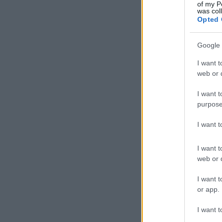
of my P
was col
Opted 
Google 
I want t
web or d
I want t
purpose
I want 
I want t
web or d
I want t
or app.
I want t