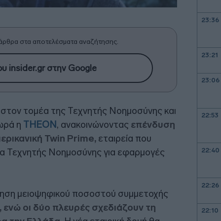
23:36
άρθρα στα αποτελέσματα αναζήτησης.
23:21
υ insider.gr στην Google
23:06
 στον τομέα της Τεχνητής Νοημοσύνης και
22:53
ωρά η
THEON
, ανακοινώνοντας
επένδυση
ερικανική Twin Prime,
εταιρεία που
22:40
λα Τεχνητής Νοημοσύνης για εφαρμογές
22:26
τηση μειοψηφικού ποσοστού συμμετοχής
 ενώ οι δύο πλευρές σχεδιάζουν τη
22:10