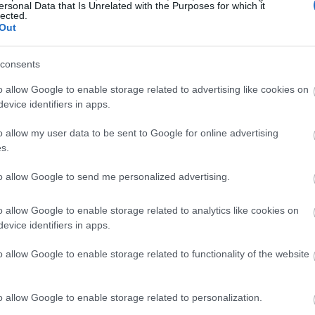
ersonal Data that Is Unrelated with the Purposes for which it
lected.
Out
19:35
consents
19:22
o allow Google to enable storage related to advertising like cookies on
evice identifiers in apps.
o allow my user data to be sent to Google for online advertising
19:14
s.
19:12
to allow Google to send me personalized advertising.
o allow Google to enable storage related to analytics like cookies on
18:54
evice identifiers in apps.
o allow Google to enable storage related to functionality of the website
18:49
o allow Google to enable storage related to personalization.