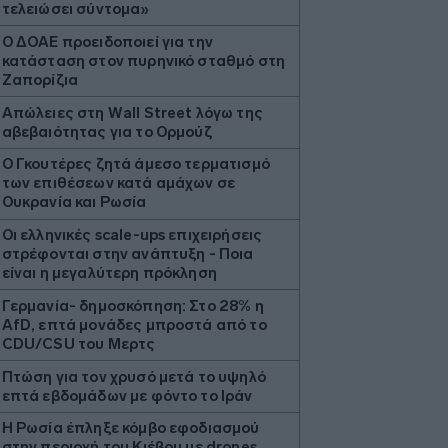
τελειώσει σύντομα»
Ο ΔΟΑΕ προειδοποιεί για την
κατάσταση στον πυρηνικό σταθμό στη
Ζαπορίζια
Απώλειες στη Wall Street λόγω της
αβεβαιότητας για το Ορμούζ
Ο Γκουτέρες ζητά άμεσο τερματισμό
των επιθέσεων κατά αμάχων σε
Ουκρανία και Ρωσία
Οι ελληνικές scale-ups επιχειρήσεις
στρέφονται στην ανάπτυξη - Ποια
είναι η μεγαλύτερη πρόκληση
Γερμανία- δημοσκόπηση: Στο 28% η
AfD, επτά μονάδες μπροστά από το
CDU/CSU του Μερτς
Πτώση για τον χρυσό μετά το υψηλό
επτά εβδομάδων με φόντο το Ιράν
Η Ρωσία έπληξε κόμβο εφοδιασμού
στην περιοχή του Κιέβου με drones