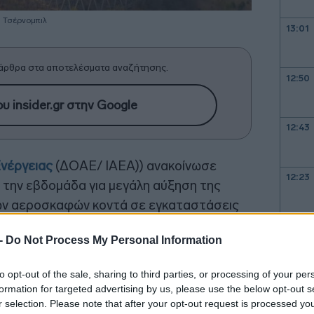
Τσέρνομπιλ
13:01
άρθρα στα αποτελέσματα αναζήτησης.
12:50
υ insider.gr στην Google
12:43
νέργειας
(ΔΟΑΕ/ ΙΑΕΑ)) ανακοίνωσε
12:23
 την εβδομάδα για μεγάλη αύξηση της
ν αεροσκαφών κοντά σε εγκαταστάσεις
ς, με
περισσότερα από 160 μη
 -
Do Not Process My Personal Information
12:16
es)
να έχουν καταγραφεί να πετούν στις
ας Ουκρανίας που βρίσκονται οι
πυρηνικοί
to opt-out of the sale, sharing to third parties, or processing of your per
12:03
formation for targeted advertising by us, please use the below opt-out s
r selection. Please note that after your opt-out request is processed y