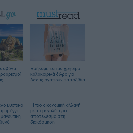
ΟΣΔΕ: Ευρωπαϊκή έγκριση, εγχώριο
στρες τεστ
Τα ανοιχτά μέτωπα για την ενίσχυση
της ελληνικής βιομηχανίας
Νέο Χωροταξικό Τουρισμού: Οι νέες
«κόκκινες γραμμές» για το περιβάλλον
και τι αλλάζει σε ξενοδοχεία, νησιά και
επενδύσεις
ισαβόνα:
Βρήκαμε τα πιο χρήσιμα
προορισμοί
καλοκαιρινά δώρα για
ας
όσους αγαπούν τα ταξίδια
ένο μυστικό
Η πιο οικονομική αλλαγή
 φαράγγι
με το μεγαλύτερο
 μαγευτική
αποτέλεσμα στη
ιβυκό
διακόσμηση