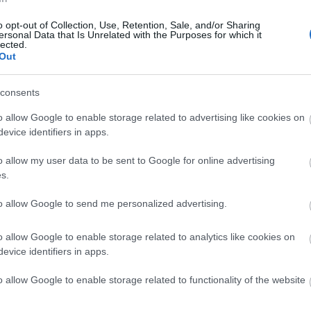
10:38
o opt-out of Collection, Use, Retention, Sale, and/or Sharing
News
και μάθετε πρώτοι όλες τις
ειδήσεις
από την
ersonal Data that Is Unrelated with the Purposes for which it
lected.
Out
10:31
consents
o allow Google to enable storage related to advertising like cookies on
10:21
evice identifiers in apps.
o allow my user data to be sent to Google for online advertising
10:14
s.
to allow Google to send me personalized advertising.
09:54
o allow Google to enable storage related to analytics like cookies on
evice identifiers in apps.
09:45
o allow Google to enable storage related to functionality of the website