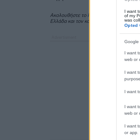
I want t
Ακολουθήστε το
insider.gr στο Google 
of my P
was col
Ελλάδα και τον κόσμο.
Opted 
Google 
I want t
web or d
I want t
purpose
I want 
I want t
web or d
I want t
or app.