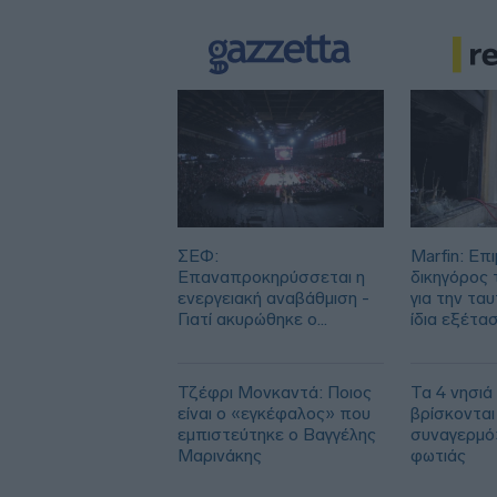
ΣΕΦ:
Marfin: Επι
Επαναπροκηρύσσεται η
δικηγόρος 
ενεργειακή αναβάθμιση -
για την τα
Γιατί ακυρώθηκε ο
ίδια εξέταση
πρώτος διαγωνισμός
το 2022»
Τζέφρι Μονκαντά: Ποιος
Τα 4 νησιά
είναι ο «εγκέφαλος» που
βρίσκονται
εμπιστεύτηκε ο Βαγγέλης
συναγερμό
Μαρινάκης
φωτιάς