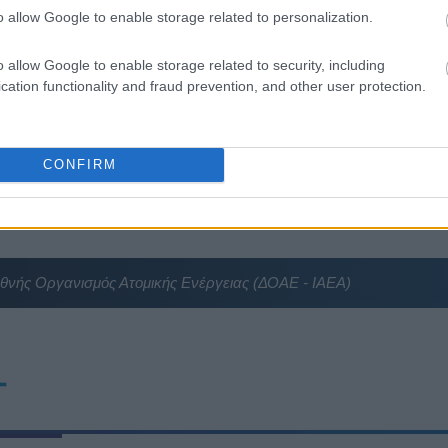
o allow Google to enable storage related to personalization.
ή
09:21
 λογαριασμός από τα δάνεια του ν. Κατσέλη
o allow Google to enable storage related to security, including
cation functionality and fraud prevention, and other user protection.
έες «κόκκινες γραμμές» για το περιβάλλον
σιά και επενδύσεις
09:08
υση της ελληνικής βιομηχανίας
CONFIRM
09:00
08:50
εθνής Οργανισμός Ατομικής Ενέργειας (ΔΟΑΕ - IAEA)
08:36
T
08:31