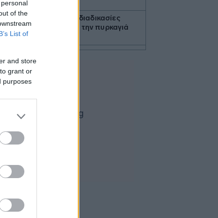
Γερμανίας
 personal
out of the
Με ταχείς ρυθμούς οι διαδικασίες
 downstream
αποκατάστασης μετά την πυρκαγιά
B’s List of
στη Δυτική Αττική
Συνεδρίαση της Επιτροπής Εκτίμησης
er and store
Κινδύνου για τους ισχυρούς ανέμους
και τις υψηλές θερμοκρασίες
to grant or
ed purposes
Fed: Ο διχασμός για τις αυξήσεις
επιτοκίων βαθαίνει
5G παντού, 6G στον ορίζοντα: Πού
βρίσκεται η Ελλάδα στη μεγάλη
τεχνολογική μετάβαση
Η fintech εταιρεία AI Financial που
συνδέεται με τον Τραμπ πουλά τη
θυγατρική της στην Prime Delta
Ζελένσκι: Ευχαρίστησε την
αμερικανική Γερουσία για την
υιοθέτηση ν/σ που προβλέπει την
επιβολή σημαντικών κυρώσεων στη