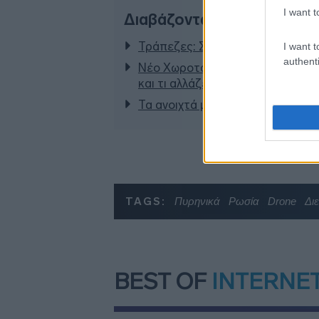
I want t
Διαβάζονται αυτή τη στιγμ
Τράπεζες: Στα 55,5 εκατ. ευρώ ο
I want t
authenti
Νέο Χωροταξικό Τουρισμού: Οι ν
και τι αλλάζει σε ξενοδοχεία, νη
Τα ανοιχτά μέτωπα για την ενίσχ
TAGS:
Πυρηνικά
Ρωσία
Drone
Δι
BEST OF
INTERNE