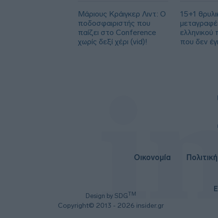
Μάριους Κράιγκερ Λιντ: Ο
15+1 θρυλι
ποδοσφαιριστής που
μεταγραφέ
παίζει στο Conference
ελληνικού
χωρίς δεξί χέρι (vid)!
που δεν έγ
Οικονομία
Πολιτική
Ε
TM
Design by SDG
Copyright© 2013 - 2026 insider.gr