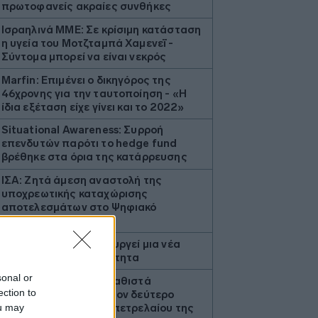
πρωτοφανείς ακραίες συνθήκες
Ισραηλινά ΜΜΕ: Σε κρίσιμη κατάσταση
η υγεία του Μοτζταμπά Χαμενεΐ -
Σύντομα μπορεί να είναι νεκρός
Marfin: Επιμένει ο δικηγόρος της
46χρονης για την ταυτοποίηση - «Η
ίδια εξέταση είχε γίνει και το 2022»
Situational Awareness: Συρροή
επενδυτών παρότι το hedge fund
βρέθηκε στα όρια της κατάρρευσης
ΙΣΑ: Ζητά άμεση αναστολή της
υποχρεωτικής καταχώρισης
αποτελεσμάτων στο Ψηφιακό
Αποθετήριο
Η ακραία ζέστη δημιουργεί μια νέα
κλιματική πραγματικότητα
sonal or
BP: Μια πώληση της καθιστά
ection to
Αμερικανό επενδυτή τον δεύτερο
ou may
μεγαλύτερο διυλιστή πετρελαίου της