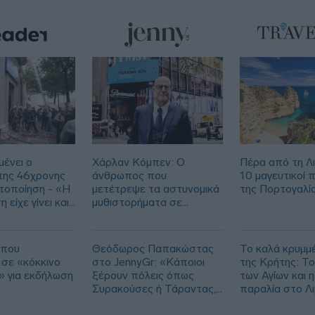
08:25
08:11
08:08
μένει ο
Χάρλαν Κόμπεν: Ο
Πέρα από τη Λ
της 46χρονης
άνθρωπος που
10 μαγευτικοί 
υτοποίηση - «Η
μετέτρεψε τα αστυνομικά
της Πορτογαλί
 είχε γίνει και
μυθιστορήματα σε
τηλεοπτικό φαινόμενο
 που
Θεόδωρος Παπακώστας
Το καλά κρυμμ
 σε «κόκκινο
στο JennyGr: «Κάποιοι
της Κρήτης: Το
» για εκδήλωση
ξέρουν πόλεις όπως
των Αγίων και η
Συρακούσες ή Τάραντας,
παραλία στο Λ
αλλά η Μεγάλη Ελλάδα