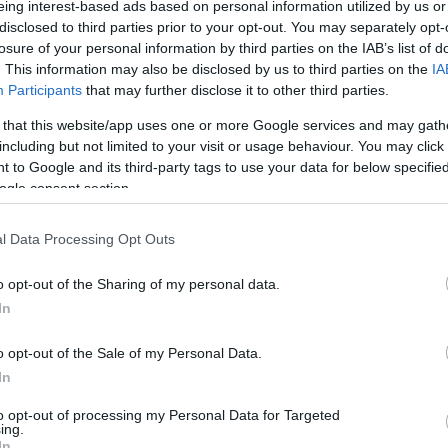
eing interest-based ads based on personal information utilized by us or
υν καμία άμεση επίδραση στην πυρηνική
disclosed to third parties prior to your opt-out. You may separately opt-
11:46
σεις, αναφέρει ο οργανισμός στην
losure of your personal information by third parties on the IAB’s list of
ην πλατφόρμα Χ.
. This information may also be disclosed by us to third parties on the
IA
Participants
that may further disclose it to other third parties.
11:39
 that this website/app uses one or more Google services and may gath
including but not limited to your visit or usage behaviour. You may click 
 to Google and its third-party tags to use your data for below specifi
11:22
ogle consent section.
11:03
l Data Processing Opt Outs
o opt-out of the Sharing of my personal data.
10:53
In
o opt-out of the Sale of my Personal Data.
10:43
In
to opt-out of processing my Personal Data for Targeted
ing.
In