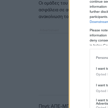
continue se
Οι ομάδες του ΔΟΑΕ δεν αναφέρο
information 
ασφάλεια σε αυτές τις εγκαταστά
further disc
ανακοίνωση του που ανάρτησε στ
participants
Downstream 
Please note
information 
deny consent
in below Go
Persona
I want t
Opted 
I want t
Opted 
I want 
Advertis
Πηγή: ΑΠΕ-ΜΠΕ
Opted 