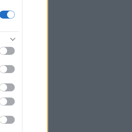
Ρωσία
Κολομβία: Ο Αμπελάρδο ντε λα
Εσπριέγια ορκίστηκε πρόεδρος της
χώρας
Υπ. Εργασίας: Ο «χάρτης» των
πληρωμών από e-ΕΦΚΑ, ΔΥΠΑ για την
περίοδο 10 έως 14 Αυγούστου
Health Monitoring: Η εθνική υποδομή
για αξιοποίηση δεδομένων υγείας
προς όφελος των πολιτών
ΟΗΕ: Προειδοποιεί ότι υπάρχει
κίνδυνος ανανέωσης μιας μεγάλης
κλίμακας σύγκρουσης στην Υεμένη
Βραζιλία: Σε χαμηλό δεκαετίας
υποχώρησε η αποψίλωση του
τροπικού δάσους του Αμαζονίου
SEC: Απέσυρε αγωγή για insider
trading κατά πρώην στελέχους του
κλάδου υγείας που έλαβε χάρη από
τον Τραμπ