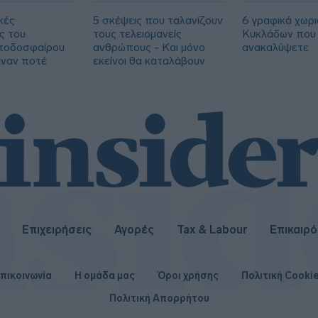
παραμένει άγνωστη»
κές
5 σκέψεις που ταλανίζουν
6 γραφικά χωρι
ς του
τους τελειομανείς
Κυκλάδων που 
 ποδοσφαίρου
ανθρώπους - Και μόνο
ανακαλύψετε
ιναν ποτέ
εκείνοι θα καταλάβουν
Επιχειρήσεις
Αγορές
Tax & Labour
Επικαιρ
πικοινωνία
Η ομάδα μας
Όροι χρήσης
Πολιτική Cooki
Πολιτική Απορρήτου