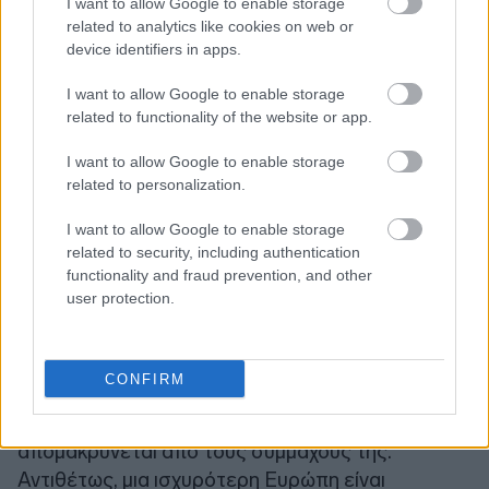
I want to allow Google to enable storage
πέρα από την άμυνα. Περιλαμβάνει την ενέργεια,
related to analytics like cookies on web or
την ανθεκτικότητα στον κυβερνοχώρο, τα
device identifiers in apps.
σύνορα, τις κρίσιμες υποδομές, την τεχνολογία,
I want to allow Google to enable storage
τις εφοδιαστικές αλυσίδες και την προστασία των
related to functionality of the website or app.
δημοκρατικών μας θεσμών. Μια Ευρώπη που δεν
μπορεί να προστατεύσει τον εαυτό της δεν
I want to allow Google to enable storage
related to personalization.
μπορεί να είναι πλήρως κυρίαρχη», υπογράμμισε
και προσέθεσε:
I want to allow Google to enable storage
related to security, including authentication
functionality and fraud prevention, and other
«
Τρίτον
, η Ευρώπη πρέπει να οικοδομήσει
user protection.
πραγματική στρατηγική αυτονομία. Η στρατηγική
αυτονομία, όπως έχουμε συζητήσει πολλές
φορές στο Συμβούλιο, δεν σημαίνει απομόνωση,
CONFIRM
δεν σημαίνει προστατευτισμό, δεν σημαίνει
αντιαμερικανισμό. Δεν σημαίνει ότι η Ευρώπη
απομακρύνεται από τους συμμάχους της.
Αντιθέτως, μια ισχυρότερη Ευρώπη είναι