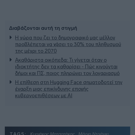
Διαβάζονται αυτή τη στιγμή
Η χώρα που ζει το δημογραφικό μας μέλλον
προβλέπεται να χάσει το 30% του πληθυσμού
της μέχρι το 2070
Ακαθάριστα οικόπεδα: Τι γίνεται όταν ο
ιδιοκτήτης δεν τα καθαρίσει - Πώς κινούνται
δήμοι και ΠΣ, ποιος πληρώνει τον λογαριασμό
Η επίθεση στη Hugging Face σηματοδοτεί την
έναρξη μιας επικίνδυνης εποχής
κυβερνοεπιθέσεων με AI
TAGS:
Κυριάκος Μητσοτάκης
Μάριο Ντράγκι