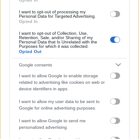
Opted In
I want to opt-out of processing my
Personal Data for Targeted Advertising.
Opted In
I want to opt-out of Collection, Use,
Retention, Sale, and/or Sharing of my
Personal Data that Is Unrelated with the
Purposes for which it was collected.
Opted Out
Google consents
I want to allow Google to enable storage
related to advertising like cookies on web or
«
Δεύτερον
, η Ευρώπη πρέπει να αντιμετωπίσει
device identifiers in apps.
με σοβαρότητα το ζήτημα της ασφάλειας, με την
I want to allow my user data to be sent to
ευρύτερη έννοια του όρου. Ο πόλεμος της
Google for online advertising purposes.
Ρωσίας κατά της Ουκρανίας γκρέμισε την
ψευδαίσθηση ότι η ειρήνη στην ήπειρό μας ίσχυε
I want to allow Google to send me
personalized advertising.
αξιωματικά και δεν θα αμφισβητούνταν ποτέ.
Ωστόσο, η ασφάλεια σήμερα εκτείνεται πολύ