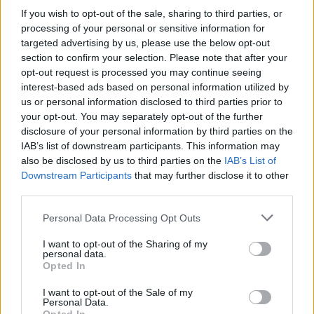
και οι επιχειρήσεις να αναδειχθούν σε
If you wish to opt-out of the sale, sharing to third parties, or
processing of your personal or sensitive information for
παγκόσμιους ηγέτες.
targeted advertising by us, please use the below opt-out
section to confirm your selection. Please note that after your
opt-out request is processed you may continue seeing
interest-based ads based on personal information utilized by
us or personal information disclosed to third parties prior to
your opt-out. You may separately opt-out of the further
disclosure of your personal information by third parties on the
IAB’s list of downstream participants. This information may
also be disclosed by us to third parties on the
IAB’s List of
Downstream Participants
that may further disclose it to other
third parties.
Please note that this website/app uses one or more Google
Personal Data Processing Opt Outs
services and may gather and store information including but
not limited to your visit or usage behaviour. You may click to
I want to opt-out of the Sharing of my
personal data.
grant or deny consent to Google and its third-party tags to
Opted In
use your data for below specified purposes in below Google
consent section.
I want to opt-out of the Sale of my
Personal Data.