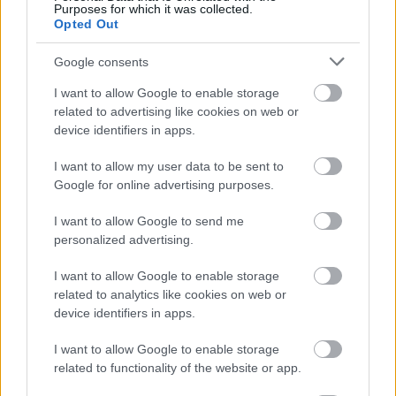
Purposes for which it was collected.
μπει σε συναλλαγές και διαπραγματεύσεις, ενώ
Opted Out
λαμβάνει κυρίως υπόψιν «
το συναισθηματικό
Google consents
κλίμα
» που επικρατεί εντός των κύκλων της
αγοράς. Πρόκειται για μια θεωρία που ισχυρίζεται
I want to allow Google to enable storage
ότι η τιμή μιας μετοχής βασίζεται ή επηρεάζεται
related to advertising like cookies on web or
device identifiers in apps.
από τη
συμπεριφορά
των traders. Όταν η τιμή
μιας μετοχής
ενισχύεται
, υπάρχει μια
αίσθηση
I want to allow my user data to be sent to
αισιοδοξίας
και όσο η
θετική τάση
συνεχίζεται,
Google for online advertising purposes.
αυξάνεται ο
επενδυτικός ενθουσιασμός
και
I want to allow Google to send me
τελικά καταγράφεται ράλι.
«Και μέχρι να συμβεί
personalized advertising.
αυτό, η μετοχή μπορεί να έχει ανέβει από 500%
έως 1.000% και όλοι να μιλούν γι' αυτήν, να γίνει
I want to allow Google to enable storage
θέμα στις ειδήσεις και ούτω καθεξής. Για να έχετε
related to analytics like cookies on web or
device identifiers in apps.
κέρδη, πρέπει να το προβλέψετε από πριν, αλλιώς
μετά θα είναι αργά»
συμβουλεύει,
I want to allow Google to enable storage
συμπληρώνοντας πως χρειάζεται υπομονή,
related to functionality of the website or app.
μελέτη και ψυχραιμία, καθώς οι σπασμωδικές