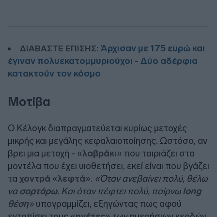
Άρχισαν με 175 ευρώ και
ΔΙΑΒΑΣΤΕ ΕΠΙΣΗΣ:
έγιναν πολυεκατομμυριούχοι - Δύο αδέρφια
κατακτούν τον κόσμο
Μοτίβα
Ο Κέλογκ διαπραγματεύεται κυρίως μετοχές
μικρής και μεγάλης κεφαλαιοποίησης. Ωστόσο, αν
βρει μια μετοχή - «
λαβράκι
» που ταιριάζει στα
μοντέλα που έχει υιοθετήσει, εκεί είναι που βγάζει
τα
χοντρά
«
λεφτά
».
«Όταν ανεβαίνει πολύ, θέλω
να
σορτάρω
. Και όταν πέφτει πολύ, παίρνω
long
θέση
»
υπογραμμίζει, εξηγώντας πως αφού
εντοπίσει τους «
ηγέτες
» των ημερήσιων κερδών