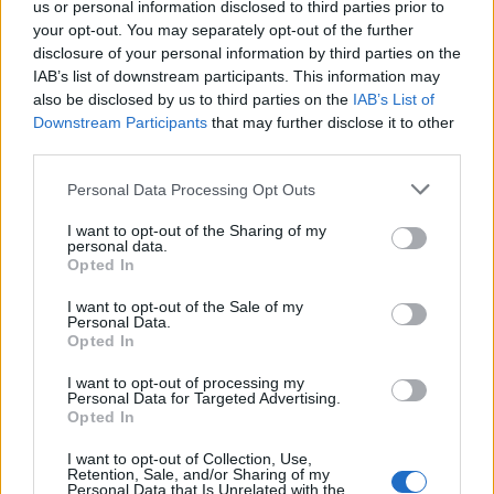
us or personal information disclosed to third parties prior to
your opt-out. You may separately opt-out of the further
disclosure of your personal information by third parties on the
IAB’s list of downstream participants. This information may
also be disclosed by us to third parties on the
IAB’s List of
Downstream Participants
that may further disclose it to other
third parties.
Please note that this website/app uses one or more Google
Personal Data Processing Opt Outs
services and may gather and store information including but
not limited to your visit or usage behaviour. You may click to
I want to opt-out of the Sharing of my
personal data.
grant or deny consent to Google and its third-party tags to
Opted In
use your data for below specified purposes in below Google
consent section.
I want to opt-out of the Sale of my
Personal Data.
Opted In
Από ντελιβεράς στην
ΔΙΑΒΑΣΤΕ ΕΠΙΣΗΣ:
Pizza Hut και χωρίς πτυχίο, έγινε «γίγαντας» 1
I want to opt-out of processing my
Personal Data for Targeted Advertising.
δισ. ευρώ
Opted In
I want to opt-out of Collection, Use,
Επίσης, παρακολουθεί τη μετοχή για μερικές
Retention, Sale, and/or Sharing of my
ημέρες πριν αποφασίσει αν τελικά θα αξίζει για να
Personal Data that Is Unrelated with the