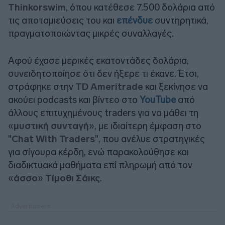
Thinkorswim
, όπου κατέθεσε 7.500 δολάρια από
τις αποταμιεύσεις του και
επένδυε
συντηρητικά,
πραγματοποιώντας μικρές συναλλαγές.
Αφού έχασε μερικές εκατοντάδες δολάρια,
συνειδητοποίησε ότι δεν ήξερε τι έκανε. Έτσι,
στράφηκε στην
TD Ameritrade
και ξεκίνησε να
ακούει podcasts και βίντεο στο
YouTube
από
άλλους επιτυχημένους traders για να μάθει τη
«
μυστική συνταγή
», με ιδιαίτερη έμφαση στο
"
Chat With Traders
", που ανέλυε στρατηγικές
για σίγουρα κέρδη, ενώ παρακολούθησε και
διαδικτυακά μαθήματα επί πληρωμή από τον
«
άσσο
»
Τίμοθι Σάικς
.