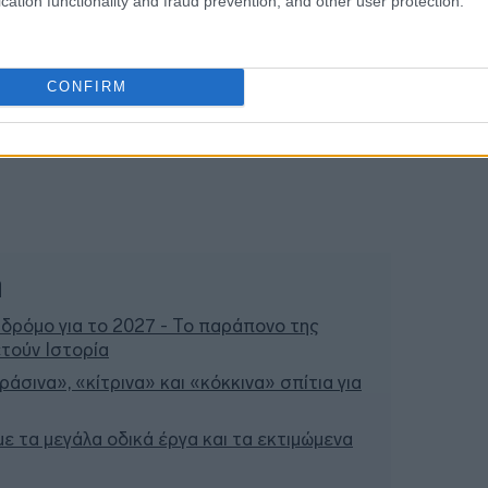
cation functionality and fraud prevention, and other user protection.
CONFIRM
ή
 δρόμο για το 2027 - Το παράπονο της
τούν Ιστορία
άσινα», «κίτρινα» και «κόκκινα» σπίτια για
 με τα μεγάλα οδικά έργα και τα εκτιμώμενα