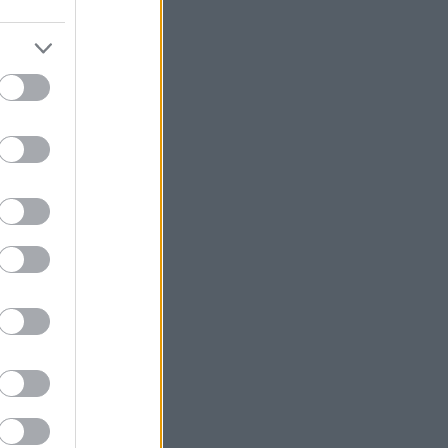
τελική ευθεία το Καστέλι
Ο Τραμπ σκοπεύει να απαγορεύσει τη
χορήγηση υπηκοότητας σε παιδιά του
«τουρισμού τοκετού»
Airbnb: Αυξημένα έσοδα στο β’ τρίμηνο
με «όχημα» το Μουντιάλ
Τραμπ: «Ο πόλεμος με το Ιράν θα
τελειώσει σύντομα»
Ο ΔΟΑΕ προειδοποιεί για την
κατάσταση στον πυρηνικό σταθμό στη
Ζαπορίζια
Απώλειες στη Wall Street λόγω της
αβεβαιότητας για το Ορμούζ
Ο Γκουτέρες ζητά άμεσο τερματισμό
των επιθέσεων κατά αμάχων σε
Ουκρανία και Ρωσία
Οι ελληνικές scale-ups επιχειρήσεις
στρέφονται στην ανάπτυξη - Ποια
είναι η μεγαλύτερη πρόκληση