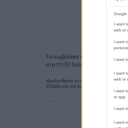
Google 
I want t
web or d
I want t
purpose
Τα συμβόλαια του
brent
, παράδοσ
I want 
στα 111.37 δολάρια ανά βαρέλι.
I want t
web or d
Ακολουθήστε το
insider.gr στο Google 
Ελλάδα και τον κόσμο.
I want t
or app.
I want t
I want t