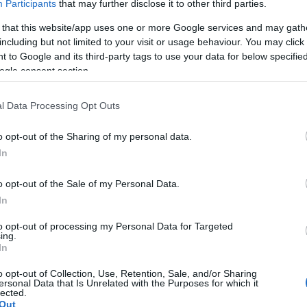
Participants
that may further disclose it to other third parties.
υ
αμερικανικού αργού
, παράδοσης Ιουνίου,
 that this website/app uses one or more Google services and may gath
07:51
including but not limited to your visit or usage behaviour. You may click 
108.70 δολάρια ανά βαρέλι.
 to Google and its third-party tags to use your data for below specifi
ogle consent section.
07:46
l Data Processing Opt Outs
o opt-out of the Sharing of my personal data.
07:36
In
o opt-out of the Sale of my Personal Data.
07:22
In
to opt-out of processing my Personal Data for Targeted
07:16
ing.
In
o opt-out of Collection, Use, Retention, Sale, and/or Sharing
ersonal Data that Is Unrelated with the Purposes for which it
07:10
lected.
Out