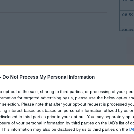
08:39
08:32
08:25
08:20
 -
Do Not Process My Personal Information
to opt-out of the sale, sharing to third parties, or processing of your per
08:14
formation for targeted advertising by us, please use the below opt-out s
τήσει από τα μέλη του Οργανισμού να
r selection. Please note that after your opt-out request is processed y
08:10
eing interest-based ads based on personal information utilized by us or
 πετρελαίου στην παγκόσμια αγορά,
disclosed to third parties prior to your opt-out. You may separately opt-
κωση στις υψηλές τιμές του «μαύρου
losure of your personal information by third parties on the IAB’s list of
08:02
. This information may also be disclosed by us to third parties on the
IA