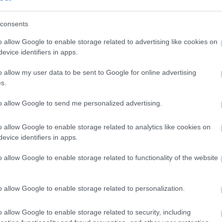
23:58
consents
o allow Google to enable storage related to advertising like cookies on
evice identifiers in apps.
23:52
o allow my user data to be sent to Google for online advertising
23:44
s.
ης Ιουλίου, κερδίζουν 1,11% ή 1,24 δολάρια
to allow Google to send me personalized advertising.
23:36
o allow Google to enable storage related to analytics like cookies on
evice identifiers in apps.
News
και μάθετε πρώτοι όλες τις
ειδήσεις
από την
23:21
o allow Google to enable storage related to functionality of the website
23:06
o allow Google to enable storage related to personalization.
22:53
o allow Google to enable storage related to security, including