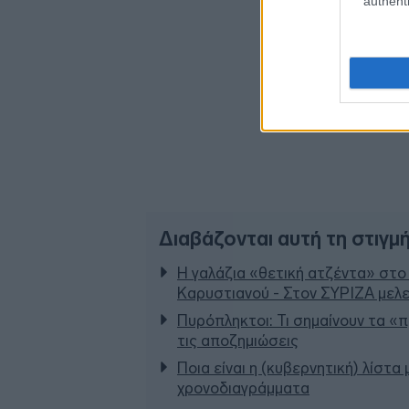
authenti
Διαβάζονται αυτή τη στιγμ
Η γαλάζια «θετική ατζέντα» στο
Καρυστιανού - Στον ΣΥΡΙΖΑ μελε
Πυρόπληκτοι: Τι σημαίνουν τα «πρ
τις αποζημιώσεις
Ποια είναι η (κυβερνητική) λίστα
χρονοδιαγράμματα