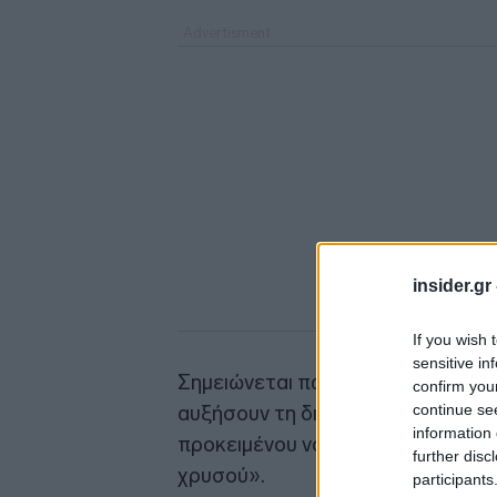
insider.gr
If you wish 
sensitive in
Σημειώνεται πως οι ΗΠΑ έχουν ζη
confirm you
continue se
αυξήσουν τη διαθέσιμη ποσότητα
information 
προκειμένου να υπάρξει αποκλιμά
further disc
χρυσού».
participants