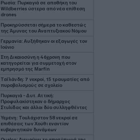
Ρωσία: Πυρκαγιά σε αποθήκη του
Wildberries ύστερα από νέα επίθεση
drones
Προκηρύσσεται σήμερα το καθεστώς
της Άμυνας του Αναπτυξιακού Νόμου
Γερμανία: Αυξήθηκαν οι εξαγωγές τον
Ιούνιο
Στη Δικαιοσύνη η 46χρονη που
κατηγορείται για συμμετοχή στον
εμπρησμό της Marfin
Ταϊλάνδη: 7 νεκροί, 15 τραυματίες από
πυροβολισμούς σε σχολείο
Πυρκαγιά - Δυτ. Αττική:
Προφυλακίστηκαν ο δήμαρχος
Στυλίδας και άλλοι δύο συλληφθέντες
Υεμένη: Τουλάχιστον 58 νεκροί σε
επιθέσεις των Χούθι εναντίον
κυβερνητικών δυνάμεων
Qualco: Διευρύνει το αποτύπωμά της