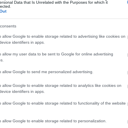
ersonal Data that Is Unrelated with the Purposes for which it
lected.
Out
19:35
consents
19:22
o allow Google to enable storage related to advertising like cookies on
evice identifiers in apps.
o allow my user data to be sent to Google for online advertising
19:14
s.
19:12
to allow Google to send me personalized advertising.
o allow Google to enable storage related to analytics like cookies on
18:54
evice identifiers in apps.
o allow Google to enable storage related to functionality of the website
18:49
o allow Google to enable storage related to personalization.