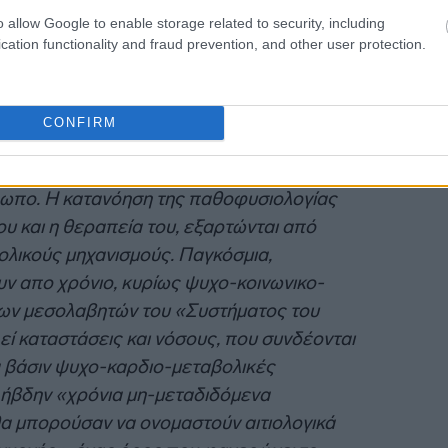
o allow Google to enable storage related to security, including
cation functionality and fraud prevention, and other user protection.
CONFIRM
ιά, είναι σχεδόν πανταχού παρόν και έχει
ική βάση και τεράστιες αρνητικές
ρωπο. Η κατανόηση της παθοφυσιολογίας
υ και η θεραπεία του, εξαρτώνται από
ολικούς μηχανισμούς. Παγκόσμια,
 απο χρόνιο, κυρίως ψυχο-κοινωνικο-
 των μεσολαβητών του «Συστήματος του
εί καταστάσεις και νόσους, που συνδέονται
ά βάσιν ψυχο-καρδιο-μεταβολικές
λήβδην «χρόνια μη-μεταδιδόμενα
θα μπορούσαν να ονομαστούν αιτιολογικά