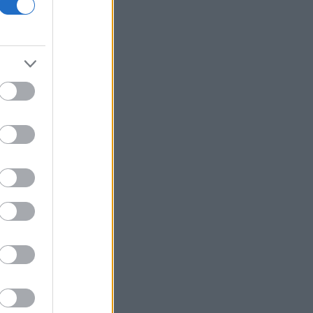
18η συνεχόμενη χρονιά
Νέος γύρος χρηματοδότησης 8 δισ.
δολαρίων για τη DeepSeek
Βρεττού (Credia): Πιστωτική επέκταση
άνω των 1,3 δισ. ευρώ φέτος -
Επιταχύνει την ανάπτυξη, μεταθέτει
το μέρισμα
Στα πράσινα οι ευρωαγορές - Νέο
ενδοσυνεδριακό ρεκόρ για τον Stoxx
Πυρκαγιές: 325 αυτοψίες στις
πληγείσες περιοχές - 118 «κόκκινα»
κτίρια σε Δυτ. Αττική και Ρέθυμνο
Σε εξέλιξη πυρκαγιές σε Σκύρο και
Φάρσαλα
ΑΔΜΗΕ: Διατηρεί την τεχνική ηγεσία
κατά την κατασκευή του Great Sea
Interconnector