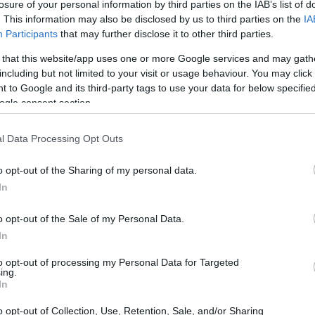
losure of your personal information by third parties on the IAB’s list of
20:33
. This information may also be disclosed by us to third parties on the
IA
πώς επηρεάζει τον οργανισμό μας το
Participants
that may further disclose it to other third parties.
 that this website/app uses one or more Google services and may gath
20:20
including but not limited to your visit or usage behaviour. You may click 
οποία απειλείται ή διαταράσσεται η ψυχική
 to Google and its third-party tags to use your data for below specifi
ως την ονομάζουμε, ομοιόσταση. Γενικά, ο
ogle consent section.
20:12
α να αντιμετωπίζει οξύ ή, έστω, υποξύ
l Data Processing Opt Outs
ου δεν διαρκεί πολύ. Έτσι, μόλις το
ρμοστική αντίδραση του οργανισμού μας
20:12
o opt-out of the Sharing of my personal data.
νήθως επάνοδος στην πρότερη ομοιόστασή
In
χόμενο ελαφρό ή μέτριο ψυχο-κοινωνικο-
19:56
o opt-out of the Sale of my Personal Data.
οντέρνας ζωής, αντίθετα, είναι γενικά
In
ας
υγεία
. Βέβαια, καμιά φορά, σε
ξύ στρες μπορεί να πυροδοτήσει οξείες
to opt-out of processing my Personal Data for Targeted
19:55
ing.
λεργίες, άσθμα, υπερτασικά επεισόδια,
In
ακόμη και, σπανιότατα να προκαλέσει
o opt-out of Collection, Use, Retention, Sale, and/or Sharing
19:47