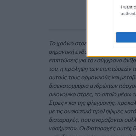
I want t
authenti
Το χρόνιο στρες, από την άλλη μερ
σημαντική ενδοκρινική και μεταβολ
επιπτώσεις για τον σύγχρονο άνθ
του, η πρόληψη των επιπτώσεών το
αυτούς τους ορμονικούς και μεταβ
δισεκατομμύρια ανθρώπων πάσχουν
οικονομικό στρες, το οποίο μέσω
Στρες» και της φλεγμονής, προκαλ
με τις ουσιαστικά προλήψιμες κατ
διαταραχές, που ονομάζονται συλ
νοσήματα». Οι διαταραχές αυτές 