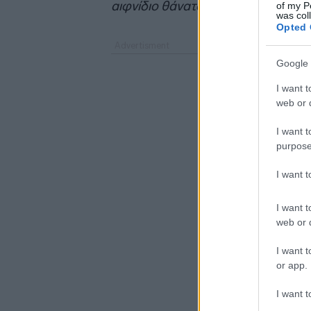
αιφνίδιο θάνατο.
of my P
was col
Opted 
Google 
I want t
web or d
I want t
purpose
I want 
I want t
web or d
I want t
or app.
I want t