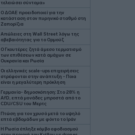
τελειώσει σύντομα»
Ο ΔΟΑΕ προειδοποιεί για την
κατάσταση στον πυρηνικό σταθμό στη
Ζαπορίζια
Απώλειες στη Wall Street λόγω της
αβεβαιότητας για το Ορμούζ
Ο Γκουτέρες ζητά άμεσο τερματισμό
των επιθέσεων κατά αμάχων σε
Ουκρανία και Ρωσία
Οι ελληνικές scale-ups επιχειρήσεις
στρέφονται στην ανάπτυξη - Ποια
είναι η μεγαλύτερη πρόκληση
Γερμανία- δημοσκόπηση: Στο 28% η
AfD, επτά μονάδες μπροστά από το
CDU/CSU του Μερτς
Πτώση για τον χρυσό μετά το υψηλό
επτά εβδομάδων με φόντο το Ιράν
Η Ρωσία έπληξε κόμβο εφοδιασμού
στην περιοχή του Κιέβου με drones