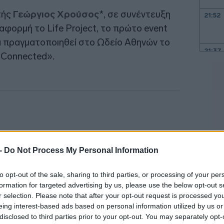
τής
Γεώργιος Χρούσος
*, σε συνέντευξη
21:52
ε αφορμή το Life Project, το πρώτο event
α πραγματοποιηθεί στο Ωδείο Αθηνών το
21:37
«Connected».
21:15
21:03
20:55
 -
Do Not Process My Personal Information
20:41
to opt-out of the sale, sharing to third parties, or processing of your per
formation for targeted advertising by us, please use the below opt-out s
r selection. Please note that after your opt-out request is processed y
eing interest-based ads based on personal information utilized by us or
20:38
disclosed to third parties prior to your opt-out. You may separately opt-