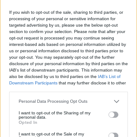
Στάθηκε επίσης στη σημασία της 4ης
If you wish to opt-out of the sale, sharing to third parties, or
εμβολιαστική δόσης για την ενίσχυση της
processing of your personal or sensitive information for
ανοσίας: «Ο λόγος που καταγράφονται 35-40
targeted advertising by us, please use the below opt-out
νεκροί την εβδομάδα είναι ακριβώς η πτώση της
section to confirm your selection. Please note that after your
ανοσίας. "Πληρώνουμε" ήδη την επιλογή να μην
opt-out request is processed you may continue seeing
interest-based ads based on personal information utilized by
κάνουμε την 4η δόση τώρα γιατί θα έρθει η
us or personal information disclosed to third parties prior to
επόμενη. Είναι το συνετό να γίνει τώρα με ένα
your opt-out. You may separately opt-out of the further
τόσο μολυσματικό στέλεχος να επικρατεί».
disclosure of your personal information by third parties on the
IAB’s list of downstream participants. This information may
also be disclosed by us to third parties on the
IAB’s List of
Ακολουθήστε το
insider.gr στο Google News
και μάθετε
Downstream Participants
that may further disclose it to other
πρώτοι όλες τις
ειδήσεις
από την Ελλάδα και τον κόσμο.
third parties.
Please note that this website/app uses one or more Google
Personal Data Processing Opt Outs
services and may gather and store information including but
not limited to your visit or usage behaviour. You may click to
I want to opt-out of the Sharing of my
personal data.
grant or deny consent to Google and its third-party tags to
Opted In
use your data for below specified purposes in below Google
consent section.
I want to opt-out of the Sale of my