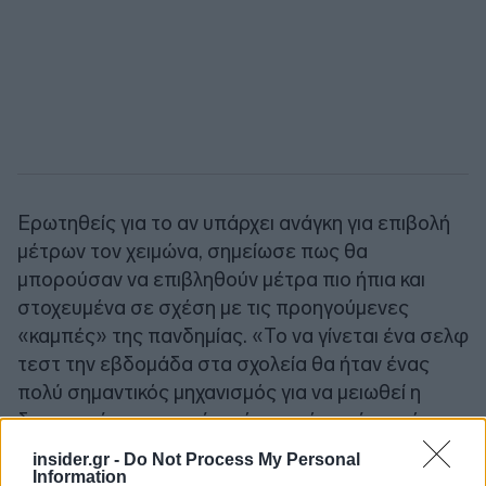
Ερωτηθείς για το αν υπάρχει ανάγκη για επιβολή
μέτρων τον χειμώνα, σημείωσε πως θα
μπορούσαν να επιβληθούν μέτρα πιο ήπια και
στοχευμένα σε σχέση με τις προηγούμενες
«καμπές» της πανδημίας. «Το να γίνεται ένα σελφ
τεστ την εβδομάδα στα σχολεία θα ήταν ένας
πολύ σημαντικός μηχανισμός για να μειωθεί η
διασπορά που περνάει μέσα από αυτά», ανέφερε
ενδεικτικά.
insider.gr -
Do Not Process My Personal
Information