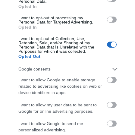
Personal Data.
Opted In
I want to opt-out of processing my
Personal Data for Targeted Advertising.
Opted In
I want to opt-out of Collection, Use,
Retention, Sale, and/or Sharing of my
Personal Data that Is Unrelated with the
Purposes for which it was collected.
Opted Out
Διαβάζονται αυτή τη στιγμή
Google consents
Μεταβιβάσεις ακινήτων: Στο σκάνερ χιλιάδες
I want to allow Google to enable storage
συμβόλαια του 2025 για το πιστοποιητικό
related to advertising like cookies on web or
ΕΝΦΙΑ
device identifiers in apps.
Σήμερα το κρίσιμο ραντεβού στο Μέγαρο
I want to allow my user data to be sent to
Μαξίμου για τη βιομηχανία
Google for online advertising purposes.
Πώς μπορείτε να βγείτε νωρίτερα στη σύνταξη
- Οι 3 κινήσεις που πρέπει να γίνουν εγκαίρως
I want to allow Google to send me
personalized advertising.