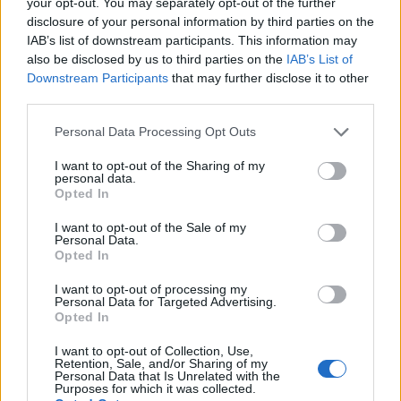
your opt-out. You may separately opt-out of the further
ειδικότητες ενώ παρέχεται και η δυνατότητα
disclosure of your personal information by third parties on the
αναγνώρισης και εξαγοράς προηγούμενου
IAB’s list of downstream participants. This information may
χρόνου απασχόλησης για συμπλήρωση των
also be disclosed by us to third parties on the
IAB’s List of
απαιτούμενων προϋποθέσεων ασφάλισης.
Downstream Participants
that may further disclose it to other
third parties.
Εξομοιώνονται οι προϋποθέσεις
συνταξιοδότησης με εκείνες που ισχύουν για
Please note that this website/app uses one or more Google
Personal Data Processing Opt Outs
αντίστοιχες ειδικότητες του πρώην ΙΚΑ-ΕΤΑΜ.
services and may gather and store information including but
not limited to your visit or usage behaviour. You may click to
I want to opt-out of the Sharing of my
personal data.
grant or deny consent to Google and its third-party tags to
Opted In
Δυνατότητα απομακρυσμένης συμμετοχής στη
use your data for below specified purposes in below Google
διαδικασία επίλυσης εργατικών διαφορών στην
consent section.
I want to opt-out of the Sale of my
Personal Data.
Επιθεώρηση Εργασίας.
Opted In
I want to opt-out of processing my
Personal Data for Targeted Advertising.
Opted In
I want to opt-out of Collection, Use,
Retention, Sale, and/or Sharing of my
Personal Data that Is Unrelated with the
Purposes for which it was collected.