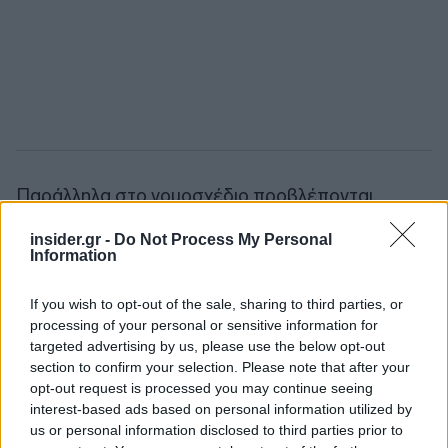
Παράλληλα στο νομοσχέδιο προβλέπονται,
μεταξύ άλλων, διατάξεις που προβλέπουν:
insider.gr -
Do Not Process My Personal
Information
Ένταξη συγκεκριμένων κατηγοριών
εργαζομένων του ΕΣΥ και του ΕΚΑΒ στα
If you wish to opt-out of the sale, sharing to third parties, or
βαρέα και ανθυγεινά
(νοσηλευτές, βοηθοί
processing of your personal or sensitive information for
targeted advertising by us, please use the below opt-out
νοσηλευτών, οδηγοί και βοηθοί ασθενοφόρων -
section to confirm your selection. Please note that after your
διασωστών) - με δυνατότητα συνταξιοδότησης
opt-out request is processed you may continue seeing
στο 62ο έτος με τουλάχιστον 15 έτη ασφάλισης,
interest-based ads based on personal information utilized by
εκ των οποίων 12 έτη στις συγκεκριμένες
us or personal information disclosed to third parties prior to