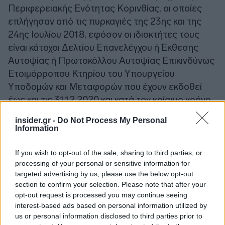
Περιφερειακής Ενότητας Κορινθίας, οι οποίες
επλήγησαν από τις πυρκαγιές της 23ης και της
24ης Ιουλίου 2018, εφόσον οι ιδιοκτήτες τους
είναι κάτοχοι Δελτίου Επανελέγχου ή Έκθεσης
Αυτοψίας ή Πρωτοκόλλου Αυτοψίας Επικινδύνως
Ετοιμόρροπου Κτηρίου του Υπουργείου
Υποδομών και Μεταφορών που έχουν εκδοθεί
έως και τις 31.12.2020 και κατά τον κρίσιμο χρόνο
η κυριότητα ή τα λοιπά εμπράγματα δικαιώματα
insider.gr -
Do Not Process My Personal
στο ακίνητο ανήκαν στον υπόχρεο σε φόρο για τα
Information
έτη 2018, 2019, 2020, 2021, 2022, 2023, 2024 και
2025 και εξακολουθούν να ανήκουν σε αυτόν και
If you wish to opt-out of the sale, sharing to third parties, or
processing of your personal or sensitive information for
για τα έτη 2026 και 2027. Επιπλέον, για τα έτη
targeted advertising by us, please use the below opt-out
2025, 2026 και 2027 απαλλάσσονται από τον
section to confirm your selection. Please note that after your
φόρο τα δικαιώματα επί του συνόλου της
opt-out request is processed you may continue seeing
ακίνητης περιουσίας των θανόντων εξαιτίαςτων
interest-based ads based on personal information utilized by
πυρκαγιών του προηγούμενου εδαφίου.
us or personal information disclosed to third parties prior to