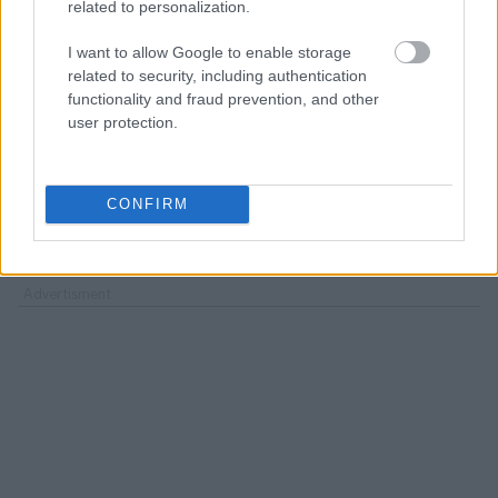
Πανάρετης της Κοινότητας Τραπεζίτσας και
related to personalization.
Κοινότητας Πυλωρίου του Δήμου Βοΐου της
I want to allow Google to enable storage
Περιφερειακής Ενότητας Κοζάνης, καθώς και
related to security, including authentication
βάσει της υπ' αρ. 9439/3335/6.4.2000 κοινής
functionality and fraud prevention, and other
απόφασης των Υπουργών Εθνικής Οικονομίας,
user protection.
Περιβάλλοντος Χωροταξίας και Δημοσίων Έργων
και Υγείας και Πρόνοιας «Μεταφορά των οικισμών
Καλαμιτσίου, Καλοχίου και Μεσόλακκα Νομού
CONFIRM
Γρεβενών» (Δ' 238).