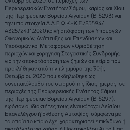
Οκτωβρίου 2020, σε περιοχές των
Περιφερειακών Ενοτήτων Σάμου, Ικαρίας και Χίου
της Περιφέρειας Βορείου Αιγαίου» (Β' 5293) και
την υπό στοιχεία Δ.Α.Ε.Φ.Κ.-Κ.Ε./25594/
Α325/24.11.2020 κοινή απόφαση των Υπουργών
Οικονομικών, Ανάπτυξης και Επενδύσεων και
Υποδομών και Μεταφορών «Οριοθέτηση
περιοχών και χορήγηση Στεγαστικής Συνδρομής
για την αποκατάσταση των ζημιών σε κτίρια που
προκλήθηκαν από την πλημμύρα της 30ής
Οκτωβρίου 2020 που εκδηλώθηκε ως
συνεπακόλουθο του σεισμού της ίδιας ημέρας, σε
περιοχές της Περιφερειακής Ενότητας Σάμου
της Περιφέρειας Βορείου Αιγαίου» (Β' 5297),
εφόσον οι ιδιοκτήτες τους είναι κάτοχοι Δελτίου
Επανελέγχου ή Έκθεσης Αυτοψίας, σύμφωνα με
τα οποία το κτίριο έχει χαρακτηριστεί επικίνδυνο ή
ακατάλληλο για χρήση, ή Πρωτοκόλλου Αυτοψίας