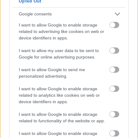
Opted Out
κατοίκων του οικισμού που προκλήθηκαν από τα
κατολισθιτικά φαινόμενα της 10ης Ιουνίου 2017
Google consents
στο Ορυχείο Αμυνταίου του Λιγνιτικού Κέντρου
I want to allow Google to enable storage
Δυτικής Μακεδονίας της ΔΕΗ» (Δ' 190). Τα
related to advertising like cookies on web or
ακίνητα αυτά απεικονίζονται και περιγράφονται
device identifiers in apps.
στον από Ιούλιο 2018 κτηματολογικό πίνακα του
εν λόγω οικισμού και στο από Φεβρουάριο 2018
I want to allow my user data to be sent to
Google for online advertising purposes.
Κτηματολογικό Διάγραμμα, όπως αυτά
εξειδικεύονται στην ανωτέρω απόφαση
I want to allow Google to send me
απαλλοτρίωσης. Η ίδια απαλλαγή ισχύει και για τα
personalized advertising.
ακίνητα που βρίσκονται εντός των ακόλουθων
I want to allow Google to enable storage
οικισμών, οι οποίοι είναι πολεοδομικά ανενεργοί
related to analytics like cookies on web or
βάσει του από 5.12.2002 προεδρικού
device identifiers in apps.
διατάγματος (Δ' 1075): Κοινότητας Πεπονιάς,
Κοινότητας Πολύλακκου, οικισμού Αξιοκάστρου
I want to allow Google to enable storage
related to functionality of the website or app.
και οικισμού Κλήματος της Κοινότητας
Αξιοκάστρου, οικισμού Τραπεζίτσας και οικισμού
I want to allow Google to enable storage