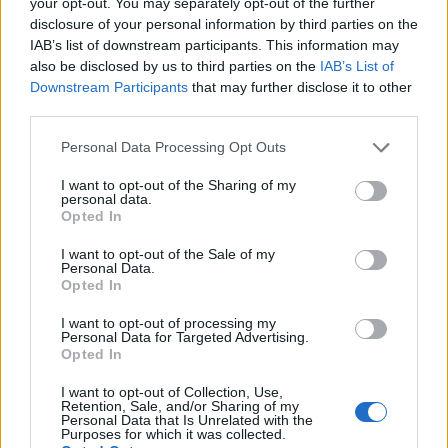
your opt-out. You may separately opt-out of the further
disclosure of your personal information by third parties on the
β) Τα ακίνητα που βρίσκονται εντός του οικισμού
IAB’s list of downstream participants. This information may
Αναργύρων του Δήμου Αμυνταίου της
also be disclosed by us to third parties on the
IAB’s List of
Downstream Participants
that may further disclose it to other
Περιφερειακής Ενότητας Φλώρινας, όπως αυτός
third parties.
έχει οριοθετηθεί με την υπ' αρ.
4012/86/25.9.1986 απόφαση του Νομάρχη
Please note that this website/app uses one or more Google
Personal Data Processing Opt Outs
services and may gather and store information including but
Φλώρινας (Δ' 1109) και ο οποίος έχει κηρυχθεί σε
not limited to your visit or usage behaviour. You may click to
I want to opt-out of the Sharing of my
αναγκαστική απαλλοτρίωση με την υπό στοιχεία
personal data.
grant or deny consent to Google and its third-party tags to
Opted In
ΥΠΕΝ/ΔΜΕΒΟ/19831/338/15.4.2019 κοινή
use your data for below specified purposes in below Google
απόφαση των Υπουργών Εσωτερικών, Οικονομίας
consent section.
I want to opt-out of the Sale of my
Personal Data.
και Ανάπτυξης και Περιβάλλοντος και Ενέργειας
Opted In
«Κήρυξη αναγκαστικής απαλλοτρίωσης του
οικισμού Αναργύρων του Δήμου Αμυνταίου Νομού
I want to opt-out of processing my
Personal Data for Targeted Advertising.
Φλώρινας, όπως αυτός έχει οριοθετηθεί με την
Opted In
4012/86/25.9.1986 απόφαση του Νομάρχη
I want to opt-out of Collection, Use,
Φλώρινας (Δ' 1109), για λόγους διακινδύνευσης
Retention, Sale, and/or Sharing of my
Personal Data that Is Unrelated with the
των ιδιοκτησιών, της ζωής και της υγείας των
Purposes for which it was collected.