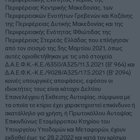
Περιφέρειας Κεντρικής Μακεδονίας, των
Περιφερειακών Ενοτήτων Γρεβενών και Κοζάνης
της Περιφέρειας Δυτικής Μακεδονίας και της
Περιφερειακής Ενότητας Φθιώτιδας της
Περιφέρειας Στερεάς Ελλάδας που επλήγησαν
από τον σεισμό της 3ης Μαρτίου 2021, όπως
αυτές οριοθετήθηκαν με τις υπό στοιχεία
Δ.Α.Ε.Φ.Κ.-Κ.Ε./6350/Α325/11.3.2021 (Β' 964) και
Δ.Α.Ε.Φ.Κ.-Κ.Ε./9028/Α325/17.5.2021 (Β' 2094)
κοινές υπουργικές αποφάσεις, εφόσον οι
ιδιοκτήτες τους είναι κάτοχοι Δελτίου
Επανελέγχου ή Έκθεσης Αυτοψίας, σύμφωνα με
τα οποία το κτίριο έχει χαρακτηριστεί επικίνδυνο ή
ακατάλληλο για χρήση, ή Πρωτοκόλλου Αυτοψίας
Επικινδύνως Ετοιμόρροπου Κτηρίου του
Υπουργείου Υποδομών και Μεταφορών, έχουν
εκδοθεί έως τις 28.2.2022 και κατά τον κρίσιμο