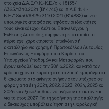
στοιχεία Δ.Α.Ε.Φ.Κ.-Κ.Ε./οικ. 18135/
Α325/13.10.2021 (Β' 4740) και Δ.Α.Ε.Φ.Κ.-
Κ.Ε./18450/Α325/21.10.2021 (Β' 4882) κοινές
υπουργικές αποφάσεις, εφόσον οι ιδιοκτήτες
τους είναι κάτοχοι Δελτίου Επανελέγχου ή
Έκθεσης Αυτοψίας, σύμφωνα με τα οποία το
κτίριο έχει χαρακτηριστεί επικίνδυνο ή
ακατάλληλο για χρήση, ή Πρωτοκόλλου Αυτοψίας
Επικινδύνως Ετοιμόρροπου Κτιρίου του
Υπουργείου Υποδομών και Μεταφορών που
έχουν εκδοθεί έως την 30ή.6.2022, και κατά τον
κρίσιμο χρόνο η κυριότητα ή τα λοιπά εμπράγματα
δικαιώματα στο ακίνητο ανήκαν στον υπόχρεο σε
φόρο για τα έτη 2021, 2022, 2023, 2024, 2025 και
2026 και εξακολουθούν να ανήκουν σε αυτόν και
για το έτος 2027. Για τη χορήγηση της απαλλαγής
ο δικαιούχος υποβάλει αίτηση στη Φορολογική