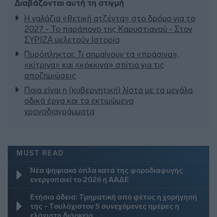
Διαβάζονται αυτή τη στιγμή
Η γαλάζια «θετική ατζέντα» στο δρόμο για το
2027 - Το παράπονο της Καρυστιανού - Στον
ΣΥΡΙΖΑ μελετούν Ιστορία
Πυρόπληκτοι: Τι σημαίνουν τα «πράσινα»,
«κίτρινα» και «κόκκινα» σπίτια για τις
αποζημιώσεις
Ποια είναι η (κυβερνητική) λίστα με τα μεγάλα
οδικά έργα και τα εκτιμώμενα
χρονοδιαγράμματα
MUST READ
Νέα ψηφιακά όπλα κατά της φοροδιαφυγής
ενεργοποιεί το 2026 η ΑΑΔΕ
Ετήσια άδεια: Τμηματική από φέτος η χορήγησή
της - Τουλάχιστον 5 συνεχόμενες ημέρες η
ελάχιστη διάρκεια