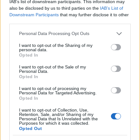
IAB’s list of downstream participants. This information may
που έκρινε ότι η ενιαία 20ετία για την παραγραφή
also be disclosed by us to third parties on the
IAB’s List of
των απαιτήσεων του ΕΦΚΑ, που είχε θεσπιστεί
Downstream Participants
that may further disclose it to other
με το «νόμο Κατρούγκαλου», είναι υπερβολικός
third parties.
χρόνος και αντίκειται στην αρχή της
Please note that this website/app uses one or more Google
Personal Data Processing Opt Outs
αναλογικότητας, με το ανώτατο δικαστήριο να
services and may gather and store information including but
θέτει την δεκαετία ως εύλογο χρόνο
not limited to your visit or usage behaviour. You may click to
I want to opt-out of the Sharing of my
personal data.
παραγραφής.
grant or deny consent to Google and its third-party tags to
Opted In
use your data for below specified purposes in below Google
consent section.
I want to opt-out of the Sale of my
Στη συνέχεια, από 1ης Ιανουαρίου 2026, η
Personal Data.
παραγραφή γίνεται πενταετής, ώστε να είναι
Opted In
αντίστοιχη με αυτή που ισχύει για τη φορολογική
I want to opt-out of processing my
διοίκηση, συνεπώς και ο ΕΦΚΑ θα οφείλει να
Personal Data for Targeted Advertising.
Opted In
βεβαιώνει εντός πενταετίας.
I want to opt-out of Collection, Use,
Retention, Sale, and/or Sharing of my
Ποιοι είναι οι δυνητικοί ωφελούμενοι;
Personal Data that Is Unrelated with the
Purposes for which it was collected.
Opted Out
Αφορά σε όλες τις κατηγορίες οφειλετών