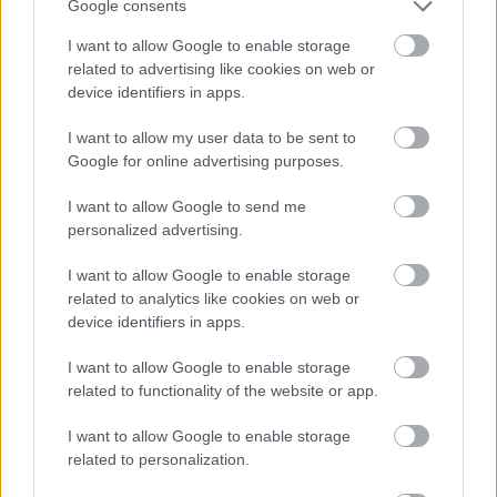
ασφαλιστικών εισφορών (εργοδότες, ελεύθεροι
Google consents
επαγγελματίες, αυτοτελώς απασχολούμενοι,
I want to allow Google to enable storage
αγρότες). Αφορά και στον ΕΦΚΑ, στο βαθμό που
related to advertising like cookies on web or
θα πρέπει να βεβαιώνει τις απαιτήσεις πιο κοντά
device identifiers in apps.
στην ημερομηνία γένεσης των οφειλών, κάτι που
I want to allow my user data to be sent to
ενισχύει τα ασφαλιστικά έσοδα και αποθαρρύνει
Google for online advertising purposes.
κακές πρακτικές υπερβολικών καθυστερήσεων.
I want to allow Google to send me
personalized advertising.
I want to allow Google to enable storage
related to analytics like cookies on web or
device identifiers in apps.
I want to allow Google to enable storage
related to functionality of the website or app.
I want to allow Google to enable storage
related to personalization.