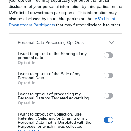
your opt-out. You may separately opt-out of the further
στρατιωτική επίθεση
των ΗΠΑ στη
disclosure of your personal information by third parties on the
Βενεζουέλα
IAB’s list of downstream participants. This information may
also be disclosed by us to third parties on the
IAB’s List of
02-01-2026 10:51
Downstream Participants
that may further disclose it to other
Ο δήμαρχος της Νέας
third parties.
Υόρκης υποσχέθηκε να
υλοποιήσει τις
Please note that this website/app uses one or more Google
Personal Data Processing Opt Outs
προεκλογικές του
services and may gather and store information including but
δεσμεύσεις
not limited to your visit or usage behaviour. You may click to
I want to opt-out of the Sharing of my
personal data.
grant or deny consent to Google and its third-party tags to
Opted In
01-01-2026 23:58
use your data for below specified purposes in below Google
Ζοχράν Μαμντάνι: Να
consent section.
I want to opt-out of the Sale of my
δείξουμε στον κόσμο
Personal Data.
ότι «η αριστερά
Opted In
μπορεί να κυβερνήσει»
I want to opt-out of processing my
Personal Data for Targeted Advertising.
Opted In
01-01-2026 11:28
ΗΠΑ: Ο Ζοχράν
I want to opt-out of Collection, Use,
Μαμντάνι ορκίστηκε
Retention, Sale, and/or Sharing of my
δήμαρχος της Νέας
Personal Data that Is Unrelated with the
Purposes for which it was collected.
Υόρκης