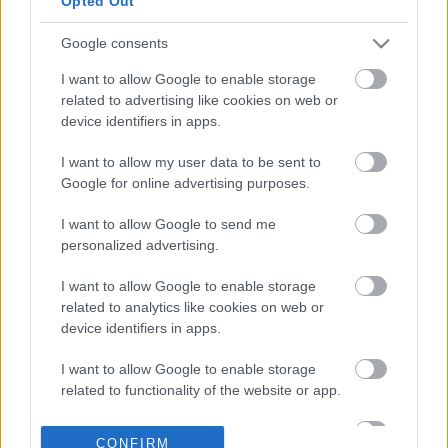
Opted Out
Google consents
08-12-2025 22:00
ΗΠΑ: Ο Μαμντάνι θα
I want to allow Google to enable storage
μετακομίσει στην
related to advertising like cookies on web or
επίσημη κατοικία του
device identifiers in apps.
δημάρχου της Νέας
Υόρκης
I want to allow my user data to be sent to
Google for online advertising purposes.
23-11-2025 21:29
I want to allow Google to send me
«Πολύ παραγωγική» η
personalized advertising.
συνάντηση δηλώνουν
Τραμπ και Μαμντάνι
I want to allow Google to enable storage
related to analytics like cookies on web or
device identifiers in apps.
21-11-2025 23:44
Τραμπ: Ο Ζελένσκι
I want to allow Google to enable storage
πρέπει να αποδεχτεί
related to functionality of the website or app.
το σχέδιο - Έχουμε
τρόπο να πετύχουμε
I want to allow Google to enable storage
ειρήνη
CONFIRM