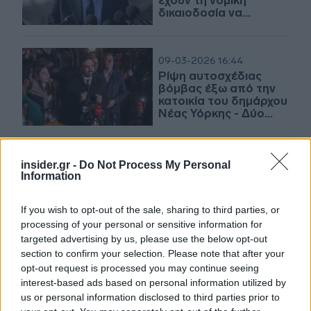
έχουν τη νομική
δικαιοδοσία να
συλλάβουν τον
Νετανιάχου
09-03-2026 16:44
Ρίψη αυτοσχέδιας
βόμβας έξω από την
κατοικία του δημάρχου
Νέας Υόρκης - Δύο
συλλήψεις
27-02-2026 10:50
insider.gr -
Do Not Process My Personal
Συνάντηση Μαμντάνι -
Information
Τραμπ στον Λευκό
Οίκο: Στο επίκεντρο
If you wish to opt-out of the sale, sharing to third parties, or
στέγαση και ICE
processing of your personal or sensitive information for
targeted advertising by us, please use the below opt-out
section to confirm your selection. Please note that after your
04-01-2026 10:53
opt-out request is processed you may continue seeing
Μαμντάνι: Ο δήμαρχος
interest-based ads based on personal information utilized by
Νέας Υόρκης
us or personal information disclosed to third parties prior to
καταδικάζει τη