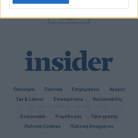
related to personalization.
I want to allow Google to enable storage
Επόμενο
related to security, including authentication
functionality and fraud prevention, and other
user protection.
Οικονομία
Πολιτική
Επιχειρήσεις
Αγορές
Tax & Labour
Επικαιρότητα
Sustainability
Επικοινωνία
Η ομάδα μας
Όροι χρήσης
Πολιτική Cookies
Πολιτική Απορρήτου