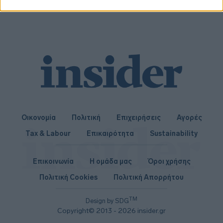
Επόμενο
I want to allow Google to enable storage
related to security, including authentication
functionality and fraud prevention, and other
user protection.
Οικονομία
Πολιτική
Επιχειρήσεις
Αγορές
Tax & Labour
Επικαιρότητα
Sustainability
Επικοινωνία
Η ομάδα μας
Όροι χρήσης
Πολιτική Cookies
Πολιτική Απορρήτου
TM
Design by SDG
Copyright© 2013 - 2026 insider.gr