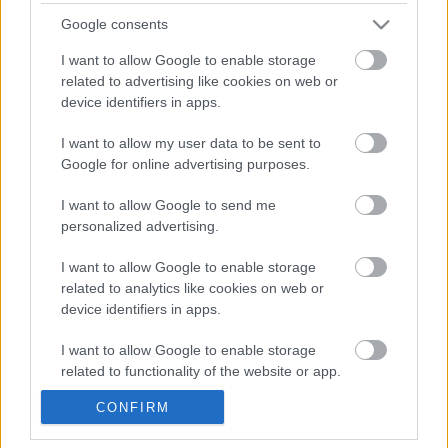
27-03-2025 07:15
Τράπεζες:
Google consents
Εξωδικαστικός,
πιστωτική επέκταση,
I want to allow Google to enable storage
νέα NPLs και δάνεια ν.
related to advertising like cookies on web or
Κατσέλη στην ατζέντα
device identifiers in apps.
των Θεσμών
I want to allow my user data to be sent to
20-02-2025 07:15
Google for online advertising purposes.
Ταμείο Ανάκαμψης:
Τελευταία ευκαιρία
για… μερεμέτια στο
I want to allow Google to send me
«Ελλάδα 2.0» - Τι
personalized advertising.
είδαν οι Θεσμοί στην
Ελλάδα
I want to allow Google to enable storage
related to analytics like cookies on web or
09-02-2025 08:00
device identifiers in apps.
Τι θα δουν τα κλιμάκια
των Θεσμών στην
Αθήνα – Κοινοτικά
I want to allow Google to enable storage
κονδύλια,
related to functionality of the website or app.
μεταρρυθμίσεις και
ανάπτυξη στο
CONFIRM
I want to allow Google to enable storage
επίκεντρο
related to personalization.