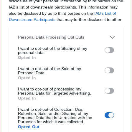
disclosure of your personal information by third parties on the
16-09-2025 13:30
IAB’s list of downstream participants. This information may
Ξανά στο μικροσκόπιο
also be disclosed by us to third parties on the
IAB’s List of
των Θεσμών: Διπλό
Downstream Participants
that may further disclose it to other
κρας τεστ για μέτρα
third parties.
στήριξης και
επενδύσεις
Please note that this website/app uses one or more Google
Personal Data Processing Opt Outs
services and may gather and store information including but
not limited to your visit or usage behaviour. You may click to
I want to opt-out of the Sharing of my
31-03-2025 07:05
personal data.
grant or deny consent to Google and its third-party tags to
Η ώρα των Θεσμών -
Opted In
use your data for below specified purposes in below Google
Τα παιδία... παίζει - Οι
consent section.
αποφάσεις της ΕΚΤ
I want to opt-out of the Sale of my
Personal Data.
Opted In
I want to opt-out of processing my
30-03-2025 08:00
Personal Data for Targeted Advertising.
Στο μικροσκόπιο των
Opted In
Θεσμών και πάλι η
Ελλάδα – Ανοίγει η
I want to opt-out of Collection, Use,
κουβέντα για τις
Retention, Sale, and/or Sharing of my
μειώσεις φόρων
Personal Data that Is Unrelated with the
Purposes for which it was collected.
Opted Out