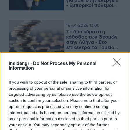
για ράλι στην ενέργεια
- Εμπορικοί πόλεμοι
και άλλα
16-01-2026 13:00
Σε δύο κύματα η
κάθοδος των Θεσμών
στην Αθήνα - Στο
επίκεντρο το Ταμείο
Ανάκαμψης
insider.gr -
Do Not Process My Personal
29-09-2025 07:00
Information
Τι θα δει ο Κοστέλο
στην Αθήνα - Το
If you wish to opt-out of the sale, sharing to third parties, or
μήνυμα Μητσοτάκη για
processing of your personal or sensitive information for
UniCredit - Αγωνία για
ΟΠΕΚΕΠΕ
targeted advertising by us, please use the below opt-out
section to confirm your selection. Please note that after your
26-09-2025 18:16
opt-out request is processed you may continue seeing
Όταν τα λεφτά δεν θα
interest-based ads based on personal information utilized by
υπάρχουν
us or personal information disclosed to third parties prior to
your opt-out. You may separately opt-out of the further