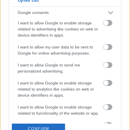
Opted Out
εισοδήματος - Τι
έρχεται για νέους
γονείς
Google consents
14-09-2024 09:43
Από ευνοϊκότερο
I want to allow Google to enable storage
έδαφος ξεκινά το
related to advertising like cookies on web or
2025 για την ελληνική
device identifiers in apps.
οικονομία και τον
προϋπολογισμό
I want to allow my user data to be sent to
Google for online advertising purposes.
06-09-2024 07:32
ΔΕΘ: Ποιες
I want to allow Google to send me
παρεμβάσεις
personalized advertising.
κλειδώνουν για
τεκμήρια, Airbnb και
I want to allow Google to enable storage
ενοικιάσεις ακινήτων
related to analytics like cookies on web or
device identifiers in apps.
12-06-2024 07:30
Ελ. Επαγγελματίες:
I want to allow Google to enable storage
Έρχονται «μερεμέτια»
related to functionality of the website or app.
στο τεκμαρτό
εισόδημα – Tα
I want to allow Google to enable storage
σενάρια και ο χρόνος
CONFIRM