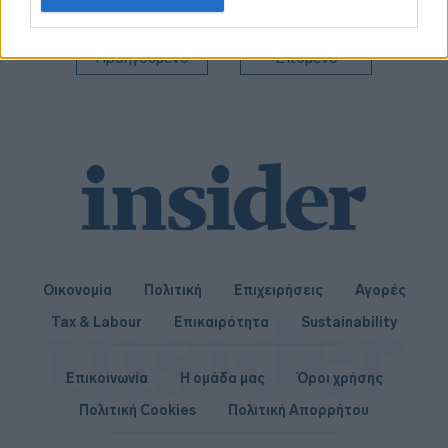
related to personalization.
των αποφάσεων
I want to allow Google to enable storage
Προηγούμενο
Επόμενο
related to security, including authentication
functionality and fraud prevention, and other
user protection.
Οικονομία
Πολιτική
Επιχειρήσεις
Αγορές
Tax & Labour
Επικαιρότητα
Sustainability
Επικοινωνία
Η ομάδα μας
Όροι χρήσης
Πολιτική Cookies
Πολιτική Απορρήτου