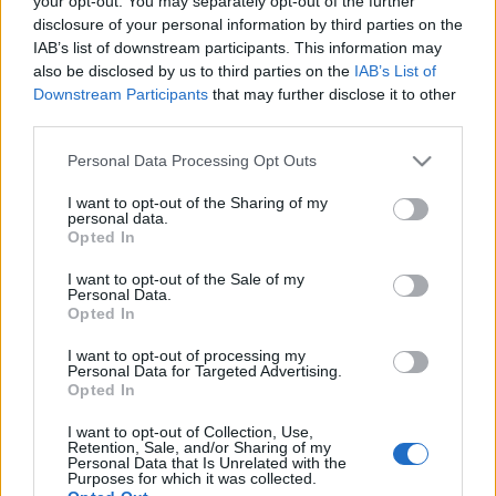
your opt-out. You may separately opt-out of the further
30.000 ευρώ
disclosure of your personal information by third parties on the
IAB’s list of downstream participants. This information may
also be disclosed by us to third parties on the
IAB’s List of
15-10-2024 10:00
Downstream Participants
that may further disclose it to other
Νέες παρεμβάσεις στη
third parties.
φορολογία –
Αποκαλυπτήρια για το
Please note that this website/app uses one or more Google
Personal Data Processing Opt Outs
νέο φορολογικό
services and may gather and store information including but
νομοσχέδιο
not limited to your visit or usage behaviour. You may click to
I want to opt-out of the Sharing of my
personal data.
grant or deny consent to Google and its third-party tags to
Opted In
10-10-2024 16:23
use your data for below specified purposes in below Google
Υπολογισμός
consent section.
I want to opt-out of the Sale of my
Τεκμηρίων:
Personal Data.
Διευκρινίσεις ΑΑΔΕ για
Opted In
τα κυλικεία στα
σχολεία
I want to opt-out of processing my
Personal Data for Targeted Advertising.
Opted In
17-09-2024 07:23
Φορολογικό
I want to opt-out of Collection, Use,
νομοσχέδιο: Οι
Retention, Sale, and/or Sharing of my
αλλαγές σε ΕΝΦΙΑ,
Personal Data that Is Unrelated with the
Purposes for which it was collected.
ΦΠΑ, φόρο