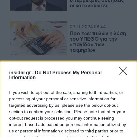
υπέρμετρες αυξήσεις
οι καταναλωτές
09-11-2024 08:44
Προ των πυλών η λύση
του ΥΠΕΘΟ για την
«παγίδα» των
τεκμηρίων
22-10-2024 07:10
insider.gr -
Do Not Process My Personal
Ελεύθεροι
Information
επαγγελματίες: Μόλις
1.037 αμφισβήτησαν
If you wish to opt-out of the sale, sharing to third parties, or
τα τεκμήρια
processing of your personal or sensitive information for
targeted advertising by us, please use the below opt-out
section to confirm your selection. Please note that after your
21-10-2024 07:31
opt-out request is processed you may continue seeing
Επαγγελματίες: 4
interest-based ads based on personal information utilized by
στους 10 δηλώνουν
us or personal information disclosed to third parties prior to
ετήσιο τζίρο κάτω από