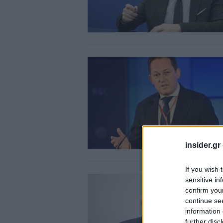
insider.gr
If you wish 
sensitive in
confirm you
continue se
information 
further disc