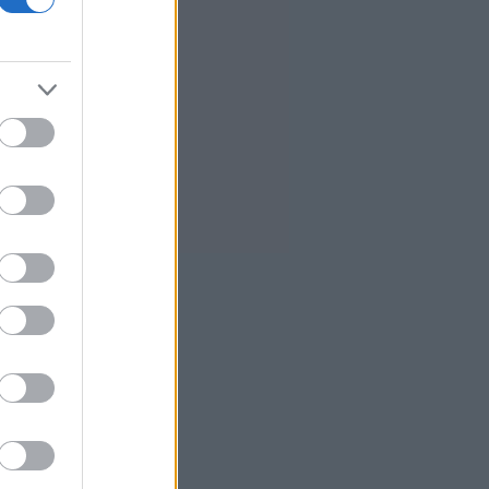
9
Τσίπρας: Στις 2 Σεπτεμβρίου η
παρουσίαση του οικονομικού
προγράμματος της ΕΛ.Α.Σ. στη
Θεσσαλονίκη
2
ΗΠΑ: Η Γερουσία ενέκρινε
βραχυπρόθεσμη χρηματοδότηση
της ομοσπονδιακής κυβέρνησης -
Αγνόησε τον Τραμπ για το Ιράν
4
ΓΓΠΠ: Red Code την Κυριακή σε
αρκετές περιοχές της χώρας
ΗΠΑ: Η Ουάσινγκτον θα
προσφέρει βοήθεια 1 δισ.
δολαρίων στη νέα κυβέρνηση της
Κολομβίας
Τουρκία: Περιορίζει την εμπορική
ναυσιπλοΐα προς τη Μαύρη
Θάλασσα
6
Ρωσία: Έπληξε φορτηγό πλοίο με
όπλα για την Ουκρανία ανοιχτά
της Οδησσού