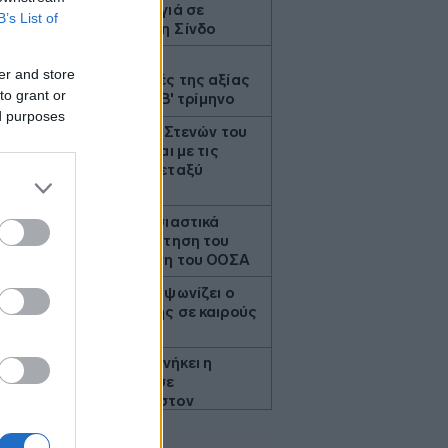
0
Θεσσαλονίκη: Πυρκαγιά σε
B’s List of
χαμηλή βλάστηση στη Σίνδο
7
Berkshire Hathaway:
er and store
Επαναγόρασε μετοχές της αξίας
to grant or
4,5 δισ. δολαρίων το Β' τρίμηνο
ed purposes
Ιράν: Το άνοιγμα των Στενών του
Ορμούζ δεν σχετίζεται με τις
διαπραγματεύσεις μεταξύ
Τεχεράνης και Ομάν
Σκέρτσος: Χωρίς ουσιαστικά
επιχειρήματα η απάντηση του
ΠΑΣΟΚ για την έκθεση του ΟΟΣΑ
0
Σούπερ μάρκετ: Πώς ψωνίζει ο
Έλληνας καταναλωτής σε καιρούς
ακρίβειας
Σε γυναίκα 57 ετών ανήκει η
σορός που βρέθηκε σε
προχωρημένη σήψη στον
Λυκαβηττό