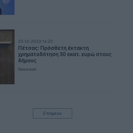
12:5
12:4
23-12-2022 14:23
Πέτσας: Πρόσθετη έκτακτη
χρηματοδότηση 30 εκατ. ευρώ στους
12:2
δήμους
Newsroom
12:16
12:0
Επόμενο
11:46