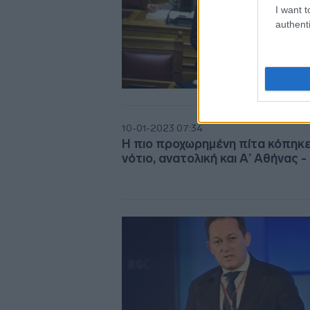
I want t
authenti
10-01-2023 07:34
Η πιο προχωρημένη πίτα κόπηκε
νότιο, ανατολική και Α’ Αθήνας 