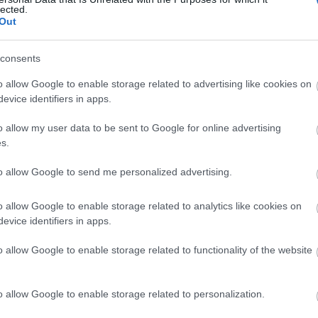
14:4
lected.
μέσα στην ΕΥΠ
Out
Newsroom
consents
14:4
o allow Google to enable storage related to advertising like cookies on
evice identifiers in apps.
o allow my user data to be sent to Google for online advertising
14:3
s.
22-01-2023 09:22
Επιμονή Πέτσα για αυτοδυναμία της
14:21
to allow Google to send me personalized advertising.
ΝΔ στις εκλογές
Newsroom
o allow Google to enable storage related to analytics like cookies on
evice identifiers in apps.
14:17
o allow Google to enable storage related to functionality of the website
14:0
o allow Google to enable storage related to personalization.
16-01-2023 19:20