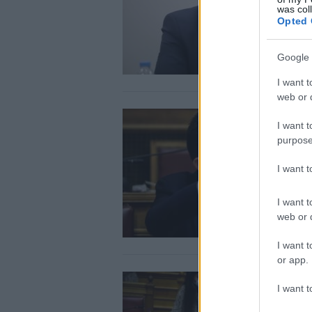
was col
Opted 
Google 
I want t
web or d
I want t
purpose
I want 
I want t
web or d
I want t
or app.
I want t