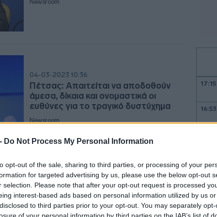
Newsroom
04-03-2023 10:36
17:15
Πέτσας: Απαιτείται να αποδοθούν
άμεσα, δίκαια και ονομαστικά οι
ευθύνες για το τραγικό δυστύχημα
16:53
Newsroom
 -
Do Not Process My Personal Information
16:17
to opt-out of the sale, sharing to third parties, or processing of your per
formation for targeted advertising by us, please use the below opt-out s
r selection. Please note that after your opt-out request is processed y
16:10
05-02-2023 12:02
eing interest-based ads based on personal information utilized by us or
Πέτσας: Προσανατολιζόμαστε στο
disclosed to third parties prior to your opt-out. You may separately opt-
να μείνουν κλειστά τα σχολεία
losure of your personal information by third parties on the IAB’s list of