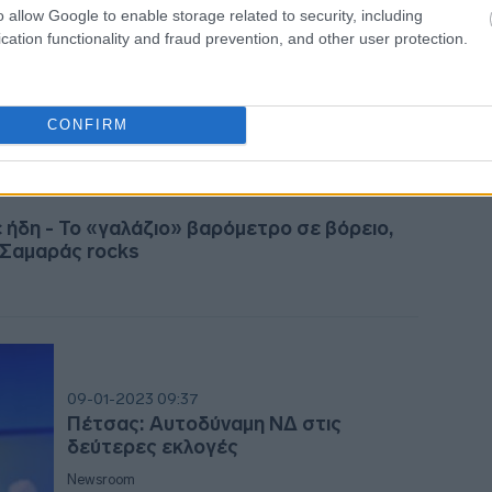
Πέτσας: Σφράγιση καταστημάτων για
o allow Google to enable storage related to security, including
13:56
αυθαίρετες καταλήψεις δημοσίων
cation functionality and fraud prevention, and other user protection.
χώρων με τραπεζοκαθίσματα
Newsroom
13:4
CONFIRM
13:35
 ήδη - Το «γαλάζιο» βαρόμετρο σε βόρειο,
- Σαμαράς rocks
13:17
13:13
09-01-2023 09:37
13:01
Πέτσας: Αυτοδύναμη ΝΔ στις
δεύτερες εκλογές
Newsroom