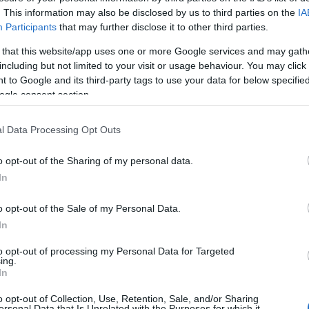
16:0
. This information may also be disclosed by us to third parties on the
IA
Newsroom
Participants
that may further disclose it to other third parties.
15:4
 that this website/app uses one or more Google services and may gath
including but not limited to your visit or usage behaviour. You may click 
 to Google and its third-party tags to use your data for below specifi
15:35
ogle consent section.
04-02-2023 10:47
l Data Processing Opt Outs
Πέτσας: Από σήμερα εκτεταμένοι
15:23
έλεγχοι της τροχαίας για αλυσίδες
o opt-out of the Sharing of my personal data.
In
Newsroom
15:0
o opt-out of the Sale of my Personal Data.
In
14:51
to opt-out of processing my Personal Data for Targeted
ing.
In
28-01-2023 11:36
o opt-out of Collection, Use, Retention, Sale, and/or Sharing
Πέτσας: Υπάρχουν «ρυπαρά» δίκτυα
ersonal Data that Is Unrelated with the Purposes for which it