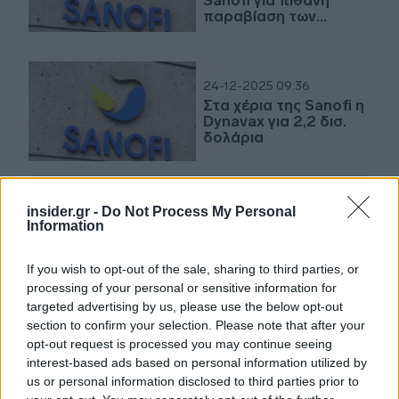
Sanofi για πιθανή
παραβίαση των
κανόνων του
ανταγωνισμού
24-12-2025 09:36
Στα χέρια της Sanofi η
Dynavax για 2,2 δισ.
δολάρια
08-12-2025 11:14
insider.gr -
Do Not Process My Personal
Η Greenvolt Next
Information
παρέδωσε
φωτοβολταϊκό πάρκο
If you wish to opt-out of the sale, sharing to third parties, or
4 MW για τη Sanofi
processing of your personal or sensitive information for
στην Ιρλανδία
targeted advertising by us, please use the below opt-out
section to confirm your selection. Please note that after your
22-07-2025 09:39
opt-out request is processed you may continue seeing
Στην κατοχή της Sanofi
interest-based ads based on personal information utilized by
περνά η βρετανική
us or personal information disclosed to third parties prior to
Vicebio για έως και 1,6