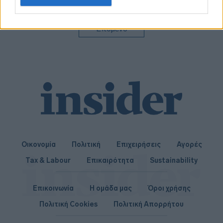
related to personalization.
I want to allow Google to enable storage
Επόμενο
related to security, including authentication
functionality and fraud prevention, and other
user protection.
Οικονομία
Πολιτική
Επιχειρήσεις
Αγορές
Tax & Labour
Επικαιρότητα
Sustainability
Επικοινωνία
Η ομάδα μας
Όροι χρήσης
Πολιτική Cookies
Πολιτική Απορρήτου