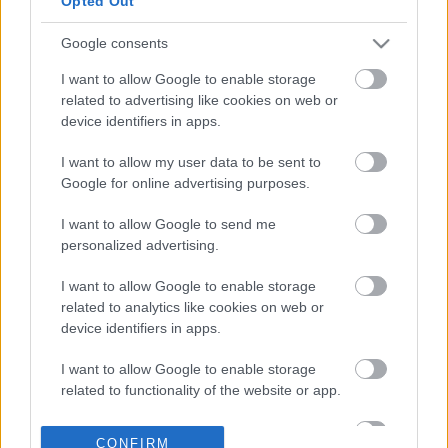
Opted Out
δολαρίων στη
Σιγκαπούρη
Google consents
11-10-2024 12:14
Sanofi: Κοντά σε deal
I want to allow Google to enable storage
15 δισ. ευρώ για την
related to advertising like cookies on web or
πώληση του 50% της
device identifiers in apps.
Opella στην
αμερικανική CD&R
I want to allow my user data to be sent to
Google for online advertising purposes.
04-07-2024 10:37
I want to allow Google to send me
Ο Anthony Aouad στο
personalized advertising.
τιμόνι της Sanofi
Ελλάδας
I want to allow Google to enable storage
related to analytics like cookies on web or
device identifiers in apps.
01-07-2024 19:22
I want to allow Google to enable storage
Ανοδικά οι
related to functionality of the website or app.
ευρωαγορές με φόντο
τις γαλλικές εκλογές
I want to allow Google to enable storage
CONFIRM