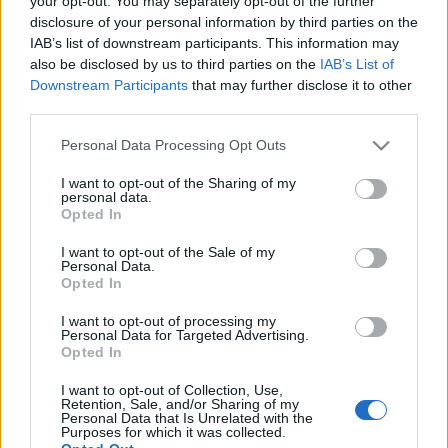
your opt-out. You may separately opt-out of the further
δισ. δολάρια
disclosure of your personal information by third parties on the
IAB’s list of downstream participants. This information may
also be disclosed by us to third parties on the
IAB’s List of
02-06-2025 10:51
Downstream Participants
that may further disclose it to other
Η Sanofi εξαγοράζει
third parties.
την αμερικανική
Blueprint Medicines
Please note that this website/app uses one or more Google
Personal Data Processing Opt Outs
για 9,1 δισ. δολάρια
services and may gather and store information including but
not limited to your visit or usage behaviour. You may click to
I want to opt-out of the Sharing of my
personal data.
grant or deny consent to Google and its third-party tags to
Opted In
03-12-2024 08:29
use your data for below specified purposes in below Google
Sanofi: Επένδυση 1 δισ.
consent section.
I want to opt-out of the Sale of my
ευρώ για νέα βάση
Personal Data.
παραγωγής ινσουλίνης
Opted In
στο Πεκίνο
I want to opt-out of processing my
Personal Data for Targeted Advertising.
Opted In
27-11-2024 14:03
Η Sanofi ετοιμάζεται
I want to opt-out of Collection, Use,
για μελλοντικές
Retention, Sale, and/or Sharing of my
πανδημίες με
Personal Data that Is Unrelated with the
Purposes for which it was collected.
επένδυση 595 δισ.