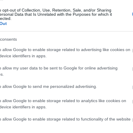
συζητήσεις για συγχώνευση
11:03
o opt-out of Collection, Use, Retention, Sale, and/or Sharing
Newsroom
ersonal Data that Is Unrelated with the Purposes for which it
lected.
Out
11:0
consents
o allow Google to enable storage related to advertising like cookies on
10:4
evice identifiers in apps.
19-12-2024 13:51
New York Times: Οι φωτογραφίες
o allow my user data to be sent to Google for online advertising
10:1
που καθόρισαν το 2024
s.
Newsroom
to allow Google to send me personalized advertising.
10:0
o allow Google to enable storage related to analytics like cookies on
evice identifiers in apps.
10:0
o allow Google to enable storage related to functionality of the website