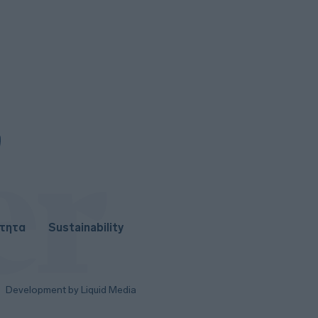
6
Αποζημιώσεις, επιδόματα και
στεγαστική συνδρομή: Όλα όσα
πρέπει να γνωρίζουν οι
πυρόπληκτοι
5
Ιράν για Ορμούζ: Το αν θα ανοίξει
θα εξαρτηθεί από τις ΗΠΑ,
έχουμε συμφωνήσει με το Ομάν
ότητα
Sustainability
Development by Liquid Media