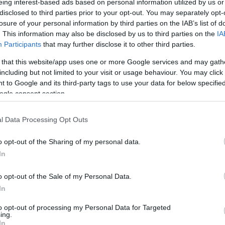
διαγωνισμό του Nature
eing interest-based ads based on personal information utilized by us or
disclosed to third parties prior to your opt-out. You may separately opt-
11:24
Newsroom
losure of your personal information by third parties on the IAB’s list of
. This information may also be disclosed by us to third parties on the
IA
Participants
that may further disclose it to other third parties.
 that this website/app uses one or more Google services and may gath
11:19
including but not limited to your visit or usage behaviour. You may click 
 to Google and its third-party tags to use your data for below specifi
07-01-2025 13:56
ogle consent section.
Ενώνουν δυνάμεις Getty Images και
Shutterstock - Στα 3,7 δισ. δολάρια
το deal συγχώνευσης
l Data Processing Opt Outs
11:19
Newsroom
o opt-out of the Sharing of my personal data.
In
11:09
o opt-out of the Sale of my Personal Data.
In
11:05
to opt-out of processing my Personal Data for Targeted
03-01-2025 22:00
ing.
Getty Images και Shutterstock σε
In