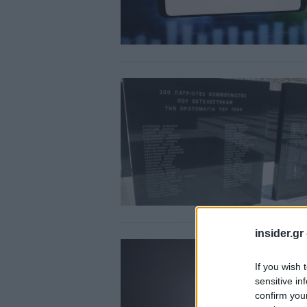
insider.gr
If you wish 
sensitive in
confirm you