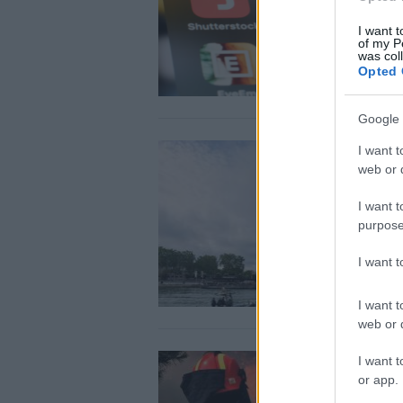
I want t
of my P
was col
Opted 
Google 
I want t
web or d
I want t
purpose
I want 
I want t
web or d
I want t
or app.