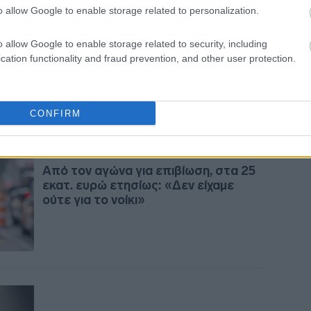
24-10-2024 10:02
09:4
o allow Google to enable storage related to personalization.
Σε ύφεση η πυρκαγιά στην Κίμωλο
Newsroom
o allow Google to enable storage related to security, including
09:4
cation functionality and fraud prevention, and other user protection.
09:3
CONFIRM
09:2
23-03-2024 09:40
Από τον αγώνα για επιβίωση, στα 25
εκατ. ευρώ ετησίως: «Δεν είχαμε
ούτε για το νοίκι»
09:1
09:0
08:5