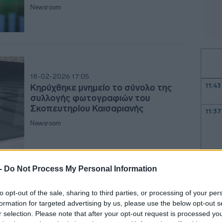
Newsroom
18-02-2026 17:05
11:43
Κηρύχθηκε μνημείο το σύνολο της
συλλογής φωτογραφιών του
Σκοπευτηρίου Καισαριανής
11:37
Newsroom
11:31
 -
Do Not Process My Personal Information
11:28
14-05-2025 12:21
to opt-out of the sale, sharing to third parties, or processing of your per
Φωτογραφία επιστημονικής έρευνας
formation for targeted advertising by us, please use the below opt-out s
στον Χελμό διακρίθηκε σε
r selection. Please note that after your opt-out request is processed y