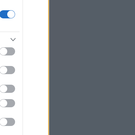
Οι ευρωπαϊκές αγορές κοντά σε
ιστορικά υψηλά με το βλέμμα στη
Μέση Ανατολή
0
Euroxx: Ανεβάζει στα 13 ευρώ την
τιμή-στόχο για την Τράπεζα
Κύπρου
0
SoftBank: Πτώση 18% στα κέρδη,
αλλά ξεπέρασαν τις εκτιμήσεις
λόγω Intel και ByteDance
8
Google: Αλλάζει την ηγεσία του AI
- Νέος πρόεδρος ο Ντέμης
Χασάμπης
7
Δήμας: «Στο Εθνικό Πρόγραμμα
Ανάπτυξης η αναβάθμιση του
Αεροδρομίου Πάρου»
3
Jumbo: Άνοδος πωλήσεων 10%
στην Ελλάδα τον Ιούλιο - Στο +8%
στο επτάμηνο