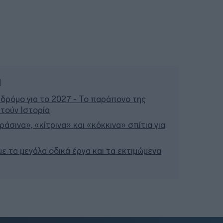
ή
 δρόμο για το 2027 - Το παράπονο της
τούν Ιστορία
άσινα», «κίτρινα» και «κόκκινα» σπίτια για
 με τα μεγάλα οδικά έργα και τα εκτιμώμενα