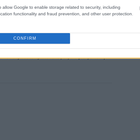
 και το PGA Tour. Ιδρύθηκε από
Μαρκ
o allow Google to enable storage related to security, including
γένειας Getty, με τον ίδιο μάλιστα να είναι
cation functionality and fraud prevention, and other user protection.
ments, η οποία κατέχει περίπου το 43% των
ς. Από την πλευρά της, η Shutterstock,
στηριακή αγορά το 2012.
CONFIRM
News
και μάθετε πρώτοι όλες τις
ειδήσεις
από την