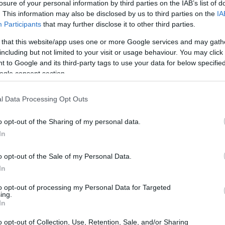
losure of your personal information by third parties on the IAB’s list of
όδοξες για ένα πιο φιλοεπενδυτικό,
. This information may also be disclosed by us to third parties on the
IA
ναψη συμφωνιών και εξαγορών υπό την νέα
Participants
that may further disclose it to other third parties.
21:01
 that this website/app uses one or more Google services and may gath
including but not limited to your visit or usage behaviour. You may click 
20:42
 to Google and its third-party tags to use your data for below specifi
 έρχονται καθώς η
ζήτηση για
ogle consent section.
μέσα εκτινάσσεται στα ύψη
, με τους
20:32
 περισσότερο τον χρόνο τους στο
l Data Processing Opt Outs
τλ, που ιδρύθηκε το 1995, διαθέτει μια
, βίντεο και μουσικής που
o opt-out of the Sharing of my personal data.
20:19
In
ανίες των ΜΜΕ, της ψυχαγωγίας, της
εριεχομένου.
o opt-out of the Sale of my Personal Data.
20:11
In
to opt-out of processing my Personal Data for Targeted
ing.
20:00
In
o opt-out of Collection, Use, Retention, Sale, and/or Sharing