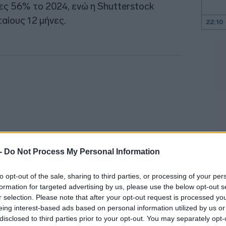
ες 56% το 2024, ενώ η Shutterstock
αίους 12 μήνες.
22:10
22:00
21:52
21:46
21:39
 -
Do Not Process My Personal Information
to opt-out of the sale, sharing to third parties, or processing of your per
21:27
formation for targeted advertising by us, please use the below opt-out s
r selection. Please note that after your opt-out request is processed y
προκαλούσε
εξονυχιστικούς ελέγχους
για
eing interest-based ads based on personal information utilized by us or
21:11
disclosed to third parties prior to your opt-out. You may separately opt-
νοπωλιακής πολιτικής, με τις 2