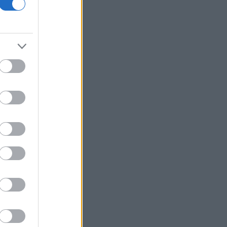
ΕΛ.Α.Σ: «Η απροκάλυπτη ώσμωση
δικαστικής αρχής και εκτελεστικής
εξουσίας εκθέτει τη χώρα διεθνώς»
Δικαστικό μπλόκο στην αίθουσα χορού
του Τραμπ στο Λευκό Οίκο
Μπάρκιν (Fed): «Τα στοιχεία για την
αγορά εργασίας συμβαδίζουν με τις
πρόσφατες τάσεις»
Καταβλήθηκαν 33,58 εκατ. ευρώ σε
67.746 δικαιούχους για την αγορά
λιπασμάτων
Ευρωαγορές: Η καλύτερη εβδομάδα
από τα τέλη Ιουνίου - Σε νέα υψηλά ο
Stoxx 600
Κορυφώνεται η έξοδος των εκδρομέων
- Στο 100% η πληρότητα σε πολλά
δρομολόγια για Κυκλάδες
Η Ιταλία απαντά στην Ισπανία: «Δεν
δεχόμαστε τελεσίγραφα» - Σε ισχύ οι