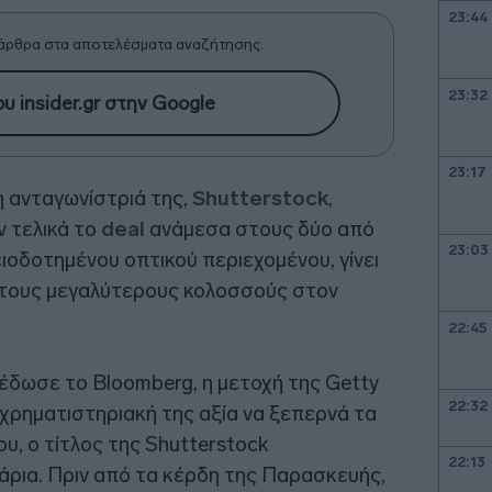
23:44
άρθρα στα αποτελέσματα αναζήτησης.
23:32
υ insider.gr στην Google
23:17
 ανταγωνίστριά της,
Shutterstock
,
ν τελικά το
deal
ανάμεσα στους δύο από
23:03
οδοτημένου οπτικού περιεχομένου, γίνει
ό τους μεγαλύτερους κολοσσούς στον
22:45
έδωσε το Bloomberg, η μετοχή της Getty
22:32
 χρηματιστηριακή της αξία να ξεπερνά τα
ου, ο τίτλος της Shutterstock
22:13
άρια. Πριν από τα κέρδη της Παρασκευής,