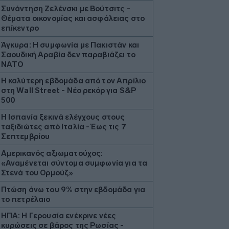
Συνάντηση Ζελένσκι με Βούτσιτς -
Θέματα οικονομίας και ασφάλειας στο
επίκεντρο
Άγκυρα: Η συμφωνία με Πακιστάν και
Σαουδική Αραβία δεν παραβιάζει το
ΝΑΤΟ
Η καλύτερη εβδομάδα από τον Απρίλιο
στη Wall Street - Νέο ρεκόρ για S&P
500
Η Ισπανία ξεκινά ελέγχους στους
ταξιδιώτες από Ιταλία - Έως τις 7
Σεπτεμβρίου
Αμερικανός αξιωματούχος:
«Αναμένεται σύντομα συμφωνία για τα
Στενά του Ορμούζ»
Πτώση άνω του 9% στην εβδομάδα για
το πετρέλαιο
ΗΠΑ: Η Γερουσία ενέκρινε νέες
κυρώσεις σε βάρος της Ρωσίας -