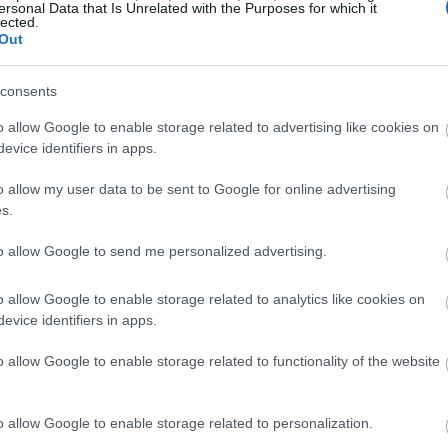
ersonal Data that Is Unrelated with the Purposes for which it
19:45
lected.
Out
19:37
consents
o allow Google to enable storage related to advertising like cookies on
19:27
evice identifiers in apps.
o allow my user data to be sent to Google for online advertising
19:15
s.
to allow Google to send me personalized advertising.
19:10
o allow Google to enable storage related to analytics like cookies on
evice identifiers in apps.
19:06
o allow Google to enable storage related to functionality of the website
18:56
o allow Google to enable storage related to personalization.
 φωτογράφους και έχει αποκλειστικές