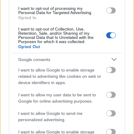
I want to opt-out of processing my
Personal Data for Targeted Advertising.
Opted In
Ο Χελμός επιλέχθηκε, όπως εξηγεί ο Μάικλ
I want to opt-out of Collection, Use,
Λονάρντι, καθώς «βρίσκεται σε ένα ενδιαφέρον
Retention, Sale, and/or Sharing of my
σταυροδρόμι μεταξύ των αέριων μαζών που
Personal Data that Is Unrelated with the
Purposes for which it was collected.
διοχετεύονται μέσω της βαλκανικής χερσονήσου
Opted Out
και των θαλάσσιων αέριων μαζών από τη
Google consents
Μεσόγειο θάλασσα. Αυτές οι αέριες μάζες
μεταφέρουν σωματίδια με ανθρωπογενή
I want to allow Google to enable storage
προέλευση, φυσικό θαλασσινό αλάτι και σκόνη
related to advertising like cookies on web or
device identifiers in apps.
της Σαχάρας, επιτρέποντας έτσι τη διερεύνηση
του ρόλου των διαφόρων σωματιδίων στον
I want to allow my user data to be sent to
σχηματισμό νεφών».
Google for online advertising purposes.
I want to allow Google to send me
Ο ίδιος συμπληρώνει ότι στον Χελμό λειτουργεί
personalized advertising.
για μεγάλο χρονικό διάστημα έναν σταθμό
παρακολούθησης ατμοσφαιρικών δεδομένων το
I want to allow Google to enable storage