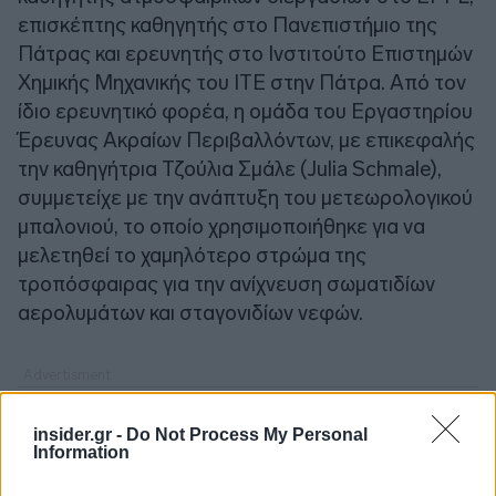
επισκέπτης καθηγητής στο Πανεπιστήμιο της
Πάτρας και ερευνητής στο Ινστιτούτο Επιστημών
Χημικής Μηχανικής του ΙΤΕ στην Πάτρα. Από τον
ίδιο ερευνητικό φορέα, η ομάδα του Εργαστηρίου
Έρευνας Ακραίων Περιβαλλόντων, με επικεφαλής
την καθηγήτρια Τζούλια Σμάλε (Julia Schmale),
συμμετείχε με την ανάπτυξη του μετεωρολογικού
μπαλονιού, το οποίο χρησιμοποιήθηκε για να
μελετηθεί το χαμηλότερο στρώμα της
τροπόσφαιρας για την ανίχνευση σωματιδίων
αερολυμάτων και σταγονιδίων νεφών.
insider.gr -
Do Not Process My Personal
Information