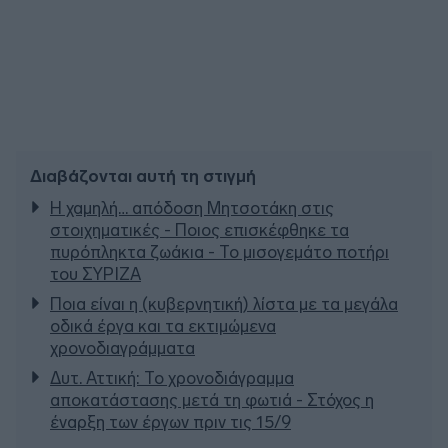
Διαβάζονται αυτή τη στιγμή
Η χαμηλή… απόδοση Μητσοτάκη στις
στοιχηματικές - Ποιος επισκέφθηκε τα
πυρόπληκτα ζωάκια - Το μισογεμάτο ποτήρι
του ΣΥΡΙΖΑ
Ποια είναι η (κυβερνητική) λίστα με τα μεγάλα
οδικά έργα και τα εκτιμώμενα
χρονοδιαγράμματα
Δυτ. Αττική: Το χρονοδιάγραμμα
αποκατάστασης μετά τη φωτιά - Στόχος η
έναρξη των έργων πριν τις 15/9