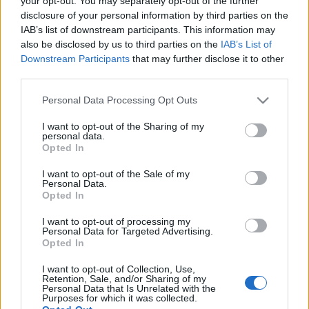
your opt-out. You may separately opt-out of the further
στα Εξαμίλια
disclosure of your personal information by third parties on the
IAB’s list of downstream participants. This information may
also be disclosed by us to third parties on the
IAB’s List of
27-07-2026 14:10
Downstream Participants
that may further disclose it to other
Έκρηξη σε εργοστάσιο
third parties.
στα Εξαμίλια Κορινθίας
- Ένας νεκρός, υπό
Please note that this website/app uses one or more Google
Personal Data Processing Opt Outs
διερεύνηση τα αίτια
services and may gather and store information including but
not limited to your visit or usage behaviour. You may click to
I want to opt-out of the Sharing of my
personal data.
grant or deny consent to Google and its third-party tags to
Opted In
26-07-2026 16:32
use your data for below specified purposes in below Google
Tasnim: Έκρηξη σε
consent section.
I want to opt-out of the Sale of my
δεξαμενόπλοιο στο
Personal Data.
Ορμούζ που
Opted In
προσέκρουσε σε
νάρκη
I want to opt-out of processing my
Personal Data for Targeted Advertising.
Opted In
23-07-2026 19:36
Έκρηξη σε εργοστάσιο
I want to opt-out of Collection, Use,
επισκευής σκαφών στα
Retention, Sale, and/or Sharing of my
Χανιά - Ένας σοβαρά
Personal Data that Is Unrelated with the
Purposes for which it was collected.
τραυματίας