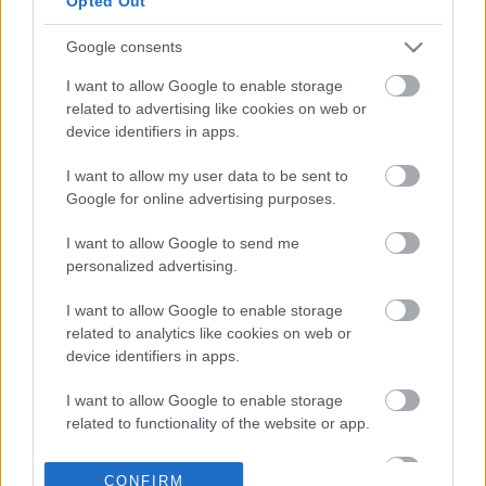
Opted Out
Google consents
15-07-2026 20:30
Έκρηξη στον
I want to allow Google to enable storage
Ασπρόπυργο:
related to advertising like cookies on web or
Ελεύθεροι οι δύο
device identifiers in apps.
συλληφθέντες - Τι
υποστήριξαν στις
I want to allow my user data to be sent to
απολογίες τους
Google for online advertising purposes.
14-07-2026 23:52
Ουκρανία: Ο
I want to allow Google to send me
επικεφαλής του
personalized advertising.
Ukroboronprom
υπέβαλε παραίτηση
I want to allow Google to enable storage
μετά από έκρηξη σε
related to analytics like cookies on web or
αποθήκη
device identifiers in apps.
14-07-2026 14:33
Έκρηξη έπληξε το
I want to allow Google to enable storage
δεξαμενόπλοιο Stolt
related to functionality of the website or app.
Magnesium ανοιχτά
του Ομάν
I want to allow Google to enable storage
CONFIRM