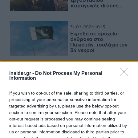
εργοστασίου
παραγωγής drones
στο Γεκατερίνμπουργκ
31-07-2026 10:13
Έκρηξη σε ορυχείο
άνθρακα στο
Πακιστάν, τουλάχιστον
34 νεκροί
29-07-2026 19:39
insider.gr -
Do Not Process My Personal
Αίγυπτος: Έκρηξη στο
Information
λιμάνι Νταμιέτα,
αναφορές για πλήγμα
If you wish to opt-out of the sale, sharing to third parties, or
drone σε αμερικανικό
processing of your personal or sensitive information for
τάνκερ
targeted advertising by us, please use the below opt-out
section to confirm your selection. Please note that after your
27-07-2026 20:36
opt-out request is processed you may continue seeing
Τρεις συλλήψεις για
interest-based ads based on personal information utilized by
την τραγωδία με
us or personal information disclosed to third parties prior to
έκρηξη σε εργοστάσιο