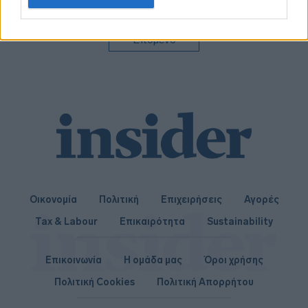
related to personalization.
I want to allow Google to enable storage
Επόμενο
related to security, including authentication
functionality and fraud prevention, and other
user protection.
Οικονομία
Πολιτική
Επιχειρήσεις
Αγορές
Tax & Labour
Επικαιρότητα
Sustainability
Επικοινωνία
Η ομάδα μας
Όροι χρήσης
Πολιτική Cookies
Πολιτική Απορρήτου