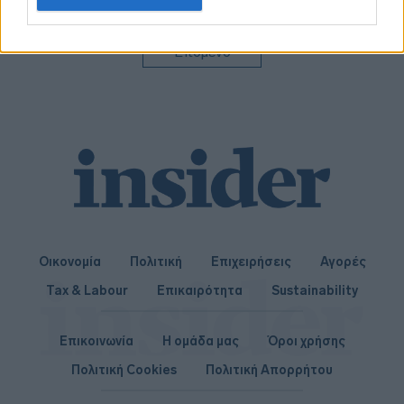
related to personalization.
I want to allow Google to enable storage
Επόμενο
related to security, including authentication
functionality and fraud prevention, and other
user protection.
Οικονομία
Πολιτική
Επιχειρήσεις
Αγορές
Tax & Labour
Επικαιρότητα
Sustainability
Επικοινωνία
Η ομάδα μας
Όροι χρήσης
Πολιτική Cookies
Πολιτική Απορρήτου