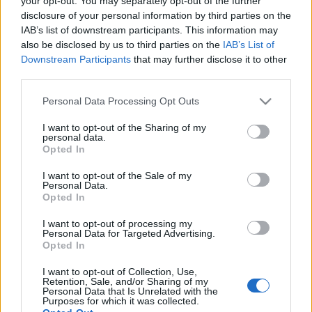
your opt-out. You may separately opt-out of the further
φυσικού αερίου στα
Ιωάννινα
disclosure of your personal information by third parties on the
IAB’s list of downstream participants. This information may
also be disclosed by us to third parties on the
IAB’s List of
27-12-2022 16:27
Downstream Participants
that may further disclose it to other
ΔΕΔΑ: Νέες δράσεις
third parties.
ΕΚΕ με επίκεντρο τα
παιδιά και τους νέους
Please note that this website/app uses one or more Google
Personal Data Processing Opt Outs
services and may gather and store information including but
not limited to your visit or usage behaviour. You may click to
I want to opt-out of the Sharing of my
personal data.
grant or deny consent to Google and its third-party tags to
Opted In
02-12-2022 12:02
use your data for below specified purposes in below Google
ΔΕΔΑ: Δωρεά 10
consent section.
I want to opt-out of the Sale of my
απινιδωτών στο Δ'
Personal Data.
Σώμα Στρατού
Opted In
«ΘΡΑΚΗ»
I want to opt-out of processing my
Personal Data for Targeted Advertising.
Opted In
21-10-2022 11:04
ΔΕΔΑ: Το φυσικό αέριο
I want to opt-out of Collection, Use,
«πάει» στο Ναύπλιο
Retention, Sale, and/or Sharing of my
και το Άργος -
Personal Data that Is Unrelated with the
Purposes for which it was collected.
Τουλάχιστον 2.000