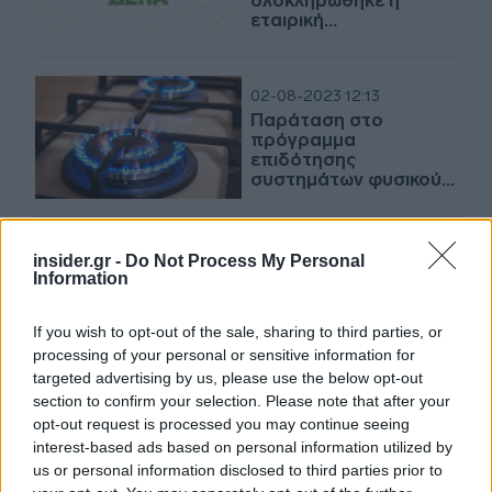
ολοκληρώθηκε η
εταιρική
αναδιοργάνωση στην
Ελλάδα
02-08-2023 12:13
Παράταση στο
πρόγραμμα
επιδότησης
συστημάτων φυσικού
αερίου σε νοικοκυριά
της Φλώρινας
19-07-2023 10:13
insider.gr -
Do Not Process My Personal
Φλώρινα: Στα τέλη του
Information
2023 οι πρώτες
συνδέσεις
If you wish to opt-out of the sale, sharing to third parties, or
καταναλωτών στο
processing of your personal or sensitive information for
δίκτυο φυσικού αερίου
targeted advertising by us, please use the below opt-out
section to confirm your selection. Please note that after your
24-02-2023 15:00
opt-out request is processed you may continue seeing
ΔΕΔΑ: Ξεκίνησαν τα
interest-based ads based on personal information utilized by
έργα κατασκευής
us or personal information disclosed to third parties prior to
δικτύου διανομής