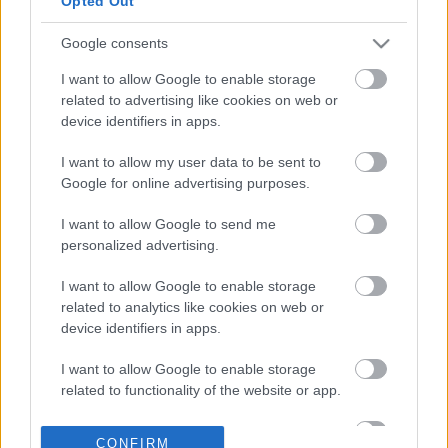
Opted Out
συνδέσεις
καταναλωτών
Google consents
09-09-2022 19:58
Τσάκας: Με μέτοχο την
I want to allow Google to enable storage
Italgas, η ΔΕΔΑ
related to advertising like cookies on web or
αποκτά έναν ισχυρό
device identifiers in apps.
σύμμαχο για την
περαιτέρω ανάπτυξη
I want to allow my user data to be sent to
των δικτύων
Google for online advertising purposes.
10-07-2022 11:28
I want to allow Google to send me
ΥΠΕΝ: Κίνητρα για την
personalized advertising.
παραγωγή
βιομεθανίου
I want to allow Google to enable storage
related to analytics like cookies on web or
device identifiers in apps.
28-06-2022 16:28
Στη Δυτική Μακεδονία
I want to allow Google to enable storage
κλιμάκιο της ΔΕΔΑ για
related to functionality of the website or app.
την επίβλεψη των
έργων φυσικού αερίου
I want to allow Google to enable storage
CONFIRM