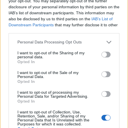
your opt-out. You may separately opt-out of the further
εκείνος. Οι δύο ηγέτες έχουν καταστήσει σαφές
disclosure of your personal information by third parties on the
τι επιδιώκουν να αποσπάσουν ο ένας από τον
IAB’s list of downstream participants. This information may
άλλο στις συνομιλίες αυτής της εβδομάδας.
also be disclosed by us to third parties on the
IAB’s List of
Downstream Participants
that may further disclose it to other
third parties.
Please note that this website/app uses one or more Google
Personal Data Processing Opt Outs
services and may gather and store information including but
not limited to your visit or usage behaviour. You may click to
I want to opt-out of the Sharing of my
personal data.
grant or deny consent to Google and its third-party tags to
Opted In
use your data for below specified purposes in below Google
consent section.
I want to opt-out of the Sale of my
Personal Data.
Opted In
I want to opt-out of processing my
Personal Data for Targeted Advertising.
Opted In
I want to opt-out of Collection, Use,
Retention, Sale, and/or Sharing of my
Personal Data that Is Unrelated with the
Purposes for which it was collected.