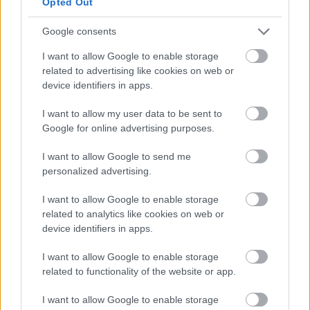
Opted Out
Google consents
I want to allow Google to enable storage
related to advertising like cookies on web or
device identifiers in apps.
I want to allow my user data to be sent to
Google for online advertising purposes.
I want to allow Google to send me
personalized advertising.
I want to allow Google to enable storage
Ο Tραμπ θέλει να
μειωθεί το εμπορικό έλλειμμα
related to analytics like cookies on web or
των 200 δις. δολαρίων των ΗΠΑ
με τη Κίνα και
device identifiers in apps.
παράλληλα το Πεκίνο να συμφωνήσει σε
I want to allow Google to enable storage
περισσότερες αγορές αμερικανικής σόγιας,
related to functionality of the website or app.
βιομηχανικού εξοπλισμού και ορυκτών
καυσίμων
. Θέλει επίσης η Κίνα να συνεχίσει να
I want to allow Google to enable storage