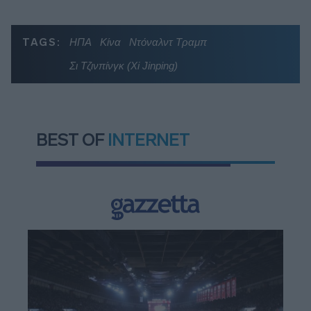
TAGS:
ΗΠΑ
Κίνα
Ντόναλντ Τραμπ
Σι Τζινπίνγκ (Xi Jinping)
BEST OF
INTERNET