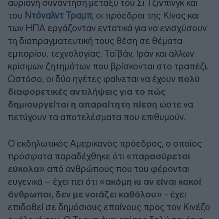
αυριανή συνάντηση μεταξύ του Σι Τζινπίνγκ και
του
Ντόναλντ Τραμπ
, οι πρόεδροι της Κίνας και
των ΗΠΑ εργάζονταν εντατικά για να ενισχύσουν
τη διαπραγματευτική τους θέση σε θέματα
εμπορίου, τεχνολογίας, Ταϊβάν, Ιράν και άλλων
κρίσιμων ζητημάτων που βρίσκονται στο τραπέζι.
Ωστόσο, οι δύο ηγέτες φαίνεται να έχουν
πολύ
διαφορετικές αντιλήψεις για το πώς
δημιουργείται η απαραίτητη πίεση
ώστε να
πετύχουν τα αποτελέσματα που επιθυμούν.
Ο εκδηλωτικός Αμερικανός πρόεδρος, ο οποίος
πρόσφατα παραδέχθηκε ότι
«παρασύρεται
εύκολα»
από ανθρώπους που του φέρονται
ευγενικά – έχει πει ότι
«ακόμη κι αν είναι κακοί
άνθρωποι, δεν με νοιάζει καθόλου»
- έχει
επιδοθεί σε δημόσιους επαίνους προς τον Κινέζο