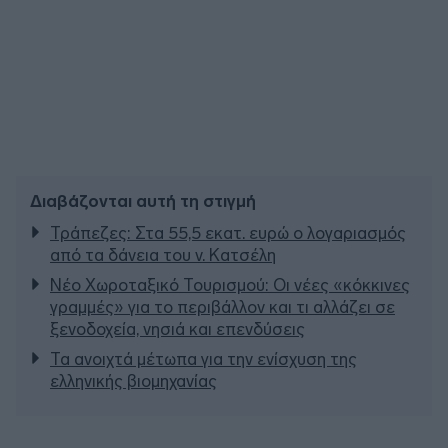
Διαβάζονται αυτή τη στιγμή
Τράπεζες: Στα 55,5 εκατ. ευρώ ο λογαριασμός
από τα δάνεια του ν. Κατσέλη
Νέο Χωροταξικό Τουρισμού: Οι νέες «κόκκινες
γραμμές» για το περιβάλλον και τι αλλάζει σε
ξενοδοχεία, νησιά και επενδύσεις
Τα ανοιχτά μέτωπα για την ενίσχυση της
ελληνικής βιομηχανίας