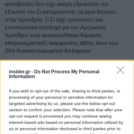
κοινοβούλιο δεν είχε ακόμη εδραιώσει την
εξουσία του Σι καταργώντας τα όρια θητειών
στην προεδρία. Ο Σι είχε οργανώσει μια
εντυπωσιακή υποδοχή για τον Αμερικανό
πρόεδρο, ενώ ανακοινώθηκαν
διμερείς
επιχειρηματικές συμφωνίες αξίας άνω των
200 δισεκατομμυρίων δολαρίων.
Ωστόσο, η επίδειξη φιλοξενίας του Σι δεν ήταν
insider.gr -
Do Not Process My Personal
αρκετή για να αποτρέψει τον Tραμπ από το να
Information
ξεκινήσει τον πρώτο εμπορικό πόλεμο κατά της
Κίνας την επόμενη χρονιά.
If you wish to opt-out of the sale, sharing to third parties, or
processing of your personal or sensitive information for
targeted advertising by us, please use the below opt-out
Σχεδόν μια δεκαετία αργότερα, η Κίνα διαθέτει
section to confirm your selection. Please note that after your
ισχυρότερα χαρτιά απέναντι στον Αμερικανό
opt-out request is processed you may continue seeing
πρόεδρο, ο οποίος χρειάζεται εξίσου - ή και
interest-based ads based on personal information utilized by
us or personal information disclosed to third parties prior to
περισσότερο - τον Σι από όσο τον χρειάζεται