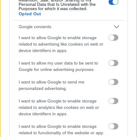
Διαβάζονται αυτή τη στιγμή
Personal Data that Is Unrelated with the
Purposes for which it was collected.
Πυρόπληκτοι: Ποιοι δικαιούνται έως 6.000 ευρώ,
Opted Out
επιδότηση ενοικίου και στεγαστική συνδρομή
Google consents
Τρίτη χρονιά με διεθνές ρεκόρ εσόδων για τη
Ρεάλ Μαδρίτης - «Κλειδί» το γήπεδο
I want to allow Google to enable storage
Πώς μπορείτε να βγείτε νωρίτερα στη σύνταξη
related to advertising like cookies on web or
- Οι 3 κινήσεις που πρέπει να γίνουν εγκαίρως
device identifiers in apps.
I want to allow my user data to be sent to
Google for online advertising purposes.
I want to allow Google to send me
personalized advertising.
TAGS:
Νικολά Σαρκοζί
Γαλλία
Φυλακές
Πρόστιμα
Διαφθορά
Λιβύη
I want to allow Google to enable storage
related to analytics like cookies on web or
device identifiers in apps.
I want to allow Google to enable storage
BEST OF
INTERNET
related to functionality of the website or app.