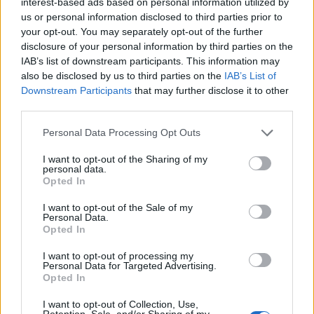
interest-based ads based on personal information utilized by
us or personal information disclosed to third parties prior to
Ακολουθήστε το
insider.gr στο Google News
και μάθετε
your opt-out. You may separately opt-out of the further
πρώτοι όλες τις
ειδήσεις
από την Ελλάδα και τον κόσμο.
disclosure of your personal information by third parties on the
IAB’s list of downstream participants. This information may
also be disclosed by us to third parties on the
IAB’s List of
Downstream Participants
that may further disclose it to other
third parties.
Please note that this website/app uses one or more Google
Personal Data Processing Opt Outs
services and may gather and store information including but
not limited to your visit or usage behaviour. You may click to
I want to opt-out of the Sharing of my
personal data.
grant or deny consent to Google and its third-party tags to
Opted In
use your data for below specified purposes in below Google
consent section.
I want to opt-out of the Sale of my
Personal Data.
Opted In
I want to opt-out of processing my
Personal Data for Targeted Advertising.
Opted In
I want to opt-out of Collection, Use,
Retention, Sale, and/or Sharing of my