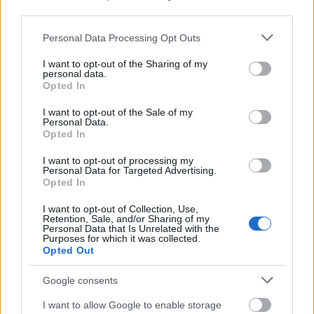
third parties.
Please note that this website/app uses one or more Google
Personal Data Processing Opt Outs
services and may gather and store information including but
not limited to your visit or usage behaviour. You may click to
I want to opt-out of the Sharing of my
Διαβάζονται αυτή τη στιγμή
personal data.
grant or deny consent to Google and its third-party tags to
Opted In
Η χώρα που ζει το δημογραφικό μας μέλλον
use your data for below specified purposes in below Google
προβλέπεται να χάσει το 30% του πληθυσμού
consent section.
I want to opt-out of the Sale of my
της μέχρι το 2070
Personal Data.
Opted In
Ακαθάριστα οικόπεδα: Τι γίνεται όταν ο
ιδιοκτήτης δεν τα καθαρίσει - Πώς κινούνται
I want to opt-out of processing my
δήμοι και ΠΣ, ποιος πληρώνει τον λογαριασμό
Personal Data for Targeted Advertising.
Opted In
Η επίθεση στη Hugging Face σηματοδοτεί την
έναρξη μιας επικίνδυνης εποχής
I want to opt-out of Collection, Use,
Retention, Sale, and/or Sharing of my
κυβερνοεπιθέσεων με AI
Personal Data that Is Unrelated with the
Purposes for which it was collected.
Opted Out
Google consents
I want to allow Google to enable storage
TAGS:
Ιράν
Κουβέιτ