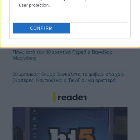
user protection.
Ολυμπιακός, Γουόκαπ: Δεν υπάρχει οπισθοχώρηση
από την αρχική τιμή πώλησης των 3 εκατομμυρίων
CONFIRM
ευρώ!
Οι πλουσιότεροι ιδιοκτήτες ομάδων παγκοσμίως:
Πάνω από τον Φλορεντίνο Πέρεθ ο Βαγγέλης
Μαρινάκης
Ολυμπιακός: Ο φορ Ουγκάλντε, τα φαβορί στα χαφ
(Κάσερες, Καντιού) και ο Τικνιζιάν για αριστερά