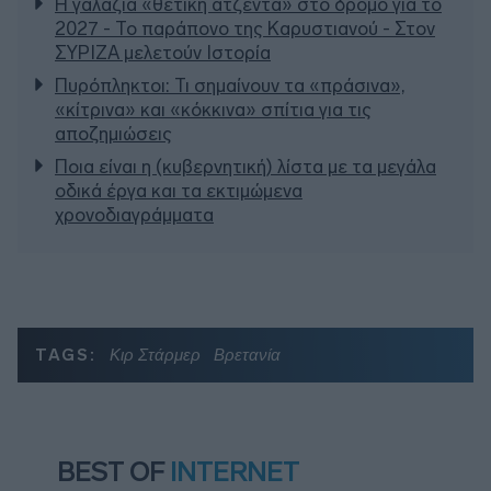
Η γαλάζια «θετική ατζέντα» στο δρόμο για το
2027 - Το παράπονο της Καρυστιανού - Στον
ΣΥΡΙΖΑ μελετούν Ιστορία
Πυρόπληκτοι: Τι σημαίνουν τα «πράσινα»,
«κίτρινα» και «κόκκινα» σπίτια για τις
αποζημιώσεις
Ποια είναι η (κυβερνητική) λίστα με τα μεγάλα
οδικά έργα και τα εκτιμώμενα
χρονοδιαγράμματα
TAGS:
Κιρ Στάρμερ
Βρετανία
BEST OF
INTERNET