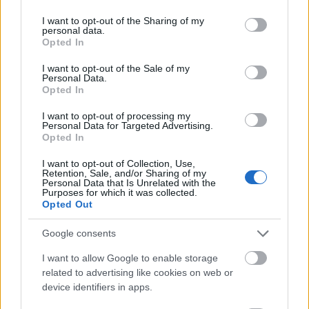
services and may gather and store information including but
περίοδο είναι η χορήγηση δικαιώματος ψήφου
not limited to your visit or usage behaviour. You may click to
I want to opt-out of the Sharing of my
από την ηλικία των 16 ετών και η μεταρρύθμιση
personal data.
grant or deny consent to Google and its third-party tags to
Opted In
του συστήματος παροχής ασύλου. Ο συνολικός
use your data for below specified purposes in below Google
consent section.
αριθμός των μεταναστών που διέπλευσαν τη
I want to opt-out of the Sale of my
Personal Data.
Μάγχη με πλοιάρια ξεπέρασε τις 200.000 από το
Opted In
2018, όταν ξεκίνησε η καταμέτρησή τους.
I want to opt-out of processing my
Personal Data for Targeted Advertising.
Opted In
I want to opt-out of Collection, Use,
Retention, Sale, and/or Sharing of my
Personal Data that Is Unrelated with the
Purposes for which it was collected.
Opted Out
Google consents
I want to allow Google to enable storage
related to advertising like cookies on web or
device identifiers in apps.