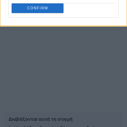
πρώτοι όλες τις
ειδήσεις
από την Ελλάδα και τον κόσμο.
CONFIRM
Διαβάζονται αυτή τη στιγμή