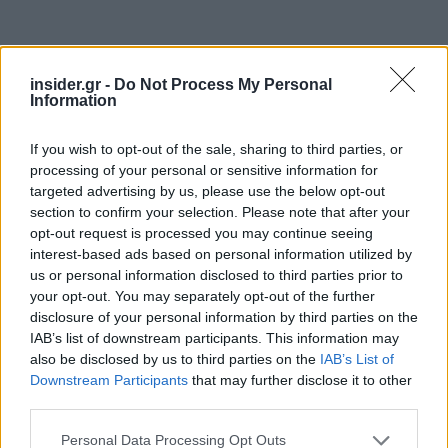
insider.gr -
Do Not Process My Personal
Information
If you wish to opt-out of the sale, sharing to third parties, or
processing of your personal or sensitive information for
targeted advertising by us, please use the below opt-out
section to confirm your selection. Please note that after your
opt-out request is processed you may continue seeing
«Ένας κόσμος ολοένα και πιο επικίνδυνος και
interest-based ads based on personal information utilized by
us or personal information disclosed to third parties prior to
ασταθής απειλή τον Ηνωμένο Βασίλειο και η
your opt-out. You may separately opt-out of the further
σύγκρουση στη Μέση Ανατολή δεν είναι παρά
disclosure of your personal information by third parties on the
μόνο το πιο πρόσφατο παράδειγμα»
IAB’s list of downstream participants. This information may
υπογράμμισε.
also be disclosed by us to third parties on the
IAB’s List of
Downstream Participants
that may further disclose it to other
third parties.
Άλλες προτάσεις που παρουσιάστηκαν και θα
Please note that this website/app uses one or more Google
συζητηθούν στην επόμενη κοινοβουλευτική
Personal Data Processing Opt Outs