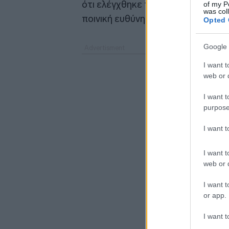
ότι ελέγχθηκε πειθαρχικά από τον
of my P
was col
ποινική ευθύνη.
Opted 
Google 
I want t
web or d
I want t
purpose
I want 
I want t
web or d
I want t
or app.
I want t