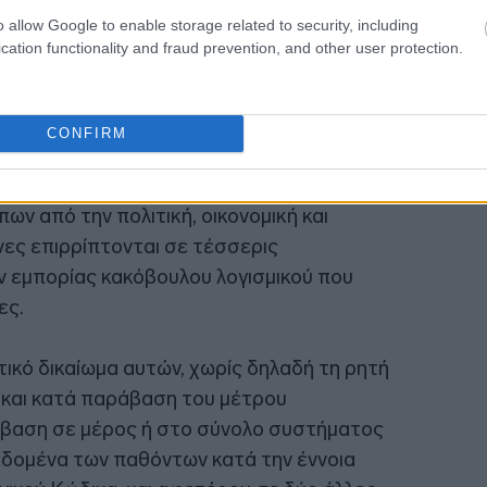
o allow Google to enable storage related to security, including
cation functionality and fraud prevention, and other user protection.
CONFIRM
ρισμά του κάνει λόγο για εκτεταμένο
 από την πολιτική, οικονομική και
νες επιρρίπτονται σε τέσσερις
 εμπορίας κακόβουλου λογισμικού που
ες.
τικό δικαίωμα αυτών, χωρίς δηλαδή τη ρητή
υ και κατά παράβαση του μέτρου
βαση σε μέρος ή στο σύνολο συστήματος
εδομένα των παθόντων κατά την έννοια