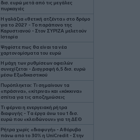
δισ. ευρώ μετά από τις μεγάλες
πυρκαγιές
Η γαλάζια «θετική ατζέντα» στο δρόμο
για το 2027 - Το παράπονο της
Καρυστιανού - Στον ΣΥΡΙΖΑ μελετούν
Ιστορία
Ψηφίστε πως θα είναι τα νέα
χαρτονομίσματα του ευρώ
Η μάχη των ρυθμίσεων οφειλών
συνεχίζεται - Διαγραφή 6,5 δισ. ευρώ
μέσω Εξωδικαστικού
Πυρόπληκτοι: Τι σημαίνουν τα
«πράσινα», «κίτρινα» και «κόκκινα»
σπίτια για τις αποζημιώσεις
Τι φέρνει η ενεργειακή ρήτρα
διαφυγής - Τα έργα άνω του 1 δισ.
ευρώ που «κλειδώνουν» για τη ΔΕΘ
Ρήτρα χωρίς «διαφυγή» - Αθόρυβα
πάνω από το 30% η UniCredit - Στην