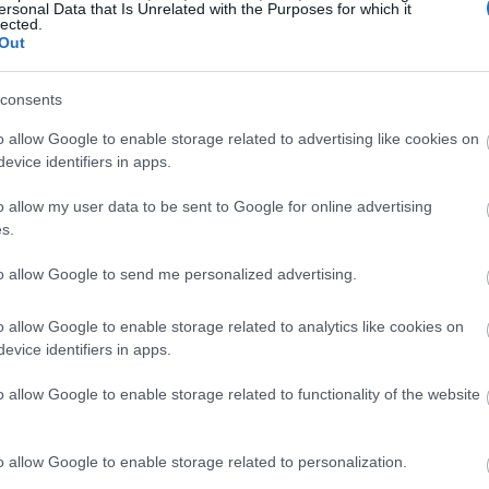
 Άρειο Πάγο και δεν της αποδόθηκε καμία
ersonal Data that Is Unrelated with the Purposes for which it
20:55
lected.
Out
20:41
consents
o allow Google to enable storage related to advertising like cookies on
20:38
evice identifiers in apps.
o allow my user data to be sent to Google for online advertising
20:33
s.
to allow Google to send me personalized advertising.
20:20
o allow Google to enable storage related to analytics like cookies on
evice identifiers in apps.
20:12
o allow Google to enable storage related to functionality of the website
20:12
o allow Google to enable storage related to personalization.