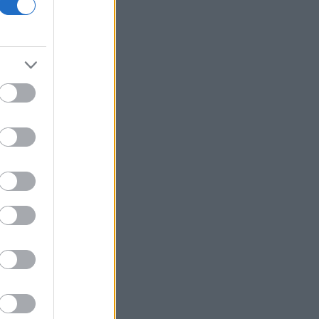
Βιοτέρ: Στο Πρωτοδικείο Αθηνών η
συμφωνία εξυγίανσης
Άνοδος σχεδόν 4% για το πετρέλαιο
καθώς το Ιράν εξετάζει περιορισμούς
στο Ορμούζ
Δήμας: «Προχωρούν τα έργα σε όλο το
μήκος του ΒΟΑΚ»
Υεμένη: Επίθεση των Χούθι σε
κυβερνητικές δυνάμεις - Τουλάχιστον
58 νεκροί
Fars: Το Ιράν εξετάζει νομοσχέδιο για
απαγόρευση διέλευσης πλοίων από
ΗΠΑ και Ισραήλ από το Ορμούζ
Επένδυση 6,3 δισ. δολαρίων από ΗΑΕ
για data center τεχνητής νοημοσύνης
στην Ιαπωνία
Οπλισμένα τουρκικά F-16
πραγματοποίησαν 10 παραβάσεις και
17 παραβιάσεις στο Αιγαίο