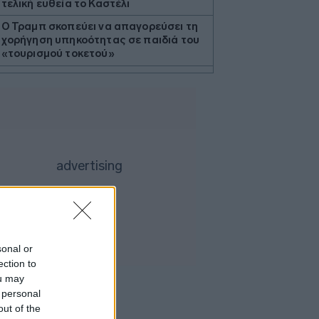
τελική ευθεία το Καστέλι
Ο Τραμπ σκοπεύει να απαγορεύσει τη
χορήγηση υπηκοότητας σε παιδιά του
«τουρισμού τοκετού»
Airbnb: Αυξημένα έσοδα στο β’ τρίμηνο
με «όχημα» το Μουντιάλ
Τραμπ: «Ο πόλεμος με το Ιράν θα
τελειώσει σύντομα»
Ο ΔΟΑΕ προειδοποιεί για την
κατάσταση στον πυρηνικό σταθμό στη
Ζαπορίζια
Απώλειες στη Wall Street λόγω της
αβεβαιότητας για το Ορμούζ
Ο Γκουτέρες ζητά άμεσο τερματισμό
sonal or
των επιθέσεων κατά αμάχων σε
ection to
Ουκρανία και Ρωσία
ou may
Οι ελληνικές scale-ups επιχειρήσεις
 personal
στρέφονται στην ανάπτυξη - Ποια
out of the
είναι η μεγαλύτερη πρόκληση