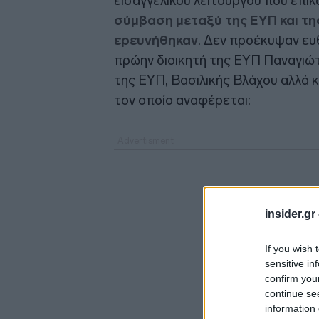
εισαγγελικού λειτουργού που επικ
σύμβαση μεταξύ της ΕΥΠ και της
ερευνήθηκαν
. Δεν προέκυψαν ευ
πρώην διοικητή της ΕΥΠ Παναγιώ
της ΕΥΠ, Βασιλικής Βλάχου αλλά κ
τον οποίο αναφέρεται:
insider.gr
If you wish 
sensitive in
confirm you
continue se
information 