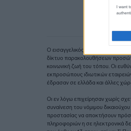
I want t
authenti
Ο εισαγγελικός λειτουργός στο πό
δίκτυο παρακολουθήσεων προσώπων
κοινωνική ζωή του τόπου. Οι ευθύ
εκπροσώπους ιδιωτικών εταιρειών
έδρασαν σε ελλάδα και άλλες χώρ
Οι εν λόγω επιχείρησαν χωρίς σχε
συναίνεση του νόμιμου δικαιούχο
προστασίας να αποκτήσουν πρόσ
πληροφοριών η σε ηλεκτρονικά δ