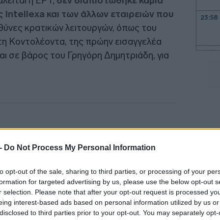
αλείται η ΕΡΤ,
δεν διαπιστώθηκε καμία
 Intellexa και των άλλων εταιρειών που
23:58
θύνες κρατικών λειτουργών, όπως του
τη Κοντολέοντα, της πρώην εισαγγελέα
23:52
αι σε βάρος του Γρηγόρη Δημητριάδη, για
23:44
23:36
23:21
 -
Do Not Process My Personal Information
23:06
to opt-out of the sale, sharing to third parties, or processing of your per
formation for targeted advertising by us, please use the below opt-out s
r selection. Please note that after your opt-out request is processed y
22:53
eing interest-based ads based on personal information utilized by us or
disclosed to third parties prior to your opt-out. You may separately opt-