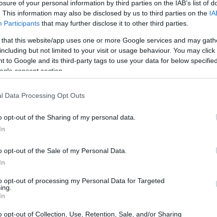
losure of your personal information by third parties on the IAB’s list of
. This information may also be disclosed by us to third parties on the
IA
22:40
Participants
that may further disclose it to other third parties.
υ Πρωθυπουργού τον Ιούλιο του 2019 και
 that this website/app uses one or more Google services and may gath
344 (ΦΕΚ Β’ 2659/18.06.2021) Απόφαση του
22:26
including but not limited to your visit or usage behaviour. You may click 
υσιοδότηση να υπογράφει «Με εντολή
 to Google and its third-party tags to use your data for below specifi
ς και αποφάσεις που αφορούν μεταξύ
ogle consent section.
22:10
ου Συντονιστικού Συμβουλίου Διαχείρισης
l Data Processing Opt Outs
έποτε δε τον ενημέρωσε ο Διοικητής ή
21:52
άποιου προσώπου , αλλά και γενικότερα
o opt-out of the Sharing of my personal data.
ση Εισαγγελικών Διατάξεων νόμιμης
In
21:37
φορούν οι διατάξεις, χρονικά διαστήματα
o opt-out of the Sale of my Personal Data.
 και γενικότερα για όλη τη διαδικασία που
In
κής διάταξης».
21:15
to opt-out of processing my Personal Data for Targeted
ing.
21:03
τα στο πόρισμα αναφέρεται, ότι δεν είχε
In
, ενω για τη Βασιλική Βλάχου τονίζεται
o opt-out of Collection, Use, Retention, Sale, and/or Sharing